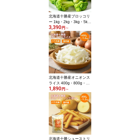
北海道十勝産ブロッコリ
ー 1kg・2kg・3kg・5kg
3,390
【在庫有り】【冷凍】冷
円
～
凍野菜 国産 お弁当 食材
業務用 冷凍食品 北海道
産 総菜 冷凍おかず おつ
まみ
北海道十勝産オニオンス
ライス 400g・800g・1.2
1,890
kg・1.6kg 【在庫有り】
円
～
【冷凍】玉ねぎ 冷凍野菜
国産 お弁当 食材 業務用
冷凍食品 北海道産 総菜
冷凍おかず おつまみ
北海道十勝シューストリ