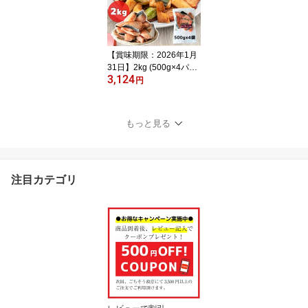
【賞味期限：2026年1月
31日】2kg (500g×4パッ
3,124
ク) 骨取りアトランティ
円
ックサーモン 切り落とし
うす塩味 【冷凍】【在庫
有り】【最短翌日着】切
もっと見る
り身 切身 チャック付 冷
凍 安心無添加 シャケ サ
ーモン チリ産 大容量 業
務用 鮭 骨無し 骨抜き 骨
注目カテゴリ
なし