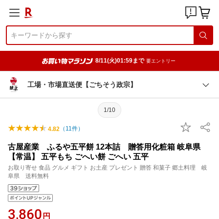
8/11(火)01:59まで
要エントリー
工場・市場直送便【ごちそう政宗】
1/10
（
11
件）
4.82
古屋産業 ふるや五平餅 12本詰 贈答用化粧箱 岐阜県
【常温】 五平もち ごへい餅 ごへい 五平
お取り寄せ 食品 グルメ ギフト お土産 プレゼント 贈答 和菓子 郷土料理 岐
阜県 送料無料
3,860
円