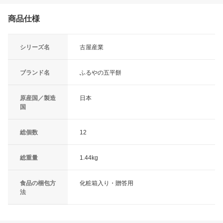
商品仕様
シリーズ名
古屋産業
ブランド名
ふるやの五平餅
原産国／製造
日本
国
総個数
12
総重量
1.44kg
食品の梱包方
化粧箱入り・贈答用
法