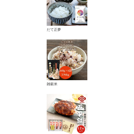
だて正夢
雑穀米