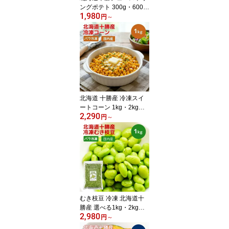
ングポテト 300g・600
1,980
g・900g・1.2kg 【在庫
円
～
有り】【冷凍】フライド
ポテト 冷凍野菜 国産 お
弁当 食材 業務用 冷凍食
品 北海道産 総菜 冷凍お
かず おつまみ
北海道 十勝産 冷凍スイ
ートコーン 1kg・2kg・3
2,290
kg・5kg【冷凍】【在庫
円
～
有り】 国産 冷凍野菜 業
務用 スイートコーン と
うもろこし トウモロコシ
惣菜 トッピング お弁当
おかず 冷凍食品
むき枝豆 冷凍 北海道十
勝産 選べる1kg・2kg・3
2,980
kg・5kg 業務用 国産 皮
円
～
むき不要 おつまみ おか