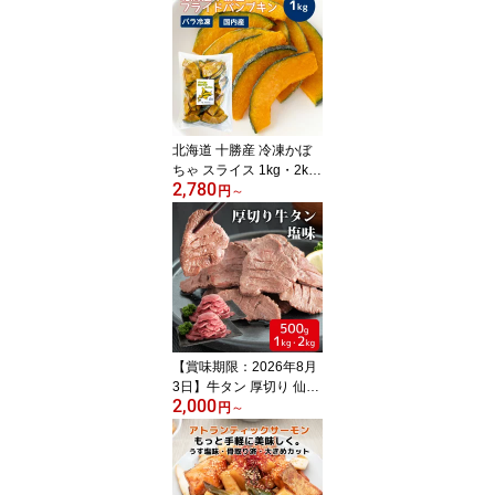
ず 弁当 時短 トッピング
冷凍野菜【冷凍】【在庫
有り】
北海道 十勝産 冷凍かぼ
ちゃ スライス 1kg・2k
2,780
g・3kg・5kg【冷凍】
円
～
【在庫有り】フライドパ
ンプキン 冷凍野菜 国産
お弁当 食材 業務用 冷凍
食品 北海道産 総菜 トッ
ピング 冷凍おかず レン
ジ調理
【賞味期限：2026年8月
3日】牛タン 厚切り 仙台
2,000
うま塩 500g・1kg・2kg
円
～
【在庫有り】【冷凍】牛
たん 焼き肉 BBQ 焼肉 牛
肉 味付き 大盛 業務用
大容量 仙台 和顔