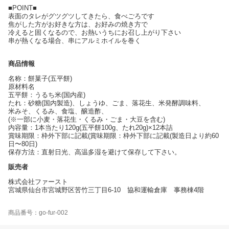
■POINT■
表面のタレがグツグツしてきたら、食べごろです
焦がした方がお好きな方は、お好みの焼き方で
冷えると固くなるので、お熱いうちにお召し上がり下さい
串が熱くなる場合、串にアルミホイルを巻く
商品情報
名称：餅菓子(五平餅)
原材料名
五平餅：うるち米(国内産)
たれ：砂糖(国内製造)、しょうゆ、ごま、落花生、米発酵調味料、
米みそ、くるみ、食塩、醸造酢、
(※一部に小麦・落花生・くるみ・ごま・大豆を含む)
内容量：1本当たり120g(五平餅100g、たれ20g)×12本詰
賞味期限：枠外下部に記載(賞味期限：枠外下部に記載(製造日より約60
日〜80日)
保存方法：直射日光、高温多湿を避けて保存して下さい。
販売者
株式会社ファースト
宮城県仙台市宮城野区苦竹三丁目6-10 協和運輸倉庫 事務棟4階
商品番号：go-fur-002