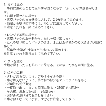
1. まずは温め
事前に温めることで五平餅が固くならず、”ふっくら”焼きあがりま
す。
＜お鍋で湯せんの場合＞
・真空パックのまま熱湯に入れて、2.3分弱火で温めます。
・熱湯から取り出す時には、やけどに注意してください。
※注意：たれも一緒に温めて下さい。
＜レンジで加熱の場合＞
・真空パックの五平餅から、たれを取り出します。
・たれを取り出したパックのまま、または五平餅がのる大きさのお皿に
移して、
500W〜600Wで1分ほど生地のみを温めます。
※注意：たれを取り出して温めて下さい。
2. タレを塗る
生地が温まったらお皿の上に乗せる。その後、たれを両面に塗る。
3. 焼きの工程
・タレが滴らないよう、アルミホイルを敷く
・串が燃えないように、手で持つ部分をアルミホイルを巻く
・250度で2分下焼き
・一度取り出し、タレを両面に塗る ・250度で片面2分
その後、裏返し3分焼く（合計5分）
・お好みの焦げ目でお楽しみ下さい
※串が熱くなっています。やけどに注意して下さい