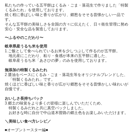
私たちの作っている五平餅はくるみ・ごま・落花生で作りました「特製
くるみたれ」を使用しております。
焼く程に香ばしい味と香りが広がり、郷愁をそそる昔懐かしい一品で
す。
そんな五平餅の美味しさを全国の方々に伝えたく、日々衛生管理に努め
安心・安全な品を製造しております。
〜ふるやのこだわり〜
岐阜県産うるち米を使用
1.ご飯として食べられているお米を少しつぶして作るのが五平餅。
地元産にこだわり、粘り・食感が本来の五平餅に適した、
岐阜産うるち米「あさひの夢」のみを使用しております。
無添加の特製くるみたれ
2.醤油をベースにくるみ・ごま・落花生等をオリジナルブレンドした、
「特製くるみたれ」です。
焼くほどに香ばしい味と香りが広がり郷愁をそそる昔懐かしい味わいが
自慢です。
おいしさ長持ちパック
3.郷土の味覚をより多くの皆様に楽しんでいただくため、
特製くるみだれと共に真空パックしました。
お好きな時に自分で中山道木曽路の郷土色をお楽しみいただけます。
＼美味しい食べ方レシピ／
■オーブントースター編■