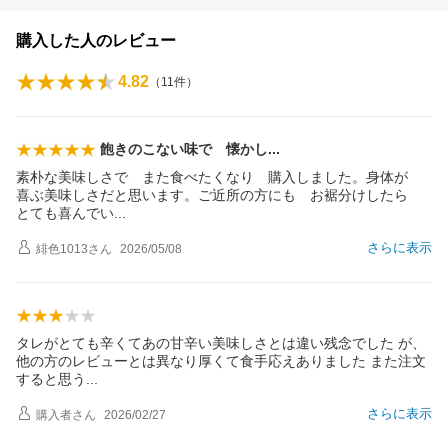
購入した人のレビュー
4.82
（
11
件）
飽きのこない味で 懐か
し
素朴な美味しさで また食べたくなり 購入しました。身体が
喜ぶ美味しさだと思います。ご近所の方にも お裾分けしたら
とても喜んで
い
さらに表示
緋色1013
さん
2026/05/08
タレがとても辛くてあの甘辛い美味しさとは違い残念でした が、
他の方のレビューとは異なり厚くて食手応えありました また注文
すると思
う
さらに表示
購入者
さん
2026/02/27