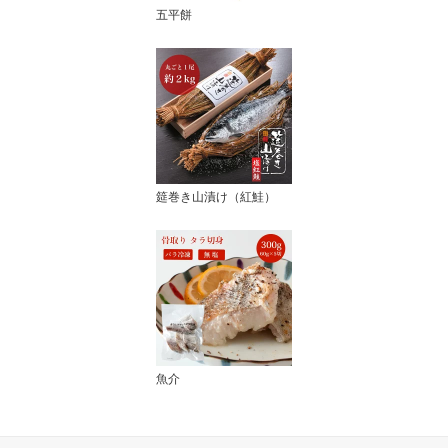
五平餅
筵巻き山漬け（紅鮭）
魚介