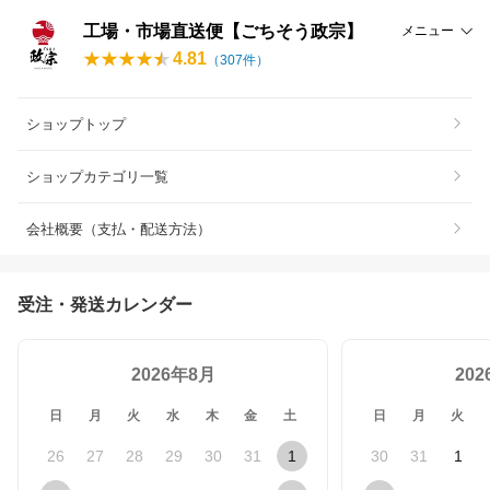
工場・市場直送便【ごちそう政宗】
メニュー
4.81
（
307
件）
ショップトップ
ショップカテゴリ一覧
会社概要（支払・配送方法）
受注・発送カレンダー
2026年8月
20
日
月
火
水
木
金
土
日
月
火
26
27
28
29
30
31
1
30
31
1