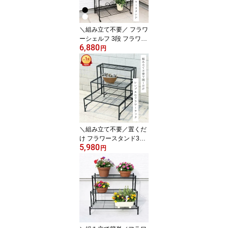
＼組み立て不要／ フラワ
ーシェルフ 3段 フラワー
6,880
スタンド アイアン プラ
円
ンタースタンド 屋外 ガ
ーデンラック プランター
スタンド フラワーラック
PSG03 黒 白
＼組み立て不要／置くだ
け フラワースタンド3段
5,980
ガーデンラック フラワー
円
スタンド アイアンラック
フラワーラック 屋外 屋
内 アイアンフラワーシェ
ルフ2段 フラワーラック
プランタースタンド ガー
デンラック 屋外 黒 白 コ
ンパクト PSG2003