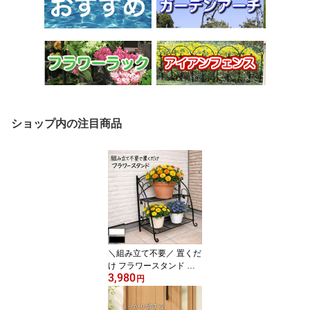
ショップ内の注目商品
＼組み立て不要／ 置くだ
け フラワースタンド 屋
3,980
外 アイアンフラワーシェ
円
ルフ2段 フラワーラック
プランタースタンド プラ