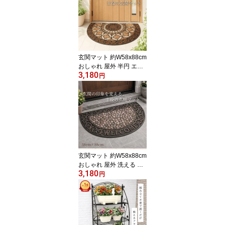
ンター スタンド ガーデ
ンラック おしゃれ 屋内
黒 白 コンパクト PSG02
玄関マット 約W58x88cm
おしゃれ 屋外 半円 エン
3,180
トランスマット 洗える
円
泥落としマット ゴム製
大判 ラバー 滑らない 重
い ズレない 欧風 泥落と
し H-2064
玄関マット 約W58x88cm
おしゃれ 屋外 洗える 半
3,180
円型 五色砂利風 エント
円
ランスマット 泥落としマ
ット ゴム製 大判 ラバー
ウェルカム 泥落とし 滑
らない 重い ズレない