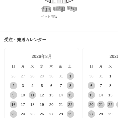
ペット用品
受注・発送カレンダー
2026年8月
20
日
月
火
水
木
金
土
日
月
火
26
27
28
29
30
31
1
30
31
1
2
3
4
5
6
7
8
6
7
8
9
10
11
12
13
14
15
13
14
15
16
17
18
19
20
21
22
20
21
22
23
24
25
26
27
28
29
27
28
29