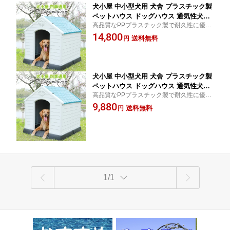
犬小屋 中小型犬用 犬舎 プラスチック製
ペットハウス ドッグハウス 通気性犬舎
高品質なPPプラスチック製で耐久性に優
シェルタ 防水素材 防風 防雨 換気 さび
れ、 長期間ご使用いただけます。
14,800
ない 組立簡単 洗える 四季通用 室内/屋
送料無料
円
外用
犬小屋 中小型犬用 犬舎 プラスチック製
ペットハウス ドッグハウス 通気性犬舎
高品質なPPプラスチック製で耐久性に優
シェルタ 防水素材 防風 防雨 換気 さび
れ、 長期間ご使用いただけます。
9,880
ない 組立簡単 洗える 四季通用 室内/屋
送料無料
円
外用
1/1