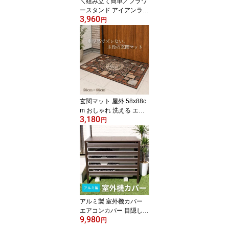
＼組み立て簡単／フラワ
ースタンド アイアンラッ
3,960
ク3段 屋外 ブラック ガー
円
デンラック プランタース
タンド 花壇 組み立て簡
単 花台 インテリア おし
ゃれ PSG10-BK
玄関マット 屋外 58x88c
m おしゃれ 洗える エン
3,180
トランスマット 泥落とし
円
大判 ラバー ゴム 滑り止
め 滑らない 泥除け ゴム
製 H-2067
アルミ製 室外機カバー
エアコンカバー 目隠し
9,980
ルーバー 室外機 ラック
円
雪 雨 熱 太陽 直射日光避