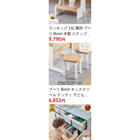
ランキング 1位 獲得 ブー
リ Boori 木製 ステップ台
9,790
2段 踏み台 2年保証 ティ
円
ディ キッズテップ 組立
簡単 移動らくらく 足置
き台 幼児 お手洗い ふみ
台 トイレ 玄関 昇降 おし
ゃれ 洗面所 台所 ベッド
キッズベッド 子どもベッ
ド BK-TIFS
ブーリ Boori キッズスツ
ール ティディ 子ども用
6,853
椅子 子供用スツール 子
円
供部屋 2歳 木製 おしゃれ
子供用イス