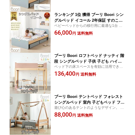
ッドガード、収納もカラーを合わせられる
ッズベッド【レビュー記載で次回使える
クーポン貰える】BK-NESB-3TEN
ランキング 1位 獲得 ブーリ Boori シン
グルベッド イコール 2年保証 すのこベ
ベビーベッドからの移行用に最適な1台 別
ッド フレームベッド 木製 天然木 組立
売りのベッドガード、収納もカラーを合わ
66,000
簡単 子どもベッド 子供用ベッド 一人寝
送料無料
円
せられる シングルベッド ひとり寝 フレー
子供部屋 ベッド 子供 キッズベッド 一
ム 初めての一人暮らしにも
人暮らし 新生活【レビュー投稿で次回
使えるクーポン進呈中】BK-NESB
ブーリ Boori ロフトベッド ナッティ 階
段 シングルベッド 子供 子ども ハイタ
ベッド下の床スペースを有効に活用できま
イプ 一人寝 ミドル ベッド フレーム ベ
す。 洗練されたモダンなスタイル。 シング
136,400
ッド 子供 子供部屋 BK-NASLBv22
送料無料
円
ルベッド ひとり寝 フレーム
【到着後レビュー記載で次回使えるクー
ポンも貰える】
ブーリ Boori テントベッド フォレスト
シングルベッド 室内 子どもベッド フレ
遊び心のあるテントのようなデザイン。 秘
ーム 子供用ベッド おしゃれ テント 子
密基地のようなベッドに。 ひとり寝 フレー
88,000
供部屋 ベッド 子供 BK-FOSB
送料無料
円
ム 屋根