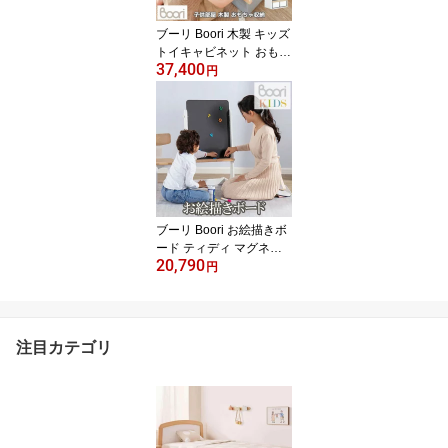
ブーリ Boori 木製 キッズ
トイキャビネット おもち
37,400
ゃ箱 2年保証 安全塗装 テ
円
ィディ キッズ 子ども 子
供 おもちゃ 収納 おしゃ
れ ツートンカラー 文房
具 小物入れ 子供部屋 寝
室 プレイルーム 収納ケ
ース 収納ボックス 洋服
収納 BK-TITCv22
ブーリ Boori お絵描きボ
ード ティディ マグネッ
20,790
ト ホワイトボード 黒板
円
子供 おえかきボード お
えかき 両面 高さ調整 誕
生日 プレゼント おもち
ゃ 子供玩具 学習玩具 黒
注目カテゴリ
板消し マーカー チョー
ク 知育玩具 BK-TIDRBV
20