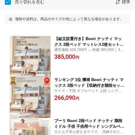
売り切れを含む
標準
価格や送料は、商品のサイズや色によって異なる場合があります。
【組立設置付き】Boori ナッティ マッ
クス 2段ベッド マットレス2枚セット｜
通常価格 428,780円 → 特価 385,000 │ 43,7
開梱・設置・梱包材回収対応【収納付き
80円 10% OFF サイズ：下段 ダブルベッド
385,000
階段付属】 上段シングル 下段ダブル 階
円
上段 シングルベッド 本棚・ベッド下収納は
段付き マットレス付き
別売
ランキング 1位 獲得 Boori ナッティ マ
ックス 2段ベッド【収納付き階段セッ
サイズ：下段 ダブルベッド 上段 シングル
ト】2年保証 下段 ダブルベッド 上段 シ
ベッド 専用マットレス・本棚・ベッド下収
266,090
ングルベッド 2段ベッド おしゃれ 木目
円
納は別売
＆ツートンカラー 6歳 ～ 大人まで 長く
使える 子供用ベッド 二段ベッド 子供部
屋 ブーリ BK-NASMBBSC
ブーリ Boori 2段ベッド ナッティ 階段
ミドル 子供 子供用ベッド シングルベッ
大人も子供も使えるサイズ。 洗練されたモ
ド 大人 頑丈 すのこ 子供部屋 ベッド