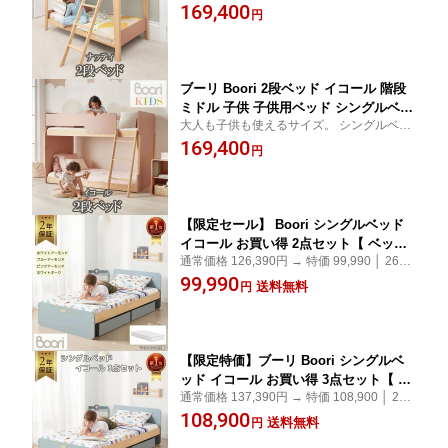
ダンなスタイル。 フレーム 社員寮 学生寮
169,400
【到着後レビュー記載で次回使えるクー
円
ポンも貰える】
ブーリ Boori 2段ベッド イコール 階段
ミドル 子供 子供用ベッド シングルベッ
大人も子供も使えるサイズ。 シングルベッ
ド 大人 頑丈 すのこ 子供部屋 ベッド 2w
ド2つに組み替えられる。 フレーム 社員寮
169,400
ay 【到着後レビュー記載で次回使える
円
学生寮
クーポンも貰える】
【限定セール】 Boori シングルベッド
イコール お買い得 2点セット【 ベッド
通常価格 126,390円 → 特価 99,990 │ 26,40
本体 + スプリングマットレス 】2年保証
0円 20% OFF キッズベッド、マットレスの
99,990
すのこベッド 子どもベッド フレーム 子
送料無料
円
2点セット。子供の睡眠にまとめ買い 別売
供用ベッド キッズベッド【レビュー記
りのベッドガード、収納もカラーを合わせ
載で次回使えるクーポン貰える】BK-NE
られる
SB-2TEN
【限定特価】ブーリ Boori シングルベ
ッド イコール お買い得 3点セット【 ベ
通常価格 137,390円 → 特価 108,900 │ 28,4
ッド本体 + スプリングマットレス + 防
90円 20% OFF キッズベッドのお買い得セ
108,900
水キルトパッド 】2年保証 すのこベッド
送料無料
円
ット。子供の睡眠にまとめ買い 別売りのベ
子どもベッド フレーム 子供用ベッド キ