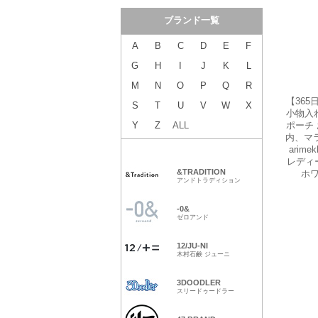
【36
小物入
ポーチ
内、マラ
arime
レディー
ホワ