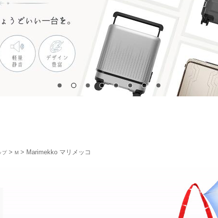
>
> Marimekko マリメッコ
ップ
M