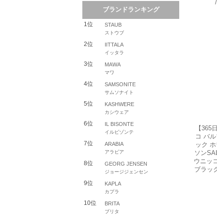
【36
コ バ
ック 
ソンSA
ウニッ
ブラック/