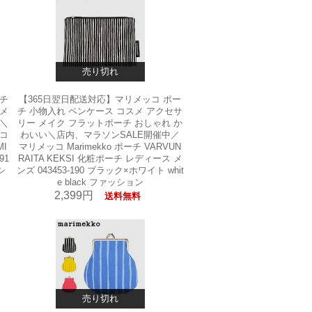
売り切れ
ーチ
【365日翌日配送対応】マリメッコ ポー
スメ
チ 小物入れ ペンケース コスメ アクセサ
い＼
リー メイク フラットポーチ おしゃれ か
ッコ
わいい＼店内、マラソンSALE開催中／
MI
マリメッコ Marimekko ポーチ VARVUN
91
RAITA KEKSI 化粧ポーチ レディース メ
シ
ンズ 043453-190 ブラック×ホワイト whit
e black ファッション
2,399円
送料無料
売り切れ