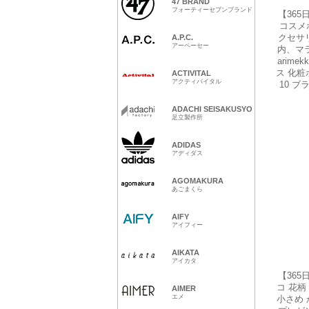
【36
コスメ
クセサ
内、マラ
arimek
ス 化粧
10 ブラ
【36
コ 花柄
小さめ 