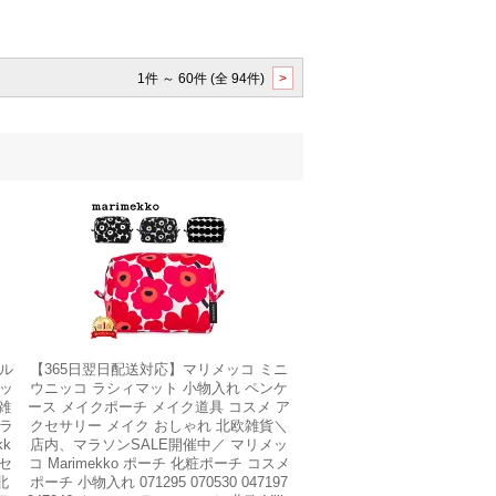
1件 ～ 60件 (全 94件)
>
ウル
【365日翌日配送対応】マリメッコ ミニ
キッ
ウニッコ ラシィマット 小物入れ ペンケ
雑
ース メイクポーチ メイク道具 コスメ ア
マラ
クセサリー メイク おしゃれ 北欧雑貨＼
kk
店内、マラソンSALE開催中／ マリメッ
クセ
コ Marimekko ポーチ 化粧ポーチ コスメ
北
ポーチ 小物入れ 071295 070530 047197