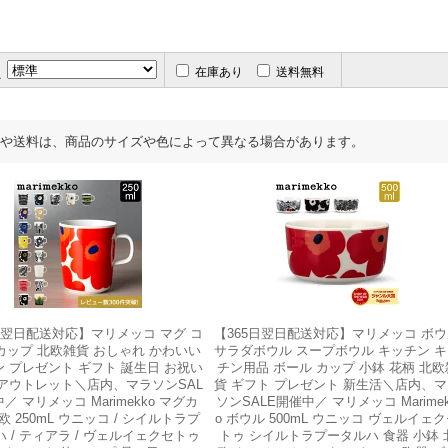
え
在庫あり
送料無料
や送料は、商品のサイズや色によって異なる場合があります。
日翌日配送対応】マリメッコ マグ コ
【365日翌日配送対応】マリメッコ ボ
カップ 北欧雑貨 おしゃれ かわいい
サラダボウル スープボウル キッチン 
 プレゼント ギフト 誕生日 お祝い
チン用品 ボール カップ 小鉢 花柄 北欧
 アウトレット＼店内、マラソンSAL
貨 ギフト プレゼント 新生活＼店内、
／ マリメッコ Marimekko マグカ
ソンSALE開催中／ マリメッコ Marime
欧 250mL ウニッコ / シイルトラプ
o ボウル 500mL ウニッコ ヴェルイェ
 / ティアラ / ヴェルイェクセトゥ
トゥ シイルトラプータルハ 食器 小鉢 