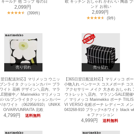
/ キールナ 他 コップ 母の日
欧 キッチン おしゃれ かわいい 陶器 ブ
ンド お祝い
2,099円
2,699円
(399件)
(9件)
売り切れ
売り切れ
5日翌日配送対応】マリメッコ ウニッ
【365日翌日配送対応】マリメッコ ポ
ルブンライタ クッションカバー ブラ
小物入れ ペンケース コスメポーチ コ
ホワイト 花柄 デザイン＼店内、マラ
アクセサリー メイク 大きめ おしゃれ 
LE開催中／ Marimekko マリメッコ
ウトレット＼店内、マラソンSALE開催
コ/バルブンライタクッションカバー
／ マリメッコ Marimekko ポーチ TIILIS
ホワイト （062956/910） UNIKK
VI VERSO 化粧ポーチ レディース メ
O/VARVUNRAITA 北欧
043268-910 ブラック×ホワイト black wh
e ファッション
4,799円
送料無料
4,999円
送料無料