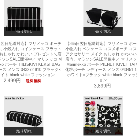
売り切れ
売り切れ
5日翌日配送対応】マリメッコ ポーチ
【365日翌日配送対応】マリメッコ ポ
れ 小銭入れ コインケース フラット
小物入れ ペンケース コスメポーチ コ
 おしゃれ かわいい プレゼント＼店
アクセサリー メイク おしゃれ かわい
ソンSALE開催中／ マリメッコ M
店内、マラソンSALE開催中／ マリメ
kko ポーチ TIILISKIVI KEKSI BAG
Marimekko ポーチ PIENET KIVET TAI
ス メンズ 043272-910 ブラック×
化粧ポーチ レディース メンズ 043451-1
イト black white ファッション
ホワイト×ブラック white black ファッ
ョン
2,499円
送料無料
3,899円
売り切れ
売り切れ