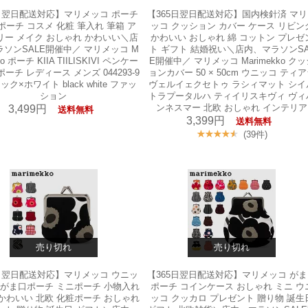
5日翌日配送対応】マリメッコ ポーチ
【365日翌日配送対応】国内検針済 マ
ポーチ コスメ 化粧 筆入れ 筆箱 ア
ッコ クッション カバー ケース リビン
リー メイク おしゃれ かわいい＼店
かわいい おしゃれ 綿 コットン プレゼ
ソンSALE開催中／ マリメッコ M
ト ギフト 結婚祝い＼店内、マラソンSA
ko ポーチ KIIA TIILISKIVI ペンケー
E開催中／ マリメッコ Marimekko クッ
ポーチ レディース メンズ 044293-9
ョンカバー 50 × 50cm ウニッコ ティ
ック×ホワイト black white ファッ
ヴェルイェクセトゥ ラシィマット シイ
ション
トラプータルハ ティイリスキヴィ ヴィ
ンネスマー 北欧 おしゃれ インテリア
3,499円
送料無料
3,399円
送料無料
(39件)
売り切れ
売り切れ
5日翌日配送対応】マリメッコ ウニッ
【365日翌日配送対応】マリメッコ が
 がま口ポーチ ミニポーチ 小物入れ
ポーチ コインケース おしゃれ ミニ ウ
かわいい 北欧 化粧ポーチ おしゃれ
ッコ クッカロ プレゼント 贈り物 誕生