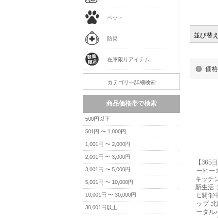
並び替
価格
【365
ーヒー
キッチン
新生活
E開催中
ップ 北
ータルハ