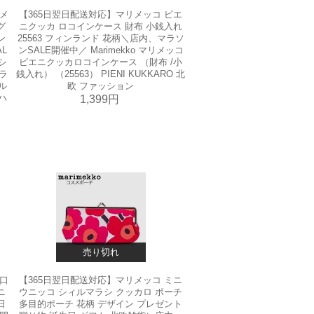
リメ
【365日翌日配送対応】マリメッコ ピエ
グ
ニクッカ ロコインケース 財布 小銭入れ
ン
25563 フィンランド 花柄＼店内、マラソ
L
ンSALE開催中／ Marimekko マリメッコ
シ
ピエニクッカロコインケース （財布 /小
アラ
銭入れ） （25563） PIENI KUKKARO 北
ル
欧 ファッション
ハ
1,399円
売り切れ
ま口
【365日翌日配送対応】マリメッコ ミニ
ニ
ウニッコ シィルマラシ クッカロ ポーチ
日
多目的ポーチ 花柄 デザイン プレゼント