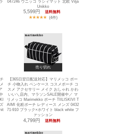
ラ
047246 ウニッコ ラシィマット 北欧 Vilja
Unikko
5,599円
送料無料
(4件)
売り切れ
ーチ
【365日翌日配送対応】マリメッコ ポー
スメ
チ 小物入れ ペンケース コスメポーチ コ
ア
スメ アクセサリー メイク おしゃれ かわ
中
いい＼店内、マラソンSALE開催中／ マ
KI
リメッコ Marimekko ポーチ TIILISKIVI T
ンズ
AIMI 化粧ポーチ レディース メンズ 0432
it
71-910 ブラック×ホワイト black white フ
ァッション
4,799円
送料無料