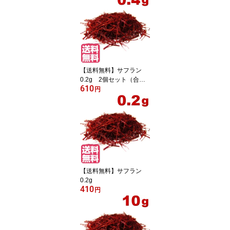
【送料無料】サフラン
0.2g 2個セット（合計
610
0.4g）
円
【送料無料】サフラン
0.2g
410
円