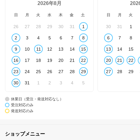
2026年8月
20
日
月
火
水
木
金
土
日
月
火
26
27
28
29
30
31
1
30
31
1
2
3
4
5
6
7
8
6
7
8
9
10
11
12
13
14
15
13
14
15
16
17
18
19
20
21
22
20
21
22
23
24
25
26
27
28
29
27
28
29
30
31
1
2
3
4
5
休業日（受注・発送対応なし）
受注対応のみ
発送対応のみ
ショップメニュー