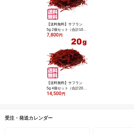
【送料無料】サフラン
5g 2個セット（合計10
7,800
g）
円
【送料無料】サフラン
5g 4個セット（合計20
14,500
g）
円
受注・発送カレンダー