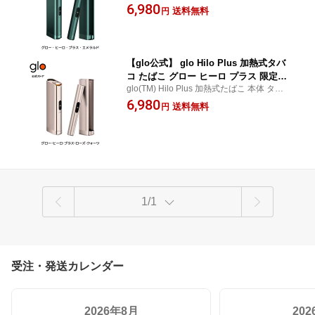
デバイス 限定カラー
6,980
ースト・モード搭載 正規品 送料込み
送料無料
円
【glo公式】 glo Hilo Plus 加熱式タバ
コ たばこ グロー ヒーロ プラス 限定カ
glo(TM) Hilo Plus 加熱式たばこ 本体 タバコ
ラー ローズ・クォーツ デバイス本体 デ
デバイス 限定カラー
6,980
ィスプレイ搭載 ブースト・モード搭載
送料無料
円
正規品 送料込み
1/1
受注・発送カレンダー
2026年8月
20