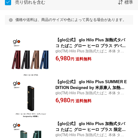
売り切れを含む
標準
価格や送料は、商品のサイズや色によって異なる場合があります。
【glo公式】 glo Hilo Plus 加熱式タバ
コ たばこ グロー ヒーロ プラス デバイ
glo(TM) Hilo Plus 加熱式たばこ 本体 タバコ
ス本体 ディスプレイ搭載 ブースト・モ
デバイス
6,980
ード搭載 正規品 送料込み
送料無料
円
【glo公式】 glo Hilo Plus SUMMER E
DITION Designed by 米原康人 加熱式
glo(TM) Hilo Plus 加熱式たばこ 本体 タバコ
タバコ たばこ グロー ヒーロ プラス・
デバイス グロー・ヒーロ・プラス・サマ
6,980
サマー・エディション 限定カラー デバ
送料無料
円
ー・エディション Designed by 米原康人 限
イス本体 ディスプレイ搭載 正規品 送料
定カラー
込み
【glo公式】 glo Hilo Plus 加熱式タバ
コ たばこ グロー ヒーロ プラス 限定カ
glo(TM) Hilo Plus 加熱式たばこ 本体 タバコ
ラー デバイス本体 ディスプレイ搭載 ブ