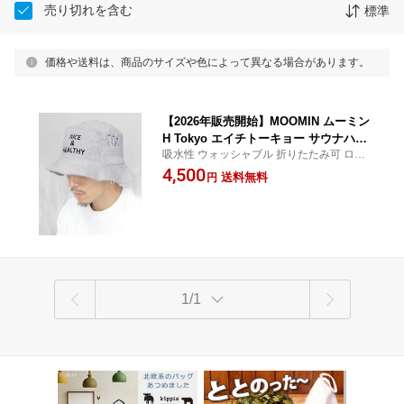
売り切れを含む
標準
価格や送料は、商品のサイズや色によって異なる場合があります。
【2026年販売開始】MOOMIN ムーミン
H Tokyo エイチトーキョー サウナハッ
吸水性 ウォッシャブル 折りたたみ可 ロッ
ト メンズ レディース サウナキャップ
カーキー収納 ミニポケット のぼせ対策 ヘ
4,500
バケットハット パイル コットン 綿10
送料無料
円
アダメージ軽減 サウナー 温泉 お風呂グッ
0％ 洗える 深め ロウリュ アウフグース
ズ サウナグッズ 温浴施設 ユニセックス ギ
サ活 サ旅 北欧 スナフキン ニョロニョ
フト
ロ スティンキー
1/1