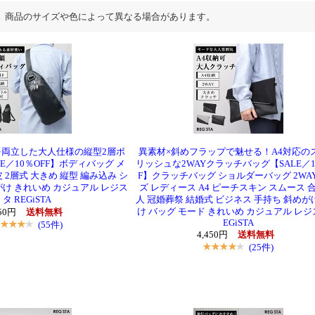
、商品のサイズや色によって異なる場合があります。
両立した大人仕様の縦型2層ボ
異素材×斜めフラップで魅せる！A4対応の
E／10％OFF】ボディバッグ メ
リッシュな2WAYクラッチバッグ【SALE／1
 2層式 大きめ 縦型 編み込み シ
F】クラッチバッグ ショルダーバッグ 2WA
がけ きれいめ カジュアル レジス
ズ レディース A4 ピーチスキン スムース 合
タ REGiSTA
人 冠婚葬祭 結婚式 ビジネス 手持ち 斜めが
け バッグ モード きれいめ カジュアル レジ
950円
送料無料
EGiSTA
(55件)
4,450円
送料無料
(25件)