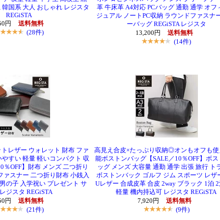
 韓国系 大人 おしゃれ レジスタ
革 牛床革 A4対応 PCバッグ 通勤 通学 オ
REGiSTA
ジュアル ノートPC収納 ラウンドファスナー
450円
送料無料
ーバッグ REGiSTA レジスタ
(28件)
13,200円
送料無料
(14件)
トレザー ウォレット 財布 ファ
高見え合皮×たっぷり収納◎オンもオフも使
いやすい 軽量 軽いコンパクト 収
能ボストンバッグ【SALE／10％OFF】ボ
10％OFF】財布 メンズ 二つ折り
ッグ メンズ 大容量 通勤 通学 出張 旅行 ト
 ファスナー 二つ折り財布 小銭入
ボストンバック ゴルフ ジム スポーツ レザー
 男の子 入学祝い プレゼント サ
Uレザー 合成皮革 合皮 2way ブラック 1泊 2泊
レジスタ REGiSTA
軽量 機内持込可 レジスタ REGiSTA
950円
送料無料
7,920円
送料無料
(21件)
(9件)