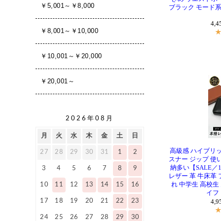
ブラック モード系
4,
高級感 ハイブリッ
スナー ジップ 使
納多い【SALE／
レザー 革 牛床革
れ 中学生 高校生
イフ 
4,