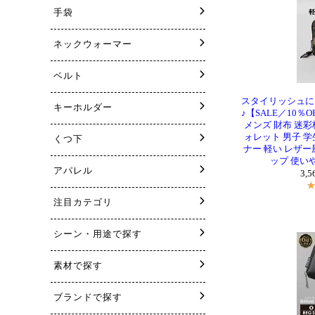
スタイリッシュに
♪【SALE／10
メンズ 財布 迷彩
ォレット 男子 学
ナー 軽い レザー
ップ 使いや
3,