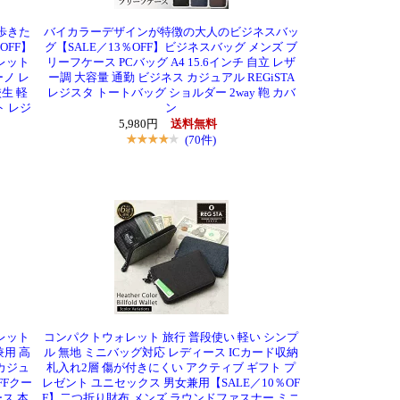
歩きた
バイカラーデザインが特徴の大人のビジネスバッ
OFF】
グ【SALE／13％OFF】ビジネスバッグ メンズ ブ
レット
リーフケース PCバッグ A4 15.6インチ 自立 レザ
ノ レ
ー調 大容量 通勤 ビジネス カジュアル REGiSTA
生 軽
レジスタ トートバッグ ショルダー 2way 鞄 カバ
ト レジ
ン
5,980円
送料無料
(70件)
レット
コンパクトウォレット 旅行 普段使い 軽い シンプ
兼用 高
ル 無地 ミニバッグ対応 レディース ICカード収納
カジュ
札入れ2層 傷が付きにくい アクティブ ギフト プ
FFクー
レゼント ユニセックス 男女兼用【SALE／10％OF
ス 本
F】二つ折り財布 メンズ ラウンドファスナー ミニ