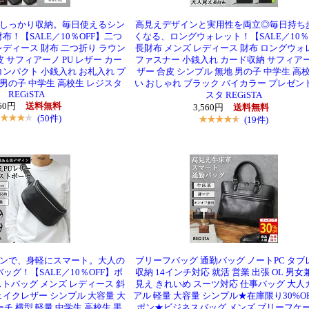
しっかり収納。毎日使えるシン
高見えデザインと実用性を両立◎毎日持ち
！【SALE／10％OFF】二つ
くなる、ロングウォレット！【SALE／10％
レディース 財布 二つ折り ラウン
長財布 メンズ レディース 財布 ロングウォ
 サフィアーノ PU レザー カー
ファスナー 小銭入れ カード収納 サフィアー
コンパクト 小銭入れ お札入れ プ
ザー 合皮 シンプル 無地 男の子 中学生 高校
 男の子 中学生 高校生 レジスタ
い おしゃれ ブラック バイカラー プレゼン
REGiSTA
スタ REGiSTA
460円
送料無料
3,560円
送料無料
(50件)
(19件)
ンで、身軽にスマート。大人の
ブリーフバッグ 通勤バッグ ノートPC タブ
ッグ！【SALE／10％OFF】ボ
収納 14インチ対応 就活 営業 出張 OL 男女
トバッグ メンズ レディース 斜
見え きれいめ スーツ対応 仕事バッグ 大人
ェイクレザー シンプル 大容量 大
アル 軽量 大容量 シンプル★在庫限り30%O
チ 横型 軽量 中学生 高校生 黒
ポン★ビジネスバッグ メンズ ブリーフケー