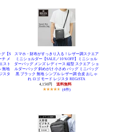
グ【S
スマホ・財布がすっきり入る！レザー調スクエア
ーチ メ
ミニショルダー【SALE／10％OFF】ミニショル
ウエスト
ダーバッグ メンズ レディース 縦型 スクエア ショ
 無地
ルダーバッグ 斜めがけ 小さめ バッグ ミニバッグ
レジスタ
黒 ブラック 無地 シンプル レザー調 合皮 おしゃ
れ ロゴ モード レジスタ REGiSTA
4,150円
送料無料
(4件)