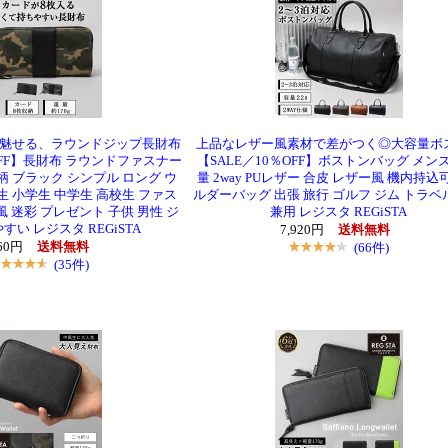
魅せる、ラウンドジップ長財布
上品なレザー風素材で差がつく◎大容量ボ
％OFF】長財布 ラウンドファスナー
【SALE／10％OFF】ボストンバッグ メン
柄 ブラック シンプル ロング ウ
量 2way PUレザー 合皮 レザー風 機内持込
生 小学生 中学生 高校生 ファス
ルダーバッグ 出張 旅行 ゴルフ ジム トラベ
風 迷彩 プレゼント 子供 男性 ジ
兼用 レジスタ REGiSTA
すい レジスタ REGiSTA
7,920円
送料無料
560円
送料無料
(66件)
(35件)