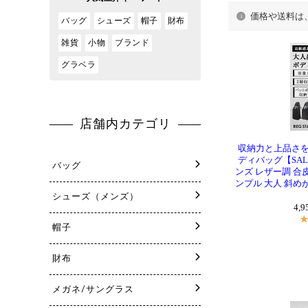
価格や送料は
収納力と上品さを
ディバッグ【SAL
ンズ レザー調 合皮
ンプル 大人 斜め
4,