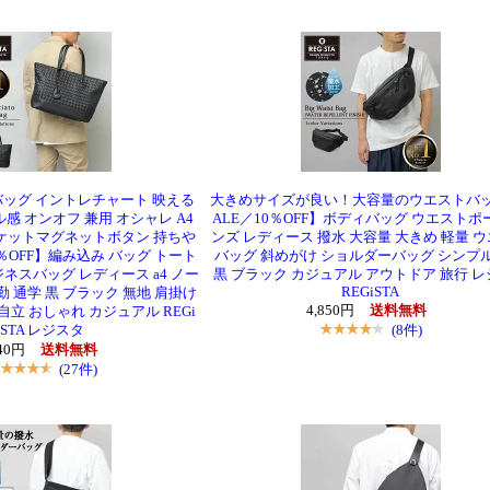
ッグ イントレチャート 映える
大きめサイズが良い！大容量のウエストバッ
感 オンオフ 兼用 オシャレ A4
ALE／10％OFF】ボディバッグ ウエストポ
ポケットマグネットボタン 持ちや
ンズ レディース 撥水 大容量 大きめ 軽量 
0％OFF】編み込み バッグ トート
バッグ 斜めがけ ショルダーバッグ シンプル
ジネスバッグ レディース a4 ノー
黒 ブラック カジュアル アウトドア 旅行 
REGiSTA
勤 通学 黒 ブラック 無地 肩掛け
4,850円
送料無料
自立 おしゃれ カジュアル REGi
(8件)
STA レジスタ
340円
送料無料
(27件)