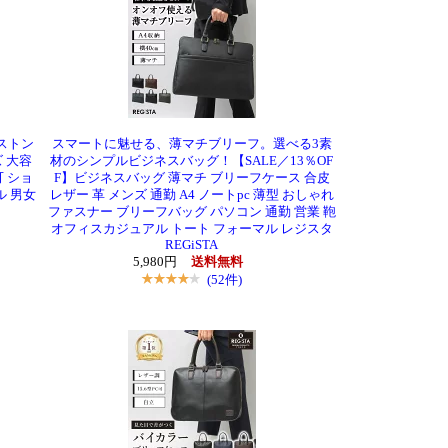
ストン
スマートに魅せる、薄マチブリーフ。選べる3素
ズ 大容
材のシンプルビジネスバッグ！【SALE／13％OF
可 ショ
F】ビジネスバッグ 薄マチ ブリーフケース 合皮
ル 男女
レザー 革 メンズ 通勤 A4 ノートpc 薄型 おしゃれ
ファスナー ブリーフバッグ パソコン 通勤 営業 鞄
オフィスカジュアル トート フォーマル レジスタ
REGiSTA
5,980円
送料無料
(52件)