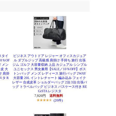
スタイ
ビジネス アウトドア レジャー オフィスカジュア
0％OF
ル ダブルジップ 高級感 肩掛け 手持ち 旅行 出張
Y メン
ジム ゴルフ 大容量収納 上品 カジュアル シンプル
皮 大
ユニセックス 男女兼用【SALE／10％OFF】ボス
け 肩掛
トンバッグ メンズ レディース 旅行バッグ 2WAY
スタ R
大容量 20L イントレチャート 編み込み フェイク
レザー 合成皮革 ショルダーバッグ 2泊 3泊 出張バ
ッグ トラベルバッグ ビジネス パスケース付き RE
GiSTA レジスタ
7,920円
送料無料
(20件)