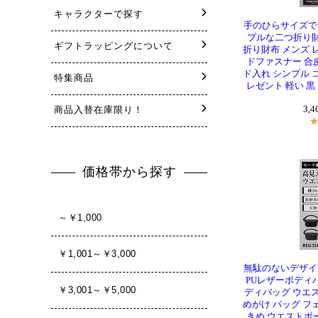
手のひらサイズで
プルな二つ折り財布
折り財布 メンズ 
ドファスナー 合皮
ド入れ シンプル 
レゼント 軽い 黒
3,
無駄のないデザイ
PUレザーボディバ
ディバッグ ウエス
めがけ バッグ フ
きめ ウエストポー