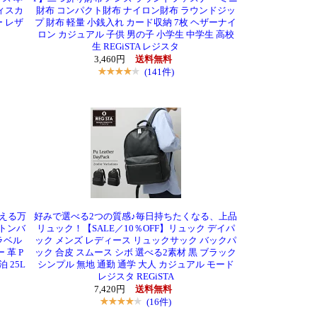
フィスカ
財布 コンパクト財布 ナイロン財布 ラウンドジッ
 レザ
プ 財布 軽量 小銭入れ カード収納 7枚 ヘザーナイ
ロン カジュアル 子供 男の子 小学生 中学生 高校
生 REGiSTA レジスタ
3,460円
送料無料
(141件)
える万
好みで選べる2つの質感♪毎日持ちたくなる、上品
ストンバ
リュック！【SALE／10％OFF】リュック デイパ
ラベル
ック メンズ レディース リュックサック バックパ
 革 P
ック 合皮 スムース シボ 選べる2素材 黒 ブラック
 25L
シンプル 無地 通勤 通学 大人 カジュアル モード
レジスタ REGiSTA
7,420円
送料無料
(16件)