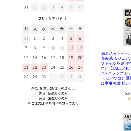
編み込みトートバ
高級感 カジュアル
ファイル 収納 
すい【SALE／1
バッグ メンズ ビ
トPC パソコン 通
仕事用 軽量 軽い 
5,