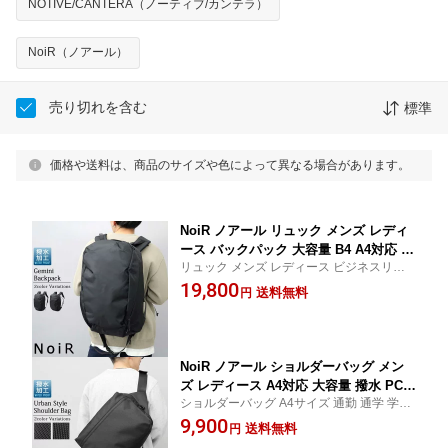
NOTIVE/CANTERA（ノーティブ/カンテラ）
NoiR（ノアール）
売り切れを含む
標準
価格や送料は、商品のサイズや色によって異なる場合があります。
NoiR ノアール リュック メンズ レディ
ース バックパック 大容量 B4 A4対応 撥
リュック メンズ レディース ビジネスリュ
水 PC収納 レインカバー付き ビジネス
ック 防水対策 雨対応 出張 旅行 通勤バッグ
19,800
リュック 通勤 通学 軽量 多収納 ポケッ
送料無料
円
自転車 通勤 PC持ち運び 収納力 高い
ト多数 キャリーオン 旅行 出張
NoiR ノアール ショルダーバッグ メン
ズ レディース A4対応 大容量 撥水 PC収
ショルダーバッグ A4サイズ 通勤 通学 学生
納 レインカバー付き ビジネスバッグ 斜
大学生 高校生 部活 旅行 日帰り 大きいサイ
9,900
め掛け 肩掛け 通勤 通学 出張 旅行 多収
送料無料
円
ズ ビッグサイズ 幅広 シンプル 無地 柄なし
納 ポケット多数 軽量 オフィス スーツ