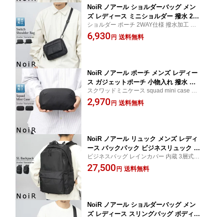
NoiR ノアール ショルダーバッグ メン
ズ レディース ミニショルダー 撥水 2W
ショルダー ポーチ 2WAY仕様 撥水加工 止
AY ポーチ 小さめ バッグ サコッシュ 斜
水ファスナー 小型 軽量 多ポケット 収納力
6,930
めがけ ミニバッグ コンパクトサイズ バ
送料無料
円
ックインバッグ サブバッグ 旅行 通勤
NoiR ノアール ポーチ メンズ レディー
ス ガジェットポーチ 小物入れ 撥水 マ
スクワッドミニケース squad mini case 撥
ルチポーチ 収納ケース メイクポーチ ト
水加工 シンプルデザイン メイクポーチ 化
2,970
ラベルポーチ バックインバッグ 小物整
送料無料
円
粧ポーチ トラベル用ポーチ 旅行ポーチ ミ
理 ケーブル収納 トラベル メイクポーチ
ニサイズ 長方形 横長 小物入れ 小物ポーチ
マルチケース
NoiR ノアール リュック メンズ レディ
ース バックパック ビジネスリュック 大
ビジネスバッグ レインカバー 内蔵 3層式 大
容量 PC収納 通勤 通学 出張 旅行 多機
きめ PC収納 仕事 出張 多機能 ケーブル用ホ
27,500
能 収納力抜群 出張対応 通勤リュック
送料無料
円
ール ユニセックス レディース 学生 大人 カ
セキュリティポケット付き シンプル 黒
ジュアル かっこいい おしゃれ
NoiR ノアール ショルダーバッグ メン
ズ レディース スリングバッグ ボディバ