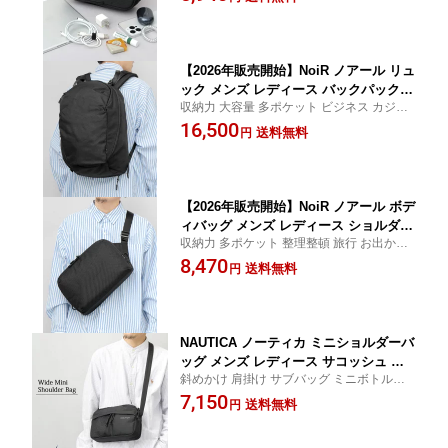
ト 男女兼用 ミニマルデザイン 黒 シンプル
軽量 ブラック
【2026年販売開始】NoiR ノアール リュ
ック メンズ レディース バックパック
収納力 大容量 多ポケット ビジネス カジュ
撥水 A4収納 レインカバー付き 通勤 通
アル 旅行 出張 都市型 ミニマルデザイン 黒
16,500
学 ビジネスバッグ 多収納 多機能 PC収
送料無料
円
ユニセックス 機能性バッグ 快適背負い
納 タブレット収納 軽量 ブラック ナイ
ロン
【2026年販売開始】NoiR ノアール ボデ
ィバッグ メンズ レディース ショルダー
収納力 多ポケット 整理整頓 旅行 お出かけ
バッグ 撥水 大容量 タブレット収納 ワ
サブバッグ プレゼント ギフト ユニセック
8,470
ンショルダー 斜めがけバッグ 多機能 軽
送料無料
円
ス ミニマルデザイン 黒 シンプル 都会的
量 ナイロン ブラック
NAUTICA ノーティカ ミニショルダーバ
ッグ メンズ レディース サコッシュ ナ
斜めかけ 肩掛け サブバッグ ミニボトル収
イロン 横型 コンパクト 多収納 クッシ
納 キーフック付 多機能収納 デイリー使用
7,150
ョンポケット 軽量 斜め掛け 肩がけ ミ
送料無料
円
普段使い レジャー 公園 スクエア型 四角 横
ニバッグ スクエア シンプル 無地 通勤
ヨコ 小さめ ユニセックス 男女兼用 ギフト
通学 旅行 アウトドア フェス カジュア