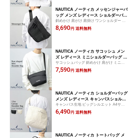
ル ストリート
NAUTICA ノーティカ メッセンジャーバ
ッグ メンズ レディース ショルダーバッ
斜めかけ 肩がけ 肩掛け ワンショルダー フ
グ ナイロン 横型 大容量 多収納 フラッ
ラップ仕様 サブバッグ 取り出しやすい サ
8,690
プバッグ ボディバッグ マジックテープ
送料無料
円
ブベルト付き リフレクター 夜間安全 ユニ
クッション 軽量 三点支持 斜め掛け シ
セックス 男女兼用 スポーツ カジュアル ス
ンプル 無地 通勤 通学 旅行 アウトドア
トリート
フェス
NAUTICA ノーティカ サコッシュ メン
ズ レディース ミニショルダーバッグ ナ
サコッシュバッグ 斜めかけ 肩がけ ミニバ
イロン 330D 横型 コンパクト 大容量 多
ッグ ショルダー 鞄 ユニセックス 男女兼用
7,590
収納 クッション 軽量 斜め掛け 肩掛け
送料無料
円
コンパクト ヨコ型 サブバッグ ペットボト
シンプル 無地 通勤 通学 旅行 アウトド
ル収納 高耐久 330デニール 丈夫 デイリー
ア フェス カジュアル ストリート
使用 ギフト
NAUTICA ノーティカ ショルダーバッグ
メンズ レディース キャンバスショルダ
キャンバス生地 ビッグシルエット A4サイ
ー A4 B4 大容量 12オンス コットン 帆
ズ B4サイズ 大判サイズ キャンバスバッグ
6,490
布 厚手 ファスナー付き ビッグサイズ
送料無料
円
斜めかけ 肩がけ ユニセックス 男女兼用 ア
多収納 斜め掛け 肩掛け 通勤 通学 無地
ウトドア フェス サブバッグ ママバッグ マ
シンプル 旅行 学生 カジュアル ストリ
ザーズバッグ
ート
NAUTICA ノーティカ トートバッグ メ