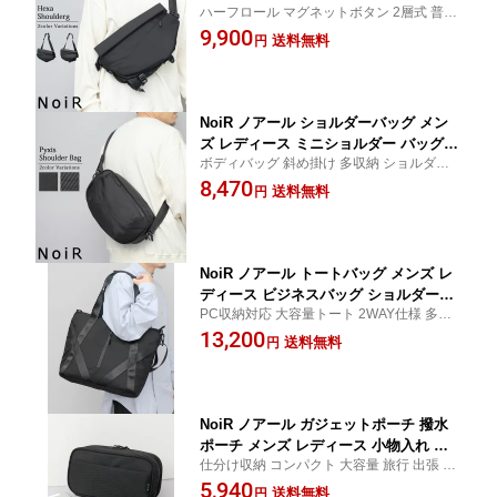
ハーフロール マグネットボタン 2層式 普段
ッグ 撥水 大容量 斜めがけ ミニバッグ
使い お出かけ 旅行 サブバッグ ワンショル
9,900
斜めがけ 軽量 収納力抜群 多機能 ポケ
送料無料
円
ダー 肩がけ ユニセックス 大人 オールブラ
ット充実 デイリーユース
ック ミニマル おしゃれ かっこいい
NoiR ノアール ショルダーバッグ メン
ズ レディース ミニショルダー バッグ
ボディバッグ 斜め掛け 多収納 ショルダー
大容量 斜めがけ ボディバッグ コンパク
バック ペットボトル入る 広マチ シンプル
8,470
ト 収納力抜群 ミニバッグ 軽量 多機能
送料無料
円
デザイン ミニマル オールブラック ユニセ
タウンユース 旅行 サブバッグ
ックス 普段使い 旅行 アウトドア カラビナ
付 コンパクト
NoiR ノアール トートバッグ メンズ レ
ディース ビジネスバッグ ショルダーバ
PC収納対応 大容量トート 2WAY仕様 多ポ
ッグ 2WAY 大容量 A4 B4 PC収納 収納
ケット 撥水 ビジネス 通勤 出張対応
13,200
力抜群 ビジネストート ショルダー付 多
送料無料
円
機能 タウンユース
NoiR ノアール ガジェットポーチ 撥水
ポーチ メンズ レディース 小物入れ メ
仕分け収納 コンパクト 大容量 旅行 出張 整
イクポーチ トラベルポーチ 収納 多機能
理整頓 バッグインバッグ プレゼント ギフ
5,940
ポケット多い 止水ファスナー ナイロン
送料無料
円