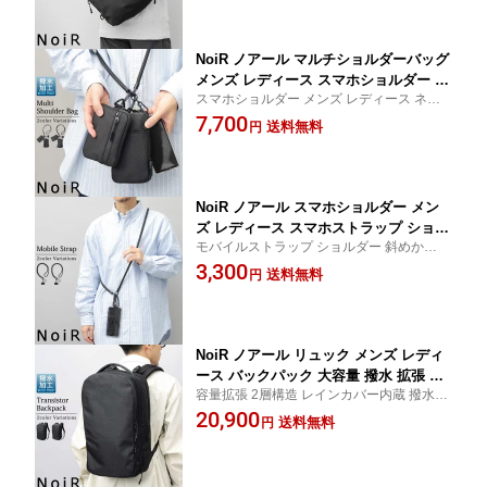
斜めがけ 肩掛け アーバンスタイル
対応
NoiR ノアール マルチショルダーバッグ
メンズ レディース スマホショルダー ネ
スマホショルダー メンズ レディース ネッ
ックストラップ ミニショルダー 撥水 撥
クストラップ トリニティショルダー スマホ
7,700
水加工 多機能 ポーチ付き 斜め掛け 軽
送料無料
円
ストラップ 両手フリー 外出用 フェス 旅行
量 コンパクト スマホポーチ 旅行 ロー
サブバッグ カード収納 鍵収納
プストラップ フェス
NoiR ノアール スマホショルダー メン
ズ レディース スマホストラップ ショル
モバイルストラップ ショルダー 斜めかけ
ダーストラップ ネックストラップ ザイ
首掛け 肩掛け マルチショルダー カスタム
3,300
ルコード カラビナ付き ピラーロープ ス
送料無料
円
ユニセックス 男女兼用 子供 学生 スマホ 携
トラップシート付き モバイルストラッ
帯 落下防止 カラビナ おしゃれ かっこいい
プ スマホグッズ シンプル 斜め掛け
NoiR ノアール リュック メンズ レディ
ース バックパック 大容量 撥水 拡張 PC
容量拡張 2層構造 レインカバー内蔵 撥水加
収納 A4 通勤 通学 ビジネス リュックサ
工 オーガナイザー付き 15インチ対応 チェ
20,900
ック レインカバー 付き メッシュポケッ
送料無料
円
ストベルト 軽量 出張 旅行 タウンユースPC
ト サイドポケット 多機能 キャリーオン
タブレット ポケット多い ハーネス付
ユニセックス 黒リュック