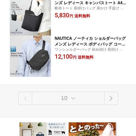
ンズ レディース キャンバストート A4
帆布トート 肩掛けバッグ 肩かけ 手提げ 鞄
縦型 大容量 12オンス コットン 帆布 厚
かばん 軽量 丈夫 キャンバス生地 男女兼用
5,830
手 ファスナー付き 多収納 マチ広 肩掛
送料無料
円
学生 通学 大判 普段使い レジャー 買い物バ
け シンプル 無地 通勤 通学 サブバッグ
ッグ エコバッグ ストリート ママ パパ 男女
旅行 マザーズバッグ カジュアル
兼用
NAUTICA ノーティカ ショルダーバッグ
メンズ レディース ボディバッグ コーデ
ワンショルダーバッグ 斜め掛け 肩掛け 丈
ュラ CORDURA 撥水 3層構造 マグネッ
夫 撥水加工 3層式 マチ拡張 仕分け収納 ペ
12,100
トバックル 容量拡張 多収納 無地 シン
送料無料
円
ットボトル収納 クッション構造 衝撃保護
プル コンパクト 斜め掛け 肩がけ 通勤
軽量 高耐久 サブバッグ スポーツ アクティ
通学 旅行 カジュアル アウトドア フェ
ブ
ス
1/2