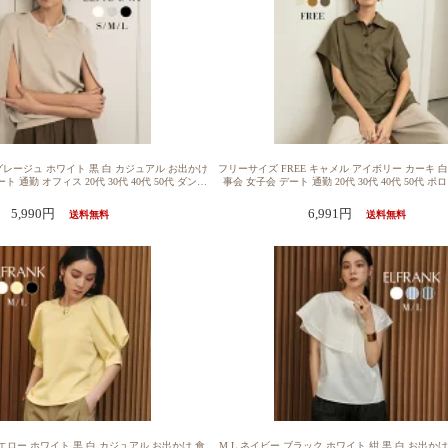
 グレージュ ホワイト 黒 白 カジュアル お出かけ
フリーサイズ FREE キャメル アイボリー カーキ 白
ト 通勤 オフィス 20代 30代 40代 50代 ダンボ
事会 女子会 デート 通勤 20代 30代 40代 50代 
チ 洗える 送料無料【14％OFF】トップス レ
バーサイズ ポンチョ風 送料無料【12％OFF】ブラ
ーバー カットソー 1枚で決まる ゆったり 着痩
ス レディース 半袖 きれいめ 1枚で決まる ポロシャ
5,990円
6,991円
送料無料
送料無料
ゃれ きれいめ 体型カバー かわいい クルーネッ
ったり 着痩せ 大きいサイズ おしゃれ カジュアル
 大きいサイズ 可愛い 無地 シンプル ダンボー
かわいい 可愛い レギュラーカラー シンプル 無地
 ケープスリーブ バルーン イレギュラーヘム
ズ 洗える 洗濯可能 ドレープ リネンラ
イエロー ホワイト 黒 白 カジュアル お出かけ 食
M L ネイビー ブラック ホワイト 紺 黒 白 お出か