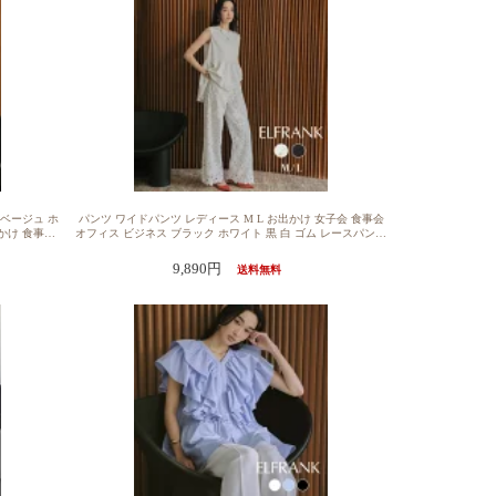
 ベージュ ホ
パンツ ワイドパンツ レディース M L お出かけ 女子会 食事会
出かけ 食事会
オフィス ビジネス ブラック ホワイト 黒 白 ゴム レースパンツ
F】トップス レ
ケミカルレース リラックス 送料無料【1000円OFF】パンツ レ
ったり 着痩せ
ディース 大きいサイズ きれいめ レース ワイドパンツ フレアパ
9,890円
送料無料
型カバー クル
ンツ ロング ボトムス ロング丈 大人 カジュアル オケージョン
イズ 上品 ポ
おしゃれ 可愛い かわいい 20代 30代 40代 50代 ウエストゴム レ
ースパンツ ワイド サテン ハイウエスト セットアップ可能