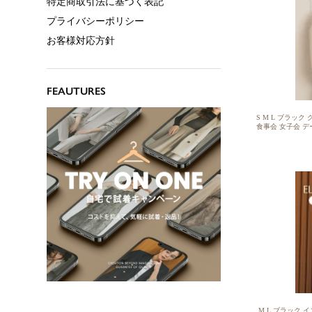
S M L ブラック
食事会 女子会 デー
ール生地 ストレッ
ディース プルオ
せ ブラウス おし
ク 丸首 シンプル
ル ケープ風
M L ブラック 