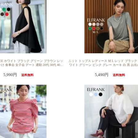
EE ホワイト ブラック グリーン ブラウン レッ
ニット トップス レディース M L レッド ブラック
かけ 食事会 女子会 デート 通勤 20代 30代 40代
ワイト グリーン ピンク グレー カーキ 白 黒 お
テール 自宅洗濯可能 送料無料【14％OFF】トッ
女子会 20代 30代 40代 50代 送料無料【14％OF
きれいめ 1枚で決まる ゆったり 着痩せ プルオ
ディース 1枚で決まる 半袖 ニット カットソー ゆ
5,990円
5,490円
送料無料
送料無料
 おしゃれ 体型カバー かわいい 可愛い クルー
プルオーバー サマーニット おしゃれ きれいめ 体
 大きいサイズ ダンボール生地 ノースリーブ マ
ーネック シンプル 無地 かわいい 可愛い 大きいサ
レギュラーヘム フレア コクーン 洗える
ンチョ ケープスリーブ スリット