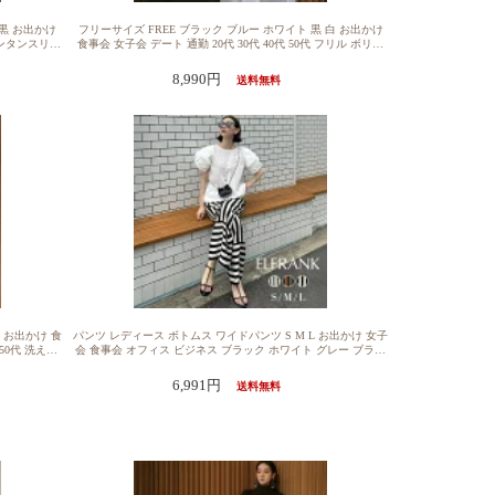
 黒 お出かけ
フリーサイズ FREE ブラック ブルー ホワイト 黒 白 お出かけ
 ランタンスリー
食事会 女子会 デート 通勤 20代 30代 40代 50代 フリル ボリュ
】ブラウス ト
ーム ペプラム コットン 送料無料【1000円OFF】ブラウス トッ
ったり 着痩せ
プス レディース 半袖 きれいめ 1枚で決まる チュニック シャツ
8,990円
送料無料
バー かわいい
ゆったり 着痩せ 大きいサイズ おしゃれ カジュアル 体型カバー
き 無地 大き
かわいい 可愛い Vネック シンプル 無地 フリル ペプラム ボリ
える
ューム 綿混 コットン フレア ラッフル 洗える
ル お出かけ 食
パンツ レディース ボトムス ワイドパンツ S M L お出かけ 女子
 50代 洗える
会 食事会 オフィス ビジネス ブラック ホワイト グレー ブラウ
ース プルオ
ン 黒 白 ストライプ 洗える【12％OFF】【メール便送料無料】
痩せ ブラウス
パンツ レディース 大きいサイズ きれいめ ワイドパンツ ロング
6,991円
送料無料
ク 丸首 シ
ボトムス ロング丈 大人 カジュアル おしゃれ 可愛い かわいい
ットスリーブ
20代 30代 40代 50代 ウエストゴム ストライプ サテン フレアパ
ー
ンツ ボーダー ゆったり 大きめ