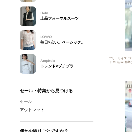
フリーサイズ FR
ド 白 黒 赤 お出
50代 フィッシュ
プス レディース 
ーバー カットソー
ネック シンプル
ント風 イ