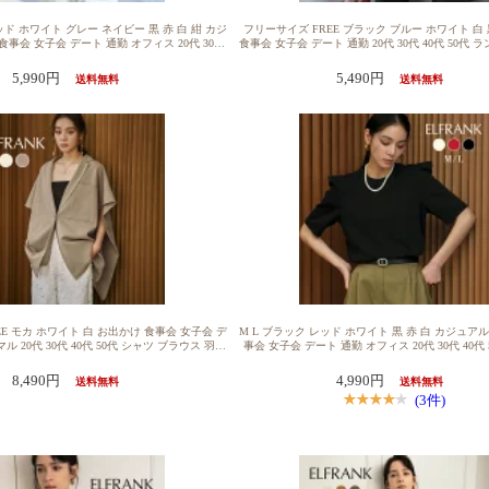
ッド ホワイト グレー ネイビー 黒 赤 白 紺 カジ
フリーサイズ FREE ブラック ブルー ホワイト 白
食事会 女子会 デート 通勤 オフィス 20代 30代
食事会 女子会 デート 通勤 20代 30代 40代 50代
える 送料無料トップス レディース プルオーバー カ
ブ コットン 自宅洗濯可能 送料無料【1000円OFF
まる ゆったり 半袖 着痩せ ブラウス おしゃれ
ップス レディース 半袖 きれいめ 1枚で決まる ゆ
5,990円
5,490円
送料無料
送料無料
ー かわいい クルーネック 丸首 シンプル 大き
シャツ プルオーバー カットソー おしゃれ 体型カ
五分袖 シンプル ボーダー パワーショルダー パ
可愛い クルーネック シンプル 五分袖 袖あり 袖付
リーブ 綿混 コットン 自宅洗濯可能
いサイズ ボリュームスリーブ 綿100％ 洗
E モカ ホワイト 白 お出かけ 食事会 女子会 デ
M L ブラック レッド ホワイト 黒 赤 白 カジュア
ル 20代 30代 40代 50代 シャツ ブラウス 羽織
事会 女子会 デート 通勤 オフィス 20代 30代 40代
 送料無料【1000円OFF】ベスト ジレ レディ
自宅洗濯可能 ストレッチ 送料無料トップス レディ
れいめ 1枚で決まる 半袖 袖付き テーラード カ
ーバー カットソー 1枚で決まる ゆったり 半袖 着
8,490円
4,990円
送料無料
送料無料
 ゆったり 着痩せ おしゃれ 体型カバー かわい
おしゃれ きれいめ 体型カバー かわいい クルーネッ
(3件)
ル Vネック 大きいサイズ 前開き マントライク
ンプル 大きいサイズ 可愛い 無地 シンプル キャ
風 ジャケット 手洗い 自宅洗濯可能
タック ダンボール生地 洗える ジャージ