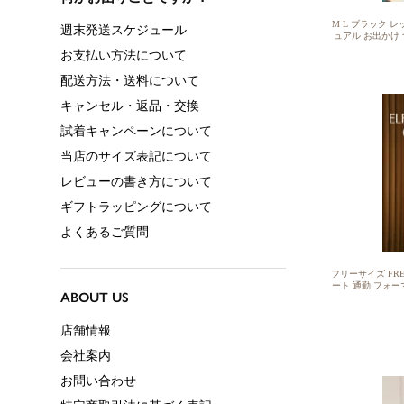
M L ブラック レ
ュアル お出かけ 
40代 50代 洗
ットソー 1枚で決
きれいめ 体型カバ
いサイズ 可愛い 
フス
フリーサイズ FRE
ート 通勤 フォーマ
り ライトアウター
ース トップス き
ジュアル オフィス
い 可愛い シンプ
マント