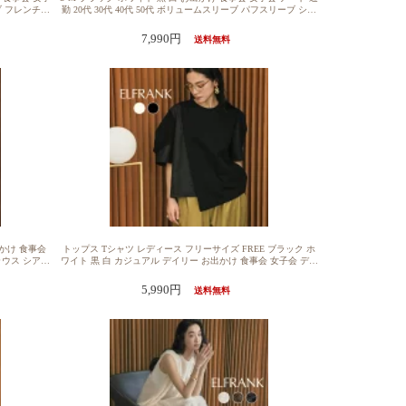
ーブ フレンチス
勤 20代 30代 40代 50代 ボリュームスリーブ パフスリーブ シア
ス トップス
ー 透け感 レイヤード 送料無料【1000円OFF】ブラウス トップ
着痩せ シャツ
ス レディース 半袖 きれいめ 1枚で決まる チュニック シャツ
7,990円
送料無料
わいい 可愛い
ゆったり 着痩せ 大きいサイズ おしゃれ カジュアル 体型カバー
イズ フレンチ
かわいい 可愛い ノーカラー クルーネック 丸首 シンプル ドッ
る
ト 柄 フロッキードット ペプラム チュニック
出かけ 食事会
トップス Tシャツ レディース フリーサイズ FREE ブラック ホ
ブラウス シアー
ワイト 黒 白 カジュアル デイリー お出かけ 食事会 女子会 デー
ウス トップス
ト 20代 30代 40代 50代 送料無料Tシャツ レディース 半袖 カジ
ス シャツ ゆ
ュアル トップス カットソー 大きいサイズ ゆったり おしゃれ
5,990円
送料無料
 体型カバー
薄手 1枚で決まる 着痩せ プルオーバー きれいめ 体型カバー か
ルレース シア
わいい 可愛い クルーネック 丸首 無地 シンプル 柔らかい ボリ
ト
ュームスリーブ 異素材MIX 綿 アシンメトリー