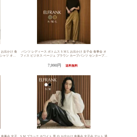
 お出かけ 食
パンツ レディース ボトムス S M L お出かけ 女子会 食事会 オ
ポロシャツ オー
フィス ビジネス ベージュ ブラウン カーブパンツ センタープレ
ウス トップ
ス 自宅洗濯可能 送料無料パンツ レディース 大きいサイズ きれ
ツ シャツ ゆ
いめ ワイドパンツ ロング ボトムス ロング丈 大人 カジュアル
7,990円
送料無料
 体型カバー
おしゃれ 可愛い かわいい 20代 30代 40代 50代 ウエストゴム ゴ
 オーバーサイ
ム カーブパンツ センタープレス バレルレッグ セミワイド 洗え
イク
る 自宅洗濯可能 リラックスパンツ
け 食事会 女子
S M ブラック ホワイト 黒 白 お出かけ 食事会 女子会 デート 通