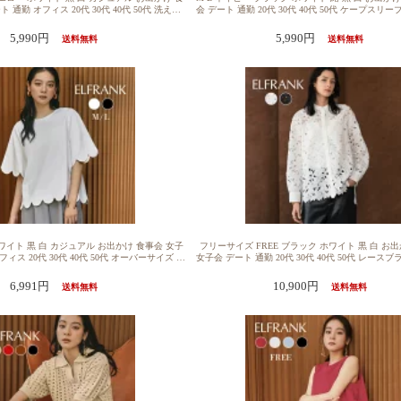
 通勤 オフィス 20代 30代 40代 50代 洗える
会 デート 通勤 20代 30代 40代 50代 ケープスリ
トレッチ 送料無料トップス レディース プルオ
リーブ 自宅洗濯可能 送料無料【14％OFF】ブラウ
 1枚で決まる ゆったり 半袖 着痩せ ブラウス
レディース 半袖 きれいめ 1枚で決まる ゆったり 
5,990円
5,990円
送料無料
送料無料
 体型カバー かわいい クルーネック 丸首 シン
プルオーバー カットソー おしゃれ 体型カバー か
 可愛い 無地 シンプル パフスリーブ ダンボー
クルーネック シンプル ストライプ 無地 大きいサ
 洗える ボリュームスリーブ タック
スリーブ アシンメトリー ケープ 洗え
ホワイト 黒 白 カジュアル お出かけ 食事会 女子
フリーサイズ FREE ブラック ホワイト 黒 白 お
フィス 20代 30代 40代 50代 オーバーサイズ 大
女子会 デート 通勤 20代 30代 40代 50代 レース
 洗える 送料無料トップス レディース プルオー
レイヤード 重ね着 送料無料【1000円OFF】ブラ
1枚で決まる ゆったり 半袖 着痩せ ブラウス お
レディース 長袖 袖あり きれいめ 1枚で決まる レー
6,991円
10,900円
送料無料
送料無料
体型カバー かわいい クルーネック 丸首 シンプ
ったり 着痩せ 大きいサイズ おしゃれ カジュアル
可愛い 無地 シンプル スカラップ ダンボール生
かわいい 可愛い スタンドカラー シンプル ケミカ
ャツ ストレッチ 洗える 自宅洗濯可能
ー レイヤード オーバーサイズ スリッ