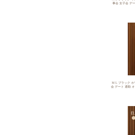
事会 女子会 デート
自宅洗濯可能 ス
ーバー カットソー
おしゃれ きれいめ
プル 大きいサイズ
ル生地
M L ブラック 
会 デート 通勤 オ
きめ スカラップ
バー カットソー 
しゃれ きれいめ 
ル 大きいサイズ 
地 Tシ