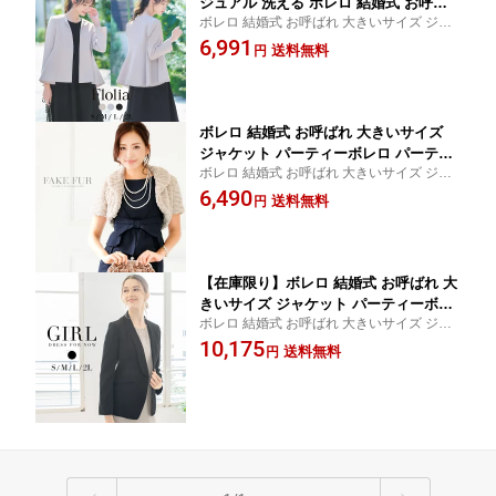
ジュアル 洗える ボレロ 結婚式 お呼ば
ボレロ 結婚式 お呼ばれ 大きいサイズ ジャ
れ 大きいサイズ パーティーボレロ パー
ケット S M L LL XL 2L 3L 20代 30代 40代 5
6,991
ティボレロ 二次会 フォーマル ビジネス
送料無料
円
0代 送料無料 ベージュ グレージュ ブラック
ウォッシャブル 通勤 謝恩会 披露宴 長
黒 大人 ペプラム 入学式 卒業式 学校行事
袖 入学式 入園式 卒業式
ボレロ 結婚式 お呼ばれ 大きいサイズ
ジャケット パーティーボレロ パーティ
ボレロ 結婚式 お呼ばれ 大きいサイズ ジャ
ボレロ 結婚式ボレロ 二次会 服装 羽織
ケット S M L LL XL 2L 3L ブラック 黒 ベー
6,490
物 フォーマル 謝恩会 演奏会 発表会 披
送料無料
円
ジュ 大人 送料無料
露宴 半袖 カーディガン ドレス ワンピ
ース レディース 同窓会 服 服装 ファ−
【在庫限り】ボレロ 結婚式 お呼ばれ 大
きいサイズ ジャケット パーティーボレ
ボレロ 結婚式 お呼ばれ 大きいサイズ ジャ
ロ パーティボレロ 二次会 フォーマル
ケット S M L LL XL 2L 3L 20代 30代 40代 5
10,175
ビジネス 謝恩会 披露宴 長袖 入学式 入
送料無料
円
0代 送料無料 ブラック 大人 テーラード ダ
園式 卒業式 卒園式 学校行事 ママ 母親
ブルクロス 入学式 卒業式 学校行事
ダブルクロス レディース テーラード