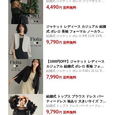
結婚式 ジャケット ボレロ フリーサイズ FR
マル カラーレス 羽織り お呼ばれ 大き
EE ブラック グレー グリーン 黒 20代 30代
4,490
いサイズ パーティー 二次会 オフィス
送料無料
円
40代 50代 謝恩会 発表会 演奏会 同窓会 成
ビジネス 通勤 謝恩会 披露宴 入学式 入
人式 セレモニー 学校行事 母親 チュール 送
園式 卒業式 卒園式 ショート丈 チュー
料無料
ル フリル
ジャケット レディース カジュアル 結婚
式 ボレロ 長袖 フォーマル ノーカラー
結婚式 ジャケット ボレロ 9号 11号 13号 ブ
ジャケット カラーレス 羽織り お呼ばれ
ラック アイボリー 白 黒 20代 30代 40代 50
9,790
大きいサイズ パーティー 二次会 オフィ
送料無料
円
代 謝恩会 発表会 演奏会 同窓会 成人式 セレ
ス ビジネス 通勤 謝恩会 披露宴 入学式
モニー 学校行事 母親 スリットスリーブ 送
入園式 卒業式 卒園式 スリット ショー
料無料
ト丈
【1000円OFF】ジャケット レディース
カジュアル 結婚式 ボレロ 長袖 フォー
結婚式 ジャケット ボレロ S M L 2L LL XL 3
マル ノーカラージャケット 羽織り お呼
L 4L ベージュ ブラック 黒 20代 30代 40代
7,990
ばれ 大きいサイズ パーティー 二次会
送料無料
円
50代 謝恩会 発表会 演奏会 同窓会 成人式 セ
オフィス ビジネス 通勤 謝恩会 披露宴
レモニー 学校行事 母親 スリット 送料無料
入学式 入園式 卒業式 卒園式 ノーカラ
ー シンプル ケープ風 ショート丈
結婚式 トップス ブラウス ドレス パー
ティードレス 袖あり 大きいサイズ フォ
結婚式 トップス ドレス パーティードレス
ーマルドレス ミディアム丈 長袖 二次会
ブラウス グレー ブラック ベージュ グリー
9,790
披露宴 お呼ばれ 上品 他と被らない 体
送料無料
円
ン ホワイト 黒 白 free フリー パーティー 謝