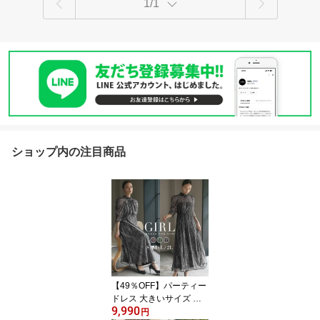
1/1
ショップ内の注目商品
【49％OFF】パーティー
ドレス 大きいサイズ ロ
9,990
ング 結婚式 袖あり ワン
円