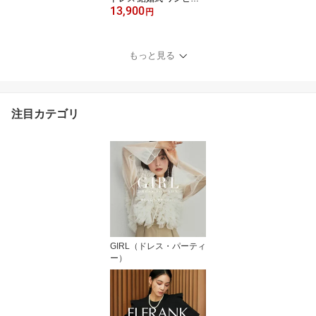
13,900
ス ドレス 袖あり 大きい
円
サイズ レース フォーマ
ル ロング丈 ロングドレ
ス 半袖 二次会 披露宴 お
もっと見る
呼ばれ 上品 膝下 他と被
らない 体型カバー 40代
30代 20代 50代 ベルト
パール フレア 春 夏
注目カテゴリ
GIRL（ドレス・パーティ
ー）