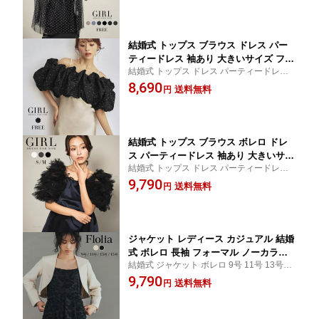
型カバー 40代 30代 20代 50代 袖付き チ
恩会 発表会 演奏会 同窓会 ボリューム袖 送
ュール シアー シースルー フリル レイ
料無料
ヤード オーバーサイズ 春 夏
結婚式 トップス ブラウス ドレス パー
ティードレス 袖あり 大きいサイズ フォ
結婚式 トップス ドレス パーティードレス
ーマルドレス ショート丈 半袖 二次会
ブラウス ブラック 黒 フリーサイズ FREE
8,690
披露宴 お呼ばれ 上品 他と被らない 体
送料無料
円
パーティー 謝恩会 発表会 演奏会 同窓会 五
型カバー 40代 30代 20代 50代 袖付き 五
分袖 タック ドット柄 ボリューム 送料無料
分袖 バルーン ボリューム 2way ドット
柄 ジャガード 春 夏
結婚式 トップス ブラウス ボレロ ドレ
ス パーティードレス 袖あり 大きいサイ
結婚式 トップス ドレス パーティードレス
ズ フォーマルドレス ショート丈 半袖
ブラウス ボレロ ブラック グレー アイボリ
9,790
二次会 披露宴 お呼ばれ 上品 他と被ら
送料無料
円
ー 黒 白 S M パーティー 謝恩会 発表会 演奏
ない 体型カバー 40代 30代 20代 50代 袖
会 同窓会 ボリュームスリーブ フリル 送料
付き アウター チュール シアー シース
無料
ルー フリル レイヤード 春 夏
ジャケット レディース カジュアル 結婚
式 ボレロ 長袖 フォーマル ノーカラー
結婚式 ジャケット ボレロ 9号 11号 13号 15
ジャケット カラーレス 羽織り お呼ばれ
号 ブラック アイボリー 白 黒 20代 30代 40
9,790
大きいサイズ パーティー 二次会 オフィ
送料無料
円
代 50代 謝恩会 発表会 演奏会 同窓会 成人式
ス ビジネス 通勤 謝恩会 披露宴 入学式
セレモニー 学校行事 母親 ショート丈 送料
入園式 卒業式 卒園式 ノーカラー ショ
無料