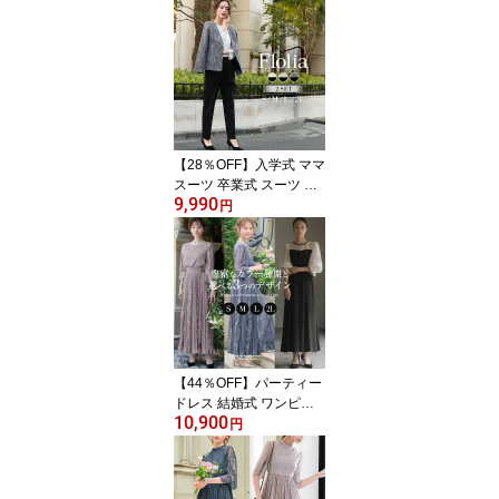
ピース ドレス レース ロ
ング丈 フォーマルワンピ
ース 他と被らない 七分
袖 お呼ばれ 体型カバー
パーティドレス レディー
ス 二次会 成人式 同窓会
スタンドネック 春 夏
【28％OFF】入学式 ママ
スーツ 卒業式 スーツ 母
9,990
レディース パンツスーツ
円
セレモニースーツ 入園式
卒園式 服装 母親 セット
アップ 七五三 お宮参り
フォーマル 大きいサイズ
ビジネススーツ ジャケッ
ト テーパードパンツ 2点
セット
【44％OFF】パーティー
ドレス 結婚式 ワンピー
10,900
ス ドレス オケージョン
円
大きいサイズ 袖あり オ
ケージョンドレス レース
フォーマル ロング丈 ロ