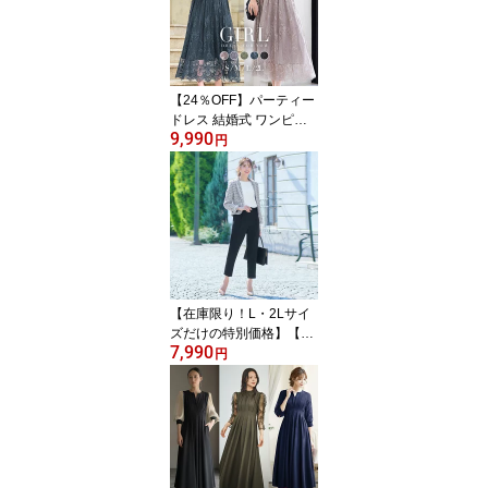
ングドレス 七分袖 二次
会 披露宴 お呼ばれ 上品
膝下 他と被らない 体型
カバー 40代 30代 20代 5
0代 春 夏
【24％OFF】パーティー
ドレス 結婚式 ワンピー
9,990
ス ドレス 袖あり 大きい
円
サイズ オケージョンドレ
ス オケージョン レース
フォーマル ロング丈 ロ
ングドレス ミモレ丈 半
袖 五分袖 二次会 披露宴
お呼ばれ 上品 膝下 体型
カバー 40代 30代 20代 5
0代 春 夏
【在庫限り！L・2Lサイ
ズだけの特別価格】【4
7,990
2％OFF】入学式 ママス
円
ーツ 卒業式 スーツ 母 レ
ディース ワンピース セ
レモニースーツ 入園式
卒園式 服装 母親 セット
アップ 七五三 お宮参り
フォーマル 大きいサイズ