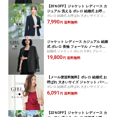
ート丈
【20％OFF】ジャケット レディース カ
ジュアル 洗える ボレロ 結婚式 お呼ば
ボレロ 結婚式 お呼ばれ 大きいサイズ ジャ
れ 大きいサイズ パーティーボレロ パー
ケット S M L LL XL 2L 3L 20代 30代 40代 5
7,990
ティボレロ 二次会 フォーマル ビジネス
送料無料
円
0代 送料無料 ベージュ ブラウン ブラック
ウォッシャブル 通勤 謝恩会 披露宴 長
黒 大人 テーラード 入学式 卒業式 学校行事
袖 入学式 入園式 卒業式
ジャケット レディース カジュアル 結婚
式 ボレロ 長袖 フォーマル ノーカラー
結婚式 ジャケット ボレロ S M L グレー ベ
ジャケット カラーレス 羽織り お呼ばれ
ージュ 20代 30代 40代 50代 謝恩会 発表会
19,800
大きいサイズ パーティー 二次会 オフィ
送料無料
円
演奏会 同窓会 成人式 セレモニー 学校行事
ス ビジネス 通勤 謝恩会 披露宴 入学式
母親 ピンストライプ チュール 送料無料
入園式 卒業式 卒園式 ノーカラー オー
バーサイズ
【メール便送料無料】ボレロ 結婚式 お
呼ばれ 大きいサイズ ジャケット パーテ
ボレロ 結婚式 お呼ばれ 大きいサイズ ジャ
ィーボレロ パーティボレロ 結婚式ボレ
ケット コレットジャケットボレロ S M L LL
6,091
ロ ジャケットボレロ 二次会 羽織物 フ
送料無料
円
XL 2L 3L ブラック 黒 ベージュ 大人
ォーマル 謝恩会 披露宴 長袖 七分袖 五
分袖 カーディガン ショート丈
【22％OFF】ジャケット レディース カ