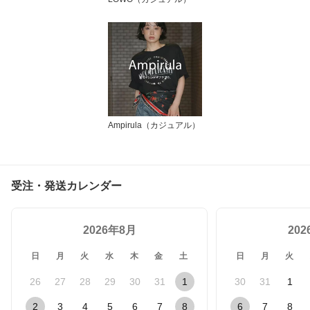
Ampirula（カジュアル）
受注・発送カレンダー
2026年8月
20
日
月
火
水
木
金
土
日
月
火
26
27
28
29
30
31
1
30
31
1
2
3
4
5
6
7
8
6
7
8