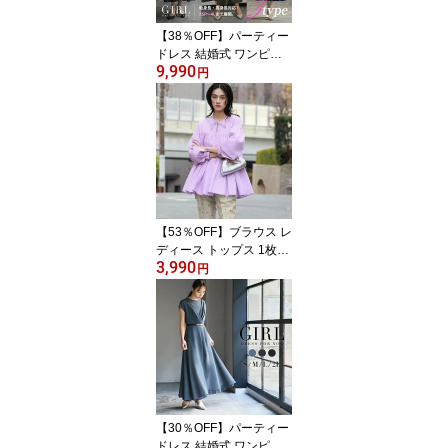
ビジネススーツ 30代 40
代 50代
【38％OFF】パーティー
ドレス 結婚式 ワンピー
9,990
ス ドレス 袖あり 大きい
円
サイズ オケージョンドレ
ス オケージョン レース
フォーマル ロング丈 ロ
ングドレス ミモレ丈 七
分袖 二次会 披露宴 お呼
ばれ 上品 膝下 体型カバ
ー 40代 30代 20代 50代
低身長さん 春 夏
【53％OFF】ブラウス レ
ディース トップス 1枚で
3,990
決まる 長袖 カジュアル
円
ゆったり 着痩せ プルオ
ーバー カットソー おし
ゃれ きれいめ シャツ 体
型カバー 可愛い かわい
い クルーネック 無地 大
きいサイズ ティアード
フレア 綿100％ コットン
【30％OFF】パーティー
ドレス 結婚式 ワンピー