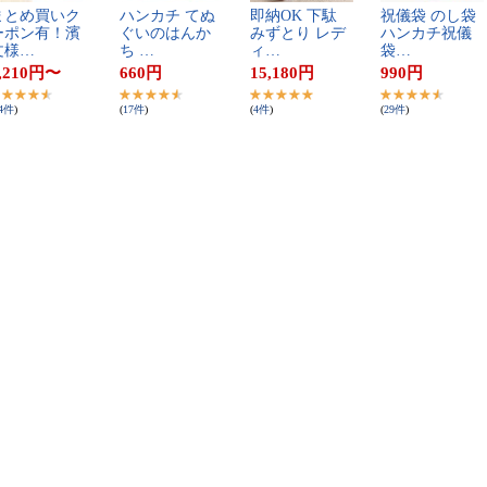
​と​め​買​い​ク​
ハ​ン​カ​チ​ ​て​ぬ​
即​納​O​K​ ​下​駄​ ​
祝​儀​袋​ ​の​し​袋​ ​
​ポ​ン​有​！​濱​
ぐ​い​の​は​ん​か​
み​ず​と​り​ ​レ​デ​
ハ​ン​カ​チ​祝​儀​
​様​…
ち​ ​…
ィ​…
袋​…
,210
円
〜
660
円
15,180
円
990
円
4
件
)
(
17
件
)
(
4
件
)
(
29
件
)