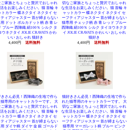
なご家族とちょっと贅沢でおしゃれ
切なご家族とちょっと贅沢でおしゃれ
活をお楽しみください。猫 首輪 キ
な生活をお楽しみください。猫 首輪 キ
ットカラー 蝶ネクタイ ネクタイ セ
ャットカラー 蝶ネクタイ ネクタイ セ
フティアジャスター 首が締まらない
ーフティアジャスター 首が締まらない
用 ドット ポルカドット柄 赤 青 レ
猫専用 チェック柄 赤 青 レッド ブルー
 ブルー 西陣織 絹100％ シルク タ
西陣織 絹100％ シルク タイヨウネクタ
ウネクタイ JOLIE CRAVATS かわ
イ JOLIE CRAVATS かわいい おしゃれ
いい おしゃれ 猫好き
猫好き
4,400円
送料無料
4,400円
送料無料
好きさん必見！西陣織の生地で作ら
猫好きさん必見！西陣織の生地で作ら
た猫専用のキャットカラーです。 大
れた猫専用のキャットカラーです。 大
なご家族とちょっと贅沢でおしゃれ
切なご家族とちょっと贅沢でおしゃれ
活をお楽しみください。猫 首輪 キ
な生活をお楽しみください。猫 首輪 キ
ットカラー 蝶ネクタイ ネクタイ セ
ャットカラー 蝶ネクタイ ネクタイ セ
フティアジャスター 首が締まらない
ーフティアジャスター 首が締まらない
用 ダイヤ柄 ダイヤ 金 銀 ゴールド
猫専用 マーガレット柄 ブルー ピンク