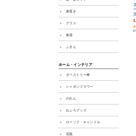
ま
ー
文
1
(
2