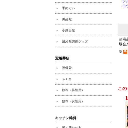
シ
ヨウ
※商
場合
※
この
1