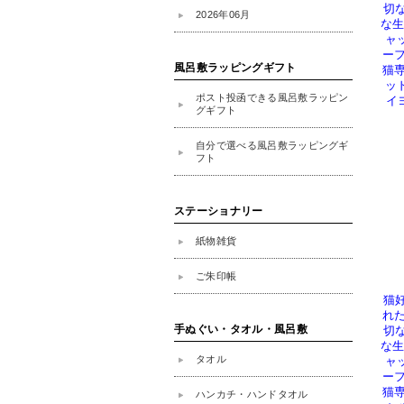
切
な生
ャ
ー
猫専
ッド
イヨ
猫
れ
切
な生
ャ
ー
猫専