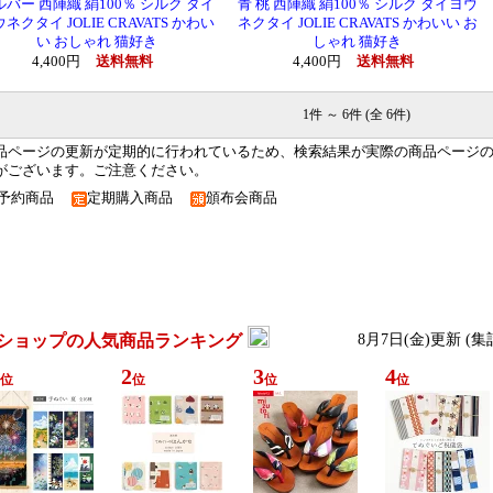
ルバー 西陣織 絹100％ シルク タイ
青 桃 西陣織 絹100％ シルク タイヨウ
ネクタイ JOLIE CRAVATS かわい
ネクタイ JOLIE CRAVATS かわいい お
い おしゃれ 猫好き
しゃれ 猫好き
4,400円
送料無料
4,400円
送料無料
1件 ～ 6件 (全 6件)
品ページの更新が定期的に行われているため、検索結果が実際の商品ページ
がございます。ご注意ください。
予約商品
定期購入商品
頒布会商品
ショップの人気商品ランキング
8月7日(金)更新 (
2
3
4
位
位
位
位