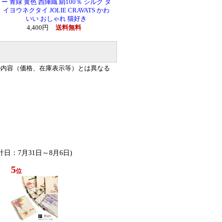
ー 青緑 黄色 西陣織 絹100％ シルク タ
イヨウネクタイ JOLIE CRAVATS かわ
いい おしゃれ 猫好き
4,400円
送料無料
の内容（価格、在庫表示等）とは異なる
集計日：7月31日～8月6日)
5
位