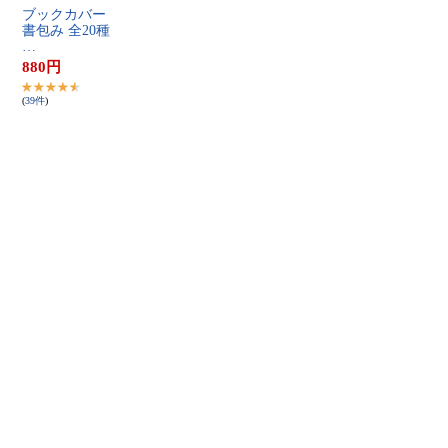
ブ​ッ​ク​カ​バ​ー​ ​
書​包​み​ ​全​2​0​種​ ​
…
880
円
(
39
件
)