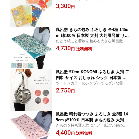
ムとのコラボレーションによって誕生した
3,300
柄 北欧 洋柄 おしゃれ かわいい パステ
円
「ひめむすび」ふろしき。 お部屋のインテ
ル ピンク オレンジ イエロー ネイビー
リアなどにもお使いいただけます。
青 赤 紺 牡丹 菊 花 フラワー 一升餅 一
生餅 子供 1歳 重箱 誕生日
風呂敷 きもの包み ふろしき 全4種 145c
m 綿100％ 日本製 大判 大判風呂敷 サイ
たとう紙ごと着物を包める大きな風呂敷。
ズ むす美 和柄 柄 おしゃれ 可愛い 着物
ほど良い厚みと上品なデザインはテーブル
4,730
包み たとう紙 大きめ 唐草 花柄 グレー
送料無料
円
クロスや目隠しなど、インテリアクロスと
水色 灰 セイジ 更紗 青緑 キナリ 大風呂
してもおすすめです
敷 綿風呂敷 たとう紙着物を包む 浴衣
着物持ち運び 成人式
風呂敷 97cm KONOMI ふろしき 大判 二
四巾 サイズ おしゃれ シック 日本製 綿1
ツートンカラーのシンプルでモダンな雰囲
00％ 一升餅 薄手 ふろしき ブランド 10
気の風呂敷です。 現代らしさを感じさせる
2,750
0cm 90cm ストライプ ドット ポルカド
円
デザインは洋室にも自然に溶け込み、イン
ット モノトーン ラッピング 包み 布 マ
テリアとしても一役買うこと間違いなし。
イバッグ エコバッグ インテリア テーブ
ルクロス バッグ ふろしきバッグ
風呂敷 晴れ着つつみ ふろしき 全2種 14
5cm 綿100％ 日本製 きもの包み 大判 大
きものを持ち運ぶ際にたとう紙ごと包める
判風呂敷 サイズ むす美 和柄 柄 おしゃ
大きな風呂敷。 145cmの大きいサイズで、
4,400
れ 可愛い 着物包み たとう紙 大きめ 花
送料無料
円
風呂敷以外にもテーブルクロスや目隠しに
柄 ピンク 大風呂敷 綿風呂敷 振袖 浴衣