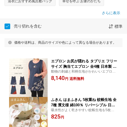
浴衣におすすめ風呂敷バッグ
幸せを呼ぶ お箸のかたち
さらに表示
売り切れを含む
標準
価格や送料は、商品のサイズや色によって異なる場合があります。
エプロン お尻が隠れる タブリエ フリー
サイズ 胸当てエプロン 全4種 日本製 和
動物の刺繍と和柄生地がかわいいエプロ
柄 透かし刺繍 おしゃれ ポケット付き
ン。ご自宅での料理中は使いはもちろん作
8,140
プレゼント ギフト 和布 猫 兎 梟 ねこ う
送料無料
円
業着してもおすすめです。
さぎ ふくろう 花 母の日 敬老の日 母 義
母 祖母 かわいい アクティヴ 耽美 割烹
制服 上っ張り 作業着
ふきん はまふきん 5枚重ね 蚊帳生地 全
7種 濱文様 綿100％ リバーシブル 日本
吸水性がよく乾きやすい蚊帳生地を5枚重ね
製 柄 モダン かわいい キッチンクロス
にし、濱文様の人気柄を両面に入れたふき
825
布巾 プレゼント ギフト 贈り物 プチギ
円
んです。 使えば使うほどふっくらと柔らか
フト 御挨拶 あいさつ 富士山 豆 まめ 花
くなじみます。
和柄 桜 レモン hamamonyo