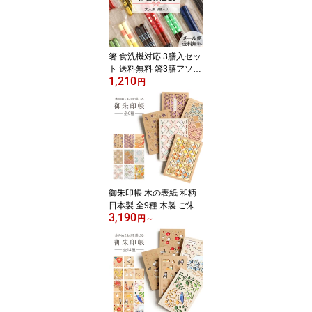
いどろ ビードロ お祝い
新築 結婚 引き出物 記念
日 Frap68
箸 食洗機対応 3膳入セッ
ト 送料無料 箸3膳アソー
1,210
トセット 日本製 セット
円
アソート 21cm 23cm 大
人用 箸セット おまかせ
メンズ レディース お得
買い回り 自宅用 業務用
普段使い おしゃれ 和 使
いやすい 持ちやすい ま
とめ買い 合わせ買い 買
い回り
御朱印帳 木の表紙 和柄
日本製 全9種 木製 ご朱印
3,190
帳 蛇腹式 CRU-CIAL ク
円
～
ルーシャル 花柄 麻の葉
青海波 千鳥 七宝 花菱 カ
ラフル かわいい おしゃ
れ モダン 大人 B6 御朱印
朱印帳 レーザー加工 透
かし彫り プレゼント