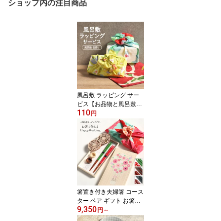
ショップ内の注目商品
風呂敷 ラッピング サー
ビス【お品物と風呂敷と
110
同時購入専用】 選べる
円
風呂敷 ギフト プレゼン
ト 贈り物
箸置き付き夫婦箸 コース
ター ペア ギフト お箸で
9,350
伝えるHappy Wedding
円
～
小風呂敷ラッピング 夫婦