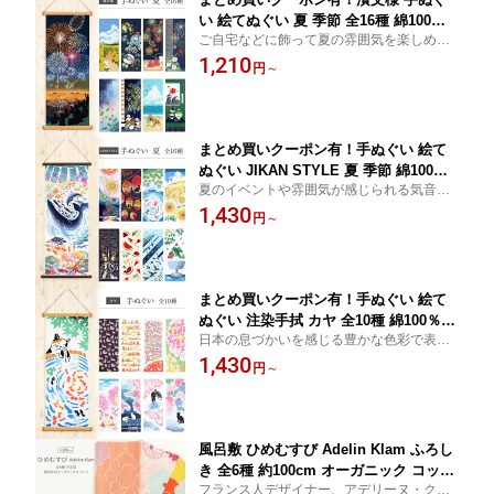
い 絵てぬぐい 夏 季節 全16種 綿100％
ご自宅などに飾って夏の雰囲気を楽しめる
日本製 絵手ぬぐい 和柄 金魚 朝顔 夏祭
濱文様の絵手ぬぐい。金魚や花火、朝顔な
1,210
り 花火 紫陽花 あじさい 雨 四季 柴犬 ひ
円
～
どの夏らしいモチーフはもちろん、豆柴や
まわり 向日葵 猫 ネコ 簾 蓮 麻の葉 かわ
パンダの可愛い動物と共に夏の季節を味わ
いい タペストリー 日本 壁掛け ハンカ
えます。
チ 捺染 インテリア プチギフト
まとめ買いクーポン有！手ぬぐい 絵て
ぬぐい JIKAN STYLE 夏 季節 綿100％
夏のイベントや雰囲気が感じられる気音間
日本製 kenema 注染 和柄 金魚 夏祭り
【JIKAN STYLE】の絵手ぬぐい。飾るのは
1,430
提灯 花火 猫 ねこ スイカ 蓮 七夕 ビール
円
～
もちろん、手ぬぐいとして日常使いにも。
クジラ ペンギン 団扇 蛍 海 景色 向日葵
タペストリー 壁掛け 夏柄 プチギフト
包み 風景 おしゃれ 6月 7月 8月
まとめ買いクーポン有！手ぬぐい 絵て
ぬぐい 注染手拭 カヤ 全10種 綿100％
日本の息づかいを感じる豊かな色彩で表現
日本製 季節 春 夏 秋 冬 和柄 タペストリ
されたカヤの手ぬぐいです。 季節の花々や
1,430
ー ハンカチ 手拭 インテリア 剣道 プチ
円
～
情景、縁起物をインテリアに取り入れてお
ギフト プレゼント てぬぐい 壁掛け 日
楽しみいただけます。
本 japan 土産 桜 紫陽花 蓮 金魚 猫 縁起
フクロウ 富士山
風呂敷 ひめむすび Adelin Klam ふろし
き 全6種 約100cm オーガニック コット
フランス人デザイナー、アデリーヌ・クラ
ン 綿100％ 日本製 大判 サイズ むす美