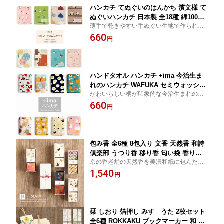
ハンカチ てぬぐいのはんかち 濱文様 て
ぬぐいハンカチ 日本製 全18種 綿100％
薄手で乾きやすい手ぬぐい生地で作られた
ハーフサイズ 約34cm×43cm ハンカチ
濱文様のハンカチです。自分用だけでな
660
タオル 手ぬぐい 手拭 ギフト プレゼン
円
く、ちょっとしたプレゼントやお配りなど
ト プチギフト 贈り物 引っ越し 退職 挨
にも。
拶 お配り お祝い ラッピン HAMAMONY
O かさばらない コンパクト 薄手
ハンドタオル ハンカチ +ima 今治生ま
れのハンカチ WAFUKA セミウォッシュ
かわいらしい柄が印象的な今治生まれのタ
タオルハンカチ 日本製 全16種 綿100％
オルハンカチ。 自分用だけでなく、ちょっ
660
オーガニックコットン 約24cm ガーゼ
円
としたプレゼントやお配りなどにも。
パイル タオル ハンカチタオル ガーゼハ
ンカチ ギフト プレゼント プチギフト
贈り物 引っ越し 退職 挨拶 お配り お祝
い
包み香 全6種 8包入り 文香 天然香 和詩
倶楽部 うつり香 移り香 匂い袋 香り袋
京の香老舗の天然香を美濃和紙に包んだ、
香袋 和紙 和 和柄 おしゃれ 可愛い 大人
包み香です。 可愛らしい包み紙と、上品で
1,540
お香 七宝椿 橘蔓 黒ねこ 花蔓 彩り文様
円
落ち着いた香りで日常をより楽しく。
成鈴 上品
栞 しおり 箔押し みすゞうた 2枚セット
全6種 ROKKAKU ブックマーカー 和 和