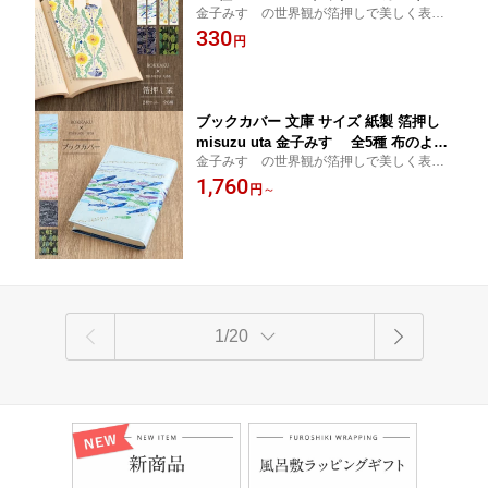
金子みすゞの世界観が箔押しで美しく表現
柄 ブックマーク おしゃれ かわいい 可
された栞2枚セット。 読書の時間がより楽
330
愛い 大人 紙 雑貨 文庫本 本 日本 雑貨
円
しくなる一品は、自分用にもちょっとした
文具 文房具 読書 本好き ギフト プチギ
プレゼントにも。
フト プレゼント セット misuzu uta
ブックカバー 文庫 サイズ 紙製 箔押し
misuzu uta 金子みすゞ 全5種 布のよう
金子みすゞの世界観が箔押しで美しく表現
な質感 約3cm厚さまで対応 A6 日本製 P
されたブックカバー。文庫本用サイズ。読
1,760
APTIC ROKKAKU おしゃれ 可愛い ブル
円
～
書の時間がより楽しくなる一品は、自分用
ー グリーン ピンク パープル ネイビー
にもちょっとしたプレゼントにもおすすめ
魚 鳥 小鳥 金平糖 クジラ
です。
1/20