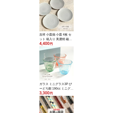
箸とペアコースター3種×
小風呂敷4種から選べま
す 結婚祝い ギフトセッ
ト 箸 箸置き付き 兵左衛
門 木のコースター 日本
製 捨てないラッピング
桐箱入り プレゼント お
吉祥 小皿揃 小皿 4枚 セ
しゃれ
ット 箱入り 美濃焼 磁器
4,400
日本製 電子レンジ 食洗
円
機 対応 豆皿 ミニプレー
ト 醤油皿 香の物 薬味 塩
砂糖 菓子 焼き物 モダン
おしゃれ かわいい ティ
ータイム お茶会 贈り物
ギフト プレゼント 箱入
り 有限会社山勝美濃陶苑
【Frap50】
ガラス ミニグラス3P び
ーどろ館 190cc ミニグラ
3,300
ス セット グラス 水色 緑
円
オレンジ 父の日 母の日
敬老 誕生日 ギフト 贈り
物 プレゼント かわいい
おしゃれ 上品 コップ び