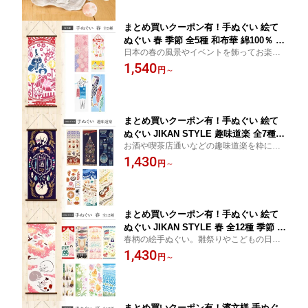
まとめ買いクーポン有！手ぬぐい 絵て
ぬぐい 春 季節 全5種 和布華 綿100％ 日
日本の春の風景やイベントを飾ってお楽し
本製 注染
みいただける手ぬぐいです。ひなまつりや
1,540
円
～
こどもの日など、節句のお祝いにも。ご自
宅で楽しむ季節の行事がさらに賑やかに。
まとめ買いクーポン有！手ぬぐい 絵て
ぬぐい JIKAN STYLE 趣味道楽 全7種
お酒や喫茶店通いなどの趣味道楽を粋に描
綿100％ 日本製 和柄 タペストリー ハン
いた気音間【JIKAN STYLE】の絵手ぬぐい
1,430
カチ 手拭 注染 壁飾り インテリア プチ
円
～
ギフト プレゼント てぬぐい 壁掛け ken
ema 猫 ねこ ネコ 酒屋 酒 喫茶店 切子
ガラス 店 キャンプ パン 楽器 敬老
まとめ買いクーポン有！手ぬぐい 絵て
ぬぐい JIKAN STYLE 春 全12種 季節 綿
春柄の絵手ぬぐい。雛祭りやこどもの日な
100％ 日本製 kenema
どの季節の行事に添えて華やかに。お雛様
1,430
円
～
や兜飾りなど日本らしいモチーフに、ネモ
フィラやイースター、ユニークな筍や魚柄
もおすすめです。
まとめ買いクーポン有！濱文様 手ぬぐ