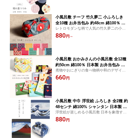
もお使いいただけます。
着物持ち運び 成人式 大きい風呂敷 和雑
貨
小風呂敷 チーフ 竹久夢二 小ふろしき
全10種 お弁当包み 約48cm 綿100％ 日
レトロモダンな柄で人気の竹久夢二の小風
本製 むす美 ランチョンマット ランチク
呂敷。 お弁当包みやランチョンマットなど
880
ロス 大人 かわいい 50cm 和柄 柄 モダ
円
～
にもお使いいただけます。
ン おしゃれ レトロ モダン 椿 猫 梅 夢二
小風呂敷 おかみさんの小風呂敷 全12種
約50cm 綿100％ 日本製 お弁当包み ラ
煮物やおにぎりの食べ物柄や和のデザイン
ンチョンマット ランチクロス 大人 かわ
をモチーフにした小風呂敷。 約50cmの使
660
いい おしゃれ 給食布巾 給食 ハンカチ
円
いやすいサイズです。入園・入学準備、ラ
小さい サイズ 小ふろしき ラッピング
ンチクロスやお弁当包みに。
女の子 男の子 男 ごはん おにぎり ねこ
猫 ネコ 食べ物柄 和柄
小風呂敷 中巾 浮世絵 ふろしき 全2種 約
48センチ 綿100% シャンタン 日本製 和
浮世絵が楽しめる小風呂敷 日本を象徴する
柄 ラッピング お土産 外国へのお土産
浮世絵は、風呂敷としてだけでなくタペス
880
海外 外国 日本土産 葛飾北斎 神奈川沖
円
トリーなどインテリアとしてもお使いいた
浪裏 赤富士 凱風快晴 富士山 冨嶽三十
だけます
六景 お弁当包み タペストリー インテリ
ア 壁掛け 目隠し