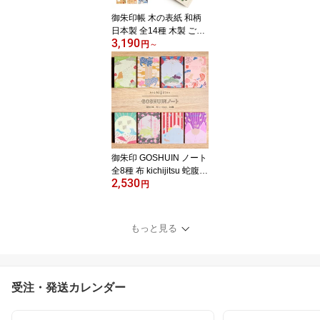
御朱印帳 木の表紙 和柄
日本製 全14種 木製 ご朱
3,190
印帳 蛇腹式 CRU-CIAL
円
～
クルーシャル 猫 ネコ 椿
狐 うさぎ 鶴 鞠 青い鳥 柴
犬 文鳥 富士山 梅 カラフ
ル かわいい おしゃれ モ
ダン 大人 B6 御朱印 朱印
帳 レーザー加工 透かし
彫り プレゼント
御朱印 GOSHUIN ノート
全8種 布 kichijitsu 蛇腹式
2,530
御朱印帳 おしゃれ ポリ
円
エステル 和 モダン カラ
フル かわいい おめでた
い ご朱印 猫 ねこ ネコ 千
もっと見る
鳥 アルバム 芳名帳 スク
ラップブック キチジツ
きちじつ 人気 めでたい
寺 神社 和柄 御朱印巡り
受注・発送カレンダー
【メール便配送可能】