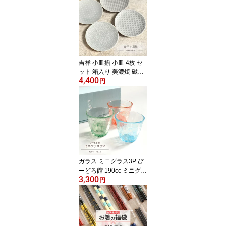
小風呂敷4種から選べま
す 結婚祝い ギフトセッ
ト 箸 箸置き付き 兵左衛
門 木のコースター 日本
製 捨てないラッピング
桐箱入り プレゼント お
吉祥 小皿揃 小皿 4枚 セ
しゃれ
ット 箱入り 美濃焼 磁器
4,400
日本製 電子レンジ 食洗
円
機 対応 豆皿 ミニプレー
ト 醤油皿 香の物 薬味 塩
砂糖 菓子 焼き物 モダン
おしゃれ かわいい ティ
ータイム お茶会 贈り物
ギフト プレゼント 箱入
り 有限会社山勝美濃陶苑
【Frap50】
ガラス ミニグラス3P び
ーどろ館 190cc ミニグラ
3,300
ス セット グラス 水色 緑
円
オレンジ 父の日 母の日
敬老 誕生日 ギフト 贈り
物 プレゼント かわいい
おしゃれ 上品 コップ び
いどろ ビードロ お祝い