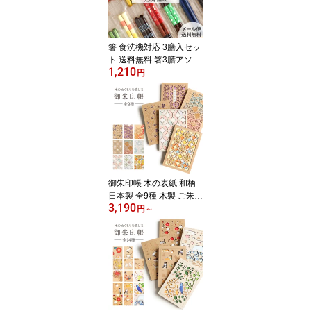
新築 結婚 引き出物 記念
日 Frap68
箸 食洗機対応 3膳入セッ
ト 送料無料 箸3膳アソー
1,210
トセット 日本製 セット
円
アソート 21cm 23cm 大
人用 箸セット おまかせ
メンズ レディース お得
買い回り 自宅用 業務用
普段使い おしゃれ 和 使
いやすい 持ちやすい ま
とめ買い 合わせ買い 買
い回り
御朱印帳 木の表紙 和柄
日本製 全9種 木製 ご朱印
3,190
帳 蛇腹式 CRU-CIAL ク
円
～
ルーシャル 花柄 麻の葉
青海波 千鳥 七宝 花菱 カ
ラフル かわいい おしゃ
れ モダン 大人 B6 御朱印
朱印帳 レーザー加工 透
かし彫り プレゼント