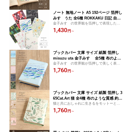
フト プレゼント セット misuzu uta
ノート 無地ノート A5 192ページ 箔押し
みすゞうた 全6種 ROKKAKU 日記 自由
金子みすゞの世界観を箔押しで表現した無
帳 スクラップ 罫線なし おしゃれ かわ
地のA5ノートです。 スクラップブックやカ
1,430
いい 可愛い 大人 紙 雑貨 フタバ 金彩 箔
円
～
バンにいれてノート代わりに持ち歩いた
華やか 豪華 和柄 お祝い 日本製 金色 ゴ
り、使うのが楽しみになる特別な一品で
ールド 文具 メモ 普段使い プレゼント
す。
キラキラ misuzu uta
ブックカバー 文庫 サイズ 紙製 箔押し
misuzu uta 金子みすゞ 全5種 布のよう
金子みすゞの世界観が箔押しで美しく表現
な質感 約3cm厚さまで対応 A6 日本製 P
されたブックカバー。文庫本用サイズ。読
1,760
APTIC ROKKAKU おしゃれ 可愛い ブル
円
～
書の時間がより楽しくなる一品は、自分用
ー グリーン ピンク パープル ネイビー
にもちょっとしたプレゼントにもおすすめ
魚 鳥 小鳥 金平糖 クジラ
です。
ブックカバー 文庫 サイズ 紙製 箔押し 3
65Cat.Art 猫 全4種 布のような質感 約3c
猫と共におしゃれに生きるをモットーとし
m厚さまで対応 A6 日本製 PAPTIC ROK
た365Cat.Artと箔押しペーパーブランドRO
1,760
KAKU おしゃれ 可愛い 猫好き 読書 プ
円
～
KKAKUのコラボレーションで生まれたブッ
レゼント 贈り物 母の日 父の日 敬老の
クカバーです。猫好きな方へおすすめで
日 誕生日
す。