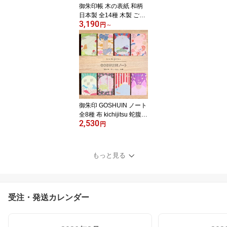
御朱印帳 木の表紙 和柄
日本製 全14種 木製 ご朱
3,190
印帳 蛇腹式 CRU-CIAL
円
～
クルーシャル 猫 ネコ 椿
狐 うさぎ 鶴 鞠 青い鳥 柴
犬 文鳥 富士山 梅 カラフ
ル かわいい おしゃれ モ
ダン 大人 B6 御朱印 朱印
帳 レーザー加工 透かし
彫り プレゼント
御朱印 GOSHUIN ノート
全8種 布 kichijitsu 蛇腹式
2,530
御朱印帳 おしゃれ ポリ
円
エステル 和 モダン カラ
フル かわいい おめでた
い ご朱印 猫 ねこ ネコ 千
もっと見る
鳥 アルバム 芳名帳 スク
ラップブック キチジツ
きちじつ 人気 めでたい
寺 神社 和柄 御朱印巡り
受注・発送カレンダー
【メール便配送可能】