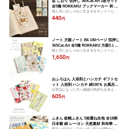
栞 しおり 箔押し 365Cat.Art 2枚セット
全5種 ROKKAKU ブックマーカー 和 ブ
猫と共におしゃれに生きるをモットーとし
ックマーク おしゃれ かわいい 可愛い
た365Cat.Artと箔押しペーパーブランドRO
440
大人 紙 雑貨 文庫本 本 日本 雑貨 文具
円
KKAKUのコラボレーションで生まれた栞で
文房具 読書 本好き ギフト プチギフト
す。猫好きな方へおすすめです。
プレゼント セット 猫 猫好き しずわら
ひなた
ノート 方眼ノート B6 140ページ 箔押し
365Cat.Art 全5種 ROKKAKU 方眼5ミリ
猫と共におしゃれに生きるをモットーとし
日記 自由帳 スクラップ 罫線 おしゃれ
た365Cat.Artと箔押しペーパーブランドRO
1,650
かわいい 可愛い 大人 紙 雑貨 箔 華やか
円
KKAKUのコラボレーションで生まれたリン
豪華 和柄 お祝い 日本製 金色 ゴールド
グノートです。猫好きな方へおすすめで
文具 メモ プレゼント キラキラ 猫 猫好
す。
き プレゼント 贈り物
おふろはん 入浴剤とハンカチ ギフトセ
ット 入浴剤 ハンカチ 綿100％ お風呂好
お世話になった方へ感謝の気持ちを添えて
き プレゼント ギフト 贈り物 プチギフ
贈る入浴剤とハンカチのセットです。さま
605
ト 普段使い セット 入浴剤セット バス
円
ざまなシーンで渡しやすいプチギフトで
用品 お風呂 おふろ おふろ用品 かわい
す。
い 水引き 結婚式 退職 引っ越し
ふきん 蚊帳ふきん 5枚重ね生地 全18柄
日本製 綿 レーヨン 天然素材 和布華 柄
明るいデザインでキッチン回りが華やぐ、