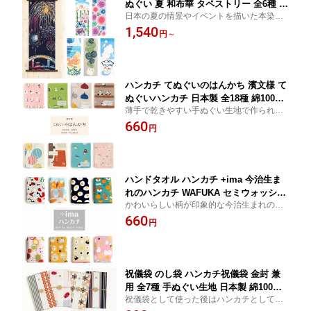
ぬぐい 夏 和布華 タペストリー 全6種 和
日本の夏の情景やイベントを描いた本染め
布華 綿100％ 日本製 ハンカチ 手拭 壁掛
手ぬぐい。伊勢型紙を使用しています。 飾
1,540
け 本染 インテリア プチギフト 包み て
円
～
って眺めれば家にいながら夏気分。お好き
ぬぐい 季節 夏柄 台ふき 金魚 金魚鉢 風
な柄に出会えますように。
鈴 花火 打上花火 向日葵 紫陽花 朝顔 蚊
取り線香 蚊取りブタ スズメ
ハンカチ てぬぐいのはんかち 濱文様 て
ぬぐいハンカチ 日本製 全18種 綿100％
薄手で乾きやすい手ぬぐい生地で作られた
ハーフサイズ 約34cm×43cm ハンカチ
濱文様のハンカチです。自分用だけでな
660
タオル 手ぬぐい 手拭 ギフト プレゼン
円
く、ちょっとしたプレゼントやお配りなど
ト プチギフト 贈り物 引っ越し 退職 挨
にも。
拶 お配り お祝い ラッピン HAMAMONY
O かさばらない コンパクト 薄手
ハンドタオル ハンカチ +ima 今治生ま
れのハンカチ WAFUKA セミウォッシュ
かわいらしい柄が印象的な今治生まれのタ
タオルハンカチ 日本製 全16種 綿100％
オルハンカチ。 自分用だけでなく、ちょっ
660
オーガニックコットン 約24cm ガーゼ
円
としたプレゼントやお配りなどにも。
パイル タオル ハンカチタオル ガーゼハ
ンカチ ギフト プレゼント プチギフト
贈り物 引っ越し 退職 挨拶 お配り お祝
い
祝儀袋 のし袋 ハンカチ祝儀袋 金封 兼
用 全7種 手ぬぐい生地 日本製 綿100％
祝儀袋として使った後はハンカチとして使
濱文様 てぬぐいはんかち かわいい 結婚
えるおしゃれで温もりのあるお品です。人