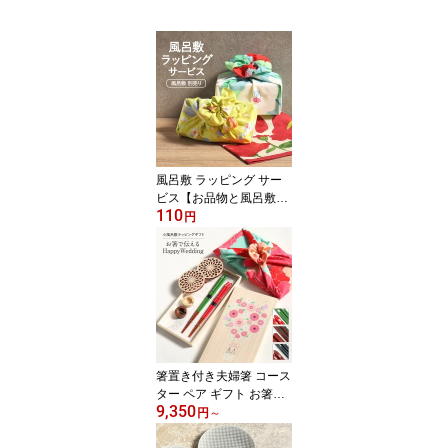
風呂敷 ラッピング サー
ビス【お品物と風呂敷と
110
同時購入専用】 選べる
円
風呂敷 ギフト プレゼン
ト 贈り物
箸置き付き夫婦箸 コース
ター ペア ギフト お箸で
9,350
伝えるHappy Wedding
円
～
小風呂敷ラッピング 夫婦
箸とペアコースター3種×