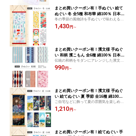
まとめ買いクーポン有！手ぬぐい 絵て
ぬぐい 冬 全5種 和布華 綿100％ 日本製
冬の季節の風物詩を手ぬぐいで味わえる和
注染
布華の絵てぬぐい。飾れば家の中にいても
1,430
円
～
季節感を楽しめます。インテリアに、タオ
ル替わりの普段使いに、様々な用途でお使
いいただけます。
まとめ買いクーポン有！濱文様 手ぬぐ
い 和柄 濱こもん 全6種 綿100％ 日本製
伝統の和柄をモダンにアレンジした濱文様
総柄 小紋柄 モダン ハンカチ 手拭 てぬ
の手ぬぐい
990
ぐい 捺染 インテリア プチギフト プレ
円
～
ゼント 壁掛け 台ふき 日本 古典 かわい
い おしゃれ コットン 花 縞 七宝 麻の葉
青海波 波 ストライプ 花菱
まとめ買いクーポン有！濱文様 手ぬぐ
い 絵てぬぐい 夏 季節 全16種 綿100％
ご自宅などに飾って夏の雰囲気を楽しめる
日本製 絵手ぬぐい 和柄 金魚 朝顔 夏祭
濱文様の絵手ぬぐい。金魚や花火、朝顔な
1,210
り 花火 紫陽花 あじさい 雨 四季 柴犬 ひ
円
～
どの夏らしいモチーフはもちろん、豆柴や
まわり 向日葵 猫 ネコ 簾 蓮 麻の葉 かわ
パンダの可愛い動物と共に夏の季節を味わ
いい タペストリー 日本 壁掛け ハンカ
えます。
チ 捺染 インテリア プチギフト
まとめ買いクーポン有！絵てぬぐい 手