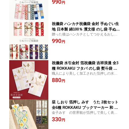
990
結婚祝い 出産祝い 入学 卒業 小学校 中
円
とかぶらない祝儀袋をお探しの方に。
学 高校 大学 開店 和柄 布 再利用 おしゃ
れ ユニーク レディース メンズ 赤ちゃ
ん 華やか 御祝儀袋 結婚式
祝儀袋 ハンカチ祝儀袋 金封 手ぬぐい生
地 日本製 綿100％ 濱文様 のし袋 手ぬぐ
贈った後はハンカチとしてつかえるおしゃ
い ハンカチ かわいい 結婚 祝い 結婚式
れなご祝儀袋。 人とかぶらないご祝儀袋を
990
祝 寿 おめでとう 水引 和柄 布 再利用 エ
円
お探しの方へ。
コ 捨てない おしゃれ ナチュラル レデ
ィース メンズ 布 可愛い 縁起 和柄 華や
か 結び切り おめでたい
祝儀袋 水引金封 箔祝儀袋 吉祥浪漫 全3
種 ROKKAKU フタバ のし袋 熨斗袋 封
職人により美しく加工された箔押しの水引
筒 金彩 箔 華やか 豪華 結婚 快気祝い 和
金封。 吉祥の象徴である縁起の良いモチー
880
紙 吉祥文様 エンボス加工 縁起柄 鶴 亀
円
フを、印刷では表現できない凹凸や風合い
鯛 吉祥 吉兆文様 おしゃれ おめでたい
とともにお楽しみいただけます。
お祝い お年玉 お小遣い 日本製 金色 ゴ
ールド キラキラ 特別 高級
栞 しおり 箔押し みすゞうた 2枚セット
全6種 ROKKAKU ブックマーカー 和 和
金子みすゞの世界観が箔押しで美しく表現
柄 ブックマーク おしゃれ かわいい 可
された栞2枚セット。 読書の時間がより楽
330
愛い 大人 紙 雑貨 文庫本 本 日本 雑貨
円
しくなる一品は、自分用にもちょっとした
文具 文房具 読書 本好き ギフト プチギ
プレゼントにも。