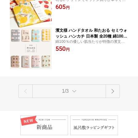
和柄 北欧 キッチンクロス 布巾 かやふ
吸水性に優れた蚊帳ふきんです。 天然由来
605
きん 蚊帳生地 プレゼント ギフト 贈り
円
の綿とレーヨンで肌触りも優しいため赤ち
物 プチギフト KAYA no Fukin かやのふ
ゃんの肌ふきにも適しています。
きん 御挨拶 あいさつ 和布華 花柄 フル
ーツ ミモザ 金木犀 トマト おにぎり
濱文様 ハンドタオル 和たおる セミウォ
ッシュ ハンカチ 日本製 全20種 綿100％
綿100％の優しい肌当たりが特徴の濱文様
約25cm タオルハンカチ ガーゼ パイル
の和タオルです。 自分用はもちろんちょっ
550
タオル ガーゼハンカチ インコ 文鳥 シ
円
としたプレゼントやお配りなどにもピッタ
マエナガ ハリネズミ パンダ ハムスター
リです。
レモン ハリネズミ ねこ うさぎ カヌレ
プレゼント プチギフト 贈り物
1/3