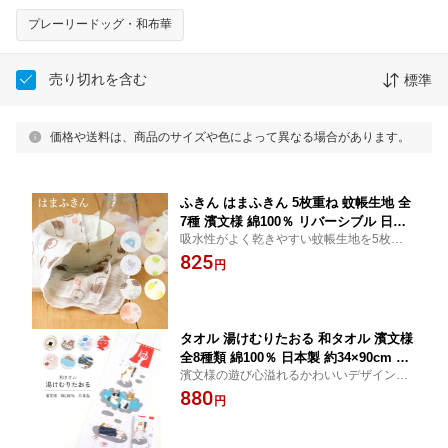
プレーリードッグ・和布華
売り切れを含む
標準
価格や送料は、商品のサイズや色によって異なる場合があります。
ふきん はまふきん 5枚重ね 蚊帳生地 全
7種 濱文様 綿100％ リバーシブル 日本
吸水性がよく乾きやすい蚊帳生地を5枚重ね
製 柄 モダン かわいい キッチンクロス
にし、濱文様の人気柄を両面に入れたふき
825
布巾 プレゼント ギフト 贈り物 プチギ
円
んです。 使えば使うほどふっくらと柔らか
フト 御挨拶 あいさつ 富士山 豆 まめ 花
くなじみます。
和柄 桜 レモン hamamonyo
タオル 湯けむりたおる 和タオル 濱文様
全8種類 綿100％ 日本製 約34×90cm フ
濱文様の遊び心溢れるかわいいデザインの
ェイスタオル 吸水 温泉 銭湯 お風呂 サ
湯けむりたおる。 薄手の生地は乾きやす
880
ウナ スポーツ 母の日 父の日 ギフト 誕
円
く、吸水性にも優れているので銭湯やサウ
生日 実用的 日用品 贈り物 退職 定年 敬
ナのお供におすすめです。
老会 記念品 敬老