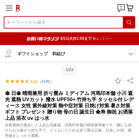
8/11(火)01:59まで
要エントリー
ギフトショップ 和結び
1/23
（
15
件）
4.93
傘 日傘 晴雨兼用 折り畳み ミディアム 河馬印本舗 小川 遮
光 遮熱 UVカット 撥水 UPF50+ 竹持ち手 タッセル付 レデ
ィース 女性 紫外線対策 熱中症対策 日焼け対策 暑さ対策
ギフト プレゼント 贈り物 母の日 誕生日 傘寿 御祝 お洒落
上品 浴衣 uv はっ水
自然素材の風合いと上品な高級感、河馬印本舗の晴雨兼用傘です。腕にも掛
けられる曲がり持ち手で、スリムにたためる折り畳み日傘。日差しや熱、紫
外線をしっかり遮断。