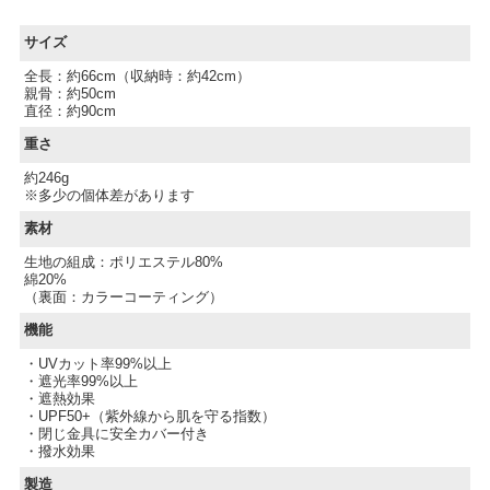
サイズ
全長：約66cm（収納時：約42cm）
親骨：約50cm
直径：約90cm
重さ
約246g
※多少の個体差があります
素材
生地の組成：ポリエステル80%
綿20%
（裏面：カラーコーティング）
機能
・UVカット率99%以上
・遮光率99%以上
・遮熱効果
・UPF50+（紫外線から肌を守る指数）
・閉じ金具に安全カバー付き
・撥水効果
製造