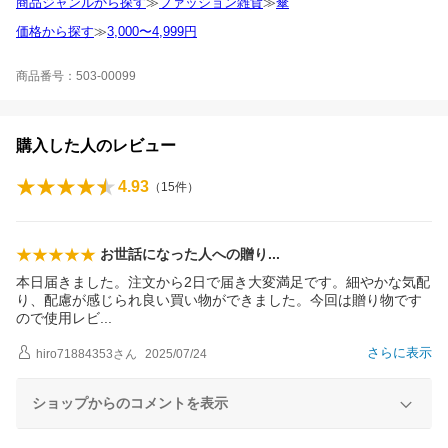
商品ジャンルから探す
≫
ファッション雑貨
≫
傘
価格から探す
≫
3,000〜4,999円
商品番号：503-00099
購入した人のレビュー
4.93
（
15
件）
お世話になった人への贈
り
本日届きました。注文から2日で届き大変満足です。細やかな気配
り、配慮が感じられ良い買い物ができました。今回は贈り物です
ので使用レ
ビ
さらに表示
hiro71884353
さん
2025/07/24
ショップからのコメントを表示