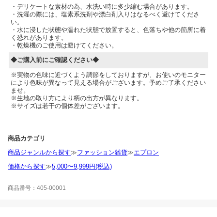
・デリケートな素材の為、水洗い時に多少縮む場合があります。
・洗濯の際には、塩素系洗剤や漂白剤入りはなるべく避けてくださ
い。
・水に浸した状態や濡れた状態で放置すると、色落ちや他の箇所に着
く恐れがあります。
・乾燥機のご使用は避けてください。
◆ご購入前にご確認ください◆
※実物の色味に近づくよう調節をしておりますが、お使いのモニター
により色味が異なって見える場合がございます。予めご了承ください
ませ。
※生地の取り方により柄の出方が異なります。
※サイズは若干の個体差がございます。
商品カテゴリ
商品ジャンルから探す
≫
ファッション雑貨
≫
エプロン
価格から探す
≫
5,000〜9,999円(税込)
商品番号：405-00001