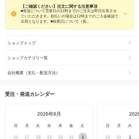
【ご確認ください】注文に関する注意事項
■発送について営業日の12時までのご注文は即日出荷させ
ていただきます。前払いの場合は12時までのご入金確認で
出荷となります。■休業日について（
長
ショップトップ
ショップカテゴリ一覧
会社概要（支払・配送方法）
受注・発送カレンダー
2026年8月
20
日
月
火
水
木
金
土
日
月
火
26
27
28
29
30
31
1
30
31
1