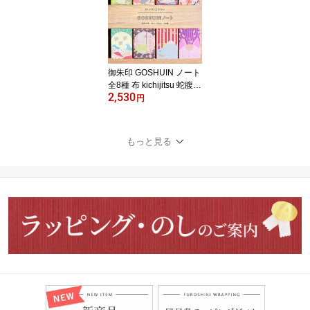
ル かわいい おしゃれ モ
ダン 大人 B6 御朱印 朱印
帳 レーザー加工 透かし
彫り プレゼント
御朱印 GOSHUIN ノート
全8種 布 kichijitsu 蛇腹式
2,530
御朱印帳 おしゃれ ポリ
円
エステル 和 モダン カラ
フル かわいい おめでた
い ご朱印 猫 ねこ ネコ 千
もっと見る
鳥 アルバム 芳名帳 スク
ラップブック キチジツ
きちじつ 人気 めでたい
寺 神社 和柄 御朱印巡り
【メール便配送可能】