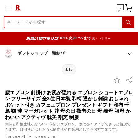
8/11(火)01:59まで
要エントリー
ギフトショップ 和結び
1/18
腰エプロン 前掛け お尻が隠れる エプロン ショートエプロ
ン フリーサイズ 全3種 日本製 和柄 透かし刺繍 おしゃれ
ポケット付き カフェエプロン プレゼント ギフト 和布 千
鳥 鞠 毬 マーガレット 花 母の日 敬老の日 母 義母 祖母 か
わいい アクティヴ 耽美 割烹 制服
刺繍と和柄生地がかわいい前掛けエプロン。腰に巻くタイプでさっと着脱で
きます。自宅使いはもちろん飲食店や作業用としてもおすすめです。