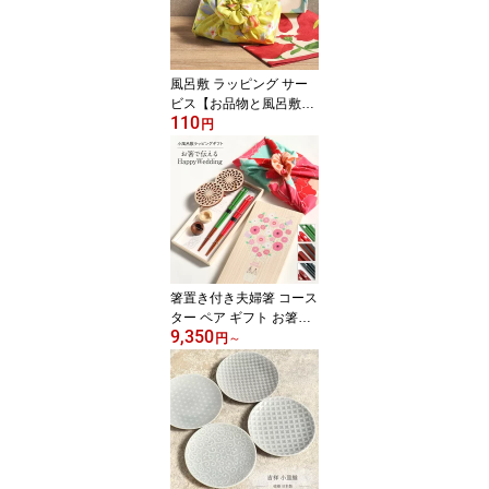
風呂敷 ラッピング サー
ビス【お品物と風呂敷と
110
同時購入専用】 選べる
円
風呂敷 ギフト プレゼン
ト 贈り物
箸置き付き夫婦箸 コース
ター ペア ギフト お箸で
9,350
伝えるHappy Wedding
円
～
小風呂敷ラッピング 夫婦
箸とペアコースター3種×
小風呂敷4種から選べま
す 結婚祝い ギフトセッ
ト 箸 箸置き付き 兵左衛
門 木のコースター 日本
製 捨てないラッピング