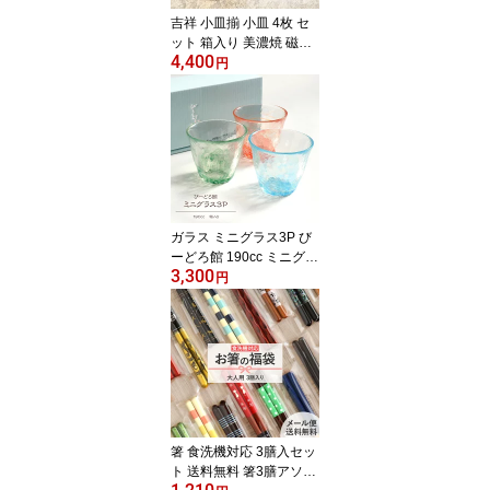
桐箱入り プレゼント お
吉祥 小皿揃 小皿 4枚 セ
しゃれ
ット 箱入り 美濃焼 磁器
4,400
日本製 電子レンジ 食洗
円
機 対応 豆皿 ミニプレー
ト 醤油皿 香の物 薬味 塩
砂糖 菓子 焼き物 モダン
おしゃれ かわいい ティ
ータイム お茶会 贈り物
ギフト プレゼント 箱入
り 有限会社山勝美濃陶苑
【Frap50】
ガラス ミニグラス3P び
ーどろ館 190cc ミニグラ
3,300
ス セット グラス 水色 緑
円
オレンジ 父の日 母の日
敬老 誕生日 ギフト 贈り
物 プレゼント かわいい
おしゃれ 上品 コップ び
いどろ ビードロ お祝い
新築 結婚 引き出物 記念
日 Frap68
箸 食洗機対応 3膳入セッ
ト 送料無料 箸3膳アソー