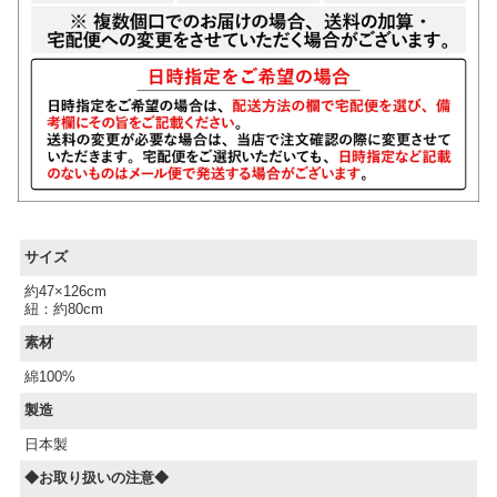
サイズ
約47×126cm
紐：約80cm
素材
綿100%
製造
日本製
◆お取り扱いの注意◆