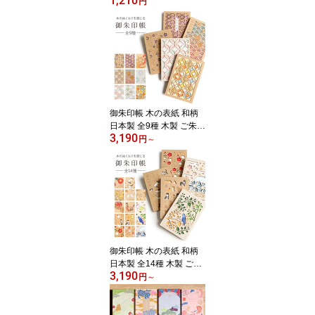
1,210
トセット 日本製 セット
円
アソート 21cm 23cm 大
人用 箸セット おまかせ
メンズ レディース お得
買い回り 自宅用 業務用
普段使い おしゃれ 和 使
いやすい 持ちやすい ま
とめ買い 合わせ買い 買
い回り
御朱印帳 木の表紙 和柄
日本製 全9種 木製 ご朱印
3,190
帳 蛇腹式 CRU-CIAL ク
円
～
ルーシャル 花柄 麻の葉
青海波 千鳥 七宝 花菱 カ
ラフル かわいい おしゃ
れ モダン 大人 B6 御朱印
朱印帳 レーザー加工 透
かし彫り プレゼント
御朱印帳 木の表紙 和柄
日本製 全14種 木製 ご朱
3,190
印帳 蛇腹式 CRU-CIAL
円
～
クルーシャル 猫 ネコ 椿
狐 うさぎ 鶴 鞠 青い鳥 柴
犬 文鳥 富士山 梅 カラフ