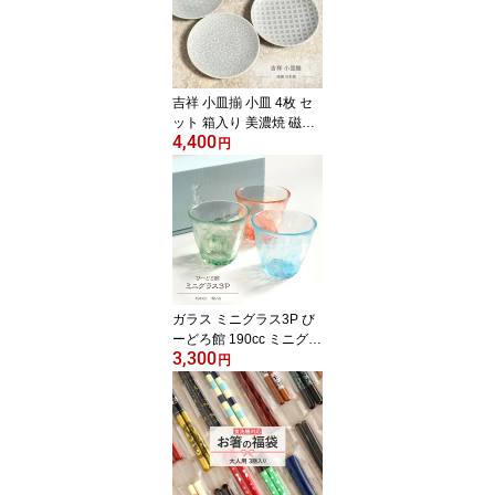
す 結婚祝い ギフトセッ
ト 箸 箸置き付き 兵左衛
門 木のコースター 日本
製 捨てないラッピング
桐箱入り プレゼント お
吉祥 小皿揃 小皿 4枚 セ
しゃれ
ット 箱入り 美濃焼 磁器
4,400
日本製 電子レンジ 食洗
円
機 対応 豆皿 ミニプレー
ト 醤油皿 香の物 薬味 塩
砂糖 菓子 焼き物 モダン
おしゃれ かわいい ティ
ータイム お茶会 贈り物
ギフト プレゼント 箱入
り 有限会社山勝美濃陶苑
【Frap50】
ガラス ミニグラス3P び
ーどろ館 190cc ミニグラ
3,300
ス セット グラス 水色 緑
円
オレンジ 父の日 母の日
敬老 誕生日 ギフト 贈り
物 プレゼント かわいい
おしゃれ 上品 コップ び
いどろ ビードロ お祝い
新築 結婚 引き出物 記念