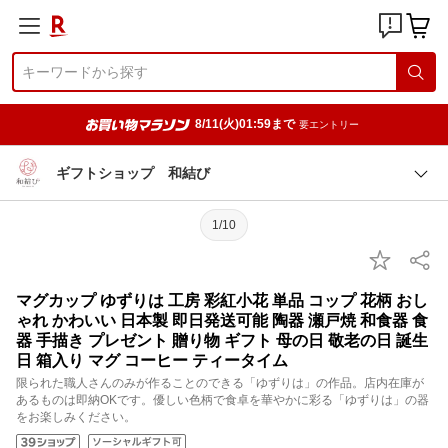
8/11(火)01:59まで
要エントリー
ギフトショップ 和結び
1/10
マグカップ ゆずりは 工房 彩紅小花 単品 コップ 花柄 おし
ゃれ かわいい 日本製 即日発送可能 陶器 瀬戸焼 和食器 食
器 手描き プレゼント 贈り物 ギフト 母の日 敬老の日 誕生
日 箱入り マグ コーヒー ティータイム
限られた職人さんのみが作ることのできる「ゆずりは」の作品。店内在庫が
あるものは即納OKです。優しい色柄で食卓を華やかに彩る「ゆずりは」の器
をお楽しみください。