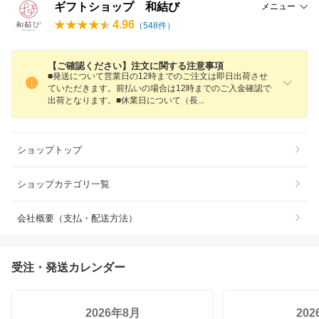
ギフトショップ 和結び
メニュー
4.96
（
548
件）
【ご確認ください】注文に関する注意事項
■発送について営業日の12時までのご注文は即日出荷させ
ていただきます。前払いの場合は12時までのご入金確認で
出荷となります。■休業日について（
長
ショップトップ
ショップカテゴリ一覧
会社概要（支払・配送方法）
受注・発送カレンダー
2026年8月
20