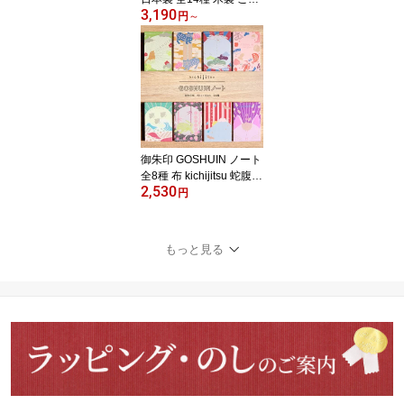
3,190
印帳 蛇腹式 CRU-CIAL
円
～
クルーシャル 猫 ネコ 椿
狐 うさぎ 鶴 鞠 青い鳥 柴
犬 文鳥 富士山 梅 カラフ
ル かわいい おしゃれ モ
ダン 大人 B6 御朱印 朱印
帳 レーザー加工 透かし
彫り プレゼント
御朱印 GOSHUIN ノート
全8種 布 kichijitsu 蛇腹式
2,530
御朱印帳 おしゃれ ポリ
円
エステル 和 モダン カラ
フル かわいい おめでた
い ご朱印 猫 ねこ ネコ 千
もっと見る
鳥 アルバム 芳名帳 スク
ラップブック キチジツ
きちじつ 人気 めでたい
寺 神社 和柄 御朱印巡り
【メール便配送可能】