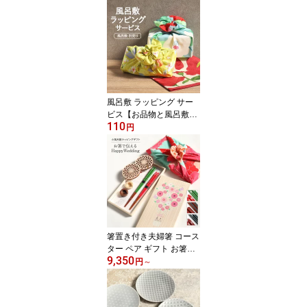
風呂敷 ラッピング サー
ビス【お品物と風呂敷と
110
同時購入専用】 選べる
円
風呂敷 ギフト プレゼン
ト 贈り物
箸置き付き夫婦箸 コース
ター ペア ギフト お箸で
9,350
伝えるHappy Wedding
円
～
小風呂敷ラッピング 夫婦
箸とペアコースター3種×
小風呂敷4種から選べま