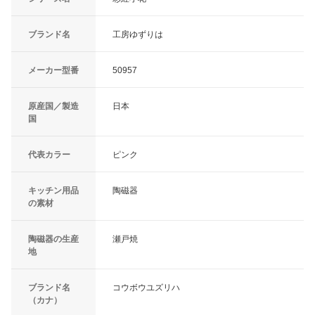
ブランド名
工房ゆずりは
メーカー型番
50957
原産国／製造
日本
国
代表カラー
ピンク
キッチン用品
陶磁器
の素材
陶磁器の生産
瀬戸焼
地
ブランド名
コウボウユズリハ
（カナ）