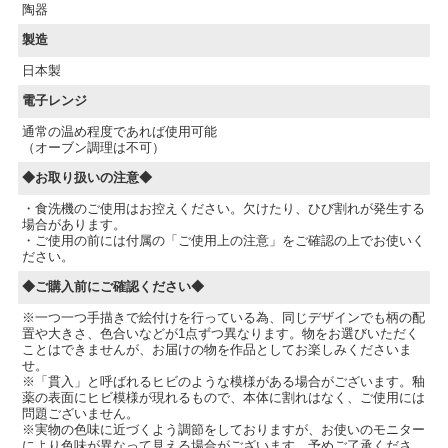
陶器
製造
日本製
電子レンジ
通常の温め程度であれば使用可能
（オーブン調理は不可）
◆お取り扱いの注意◆
・食洗機のご使用はお控えください。欠けたり、ひび割れが発生する
場合があります。
・ご使用の前には付属の「ご使用上の注意」をご確認の上でお使いく
ださい。
◆ご購入前にご確認ください◆
※一つ一つ手描きで絵付けを行っている為、同じデザインでも柄の配
置や大きさ、色合いなどが1点ずつ異なります。物をお選びいただく
ことはできませんが、お届けの物を作品としてお楽しみくださいま
せ。
※「貫入」と呼ばれるヒビのような模様がある場合がございます。釉
薬の表面にヒビ模様が現れるもので、本体に割れはなく、ご使用には
問題ございません。
※実物の色味に近づくよう調節をしておりますが、お使いのモニター
により色味が異なって見える場合がございます。予めご了承くださ