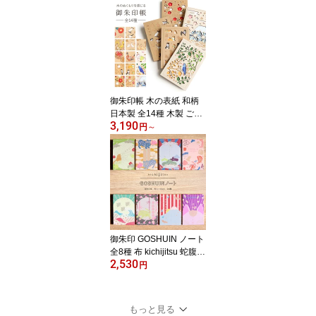
ルーシャル 花柄 麻の葉
青海波 千鳥 七宝 花菱 カ
ラフル かわいい おしゃ
れ モダン 大人 B6 御朱印
朱印帳 レーザー加工 透
かし彫り プレゼント
御朱印帳 木の表紙 和柄
日本製 全14種 木製 ご朱
3,190
印帳 蛇腹式 CRU-CIAL
円
～
クルーシャル 猫 ネコ 椿
狐 うさぎ 鶴 鞠 青い鳥 柴
犬 文鳥 富士山 梅 カラフ
ル かわいい おしゃれ モ
ダン 大人 B6 御朱印 朱印
帳 レーザー加工 透かし
彫り プレゼント
御朱印 GOSHUIN ノート
全8種 布 kichijitsu 蛇腹式
2,530
御朱印帳 おしゃれ ポリ
円
エステル 和 モダン カラ
フル かわいい おめでた
い ご朱印 猫 ねこ ネコ 千
もっと見る
鳥 アルバム 芳名帳 スク