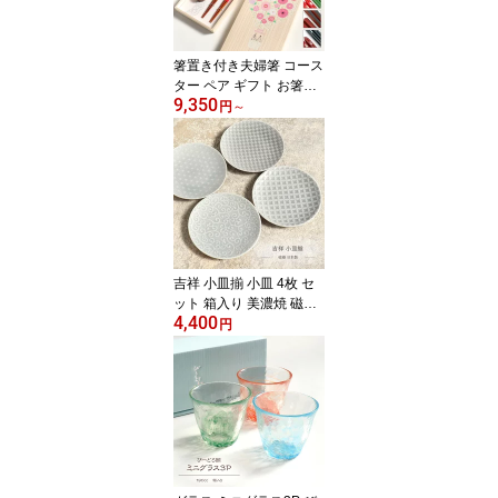
箸置き付き夫婦箸 コース
ター ペア ギフト お箸で
9,350
伝えるHappy Wedding
円
～
小風呂敷ラッピング 夫婦
箸とペアコースター3種×
小風呂敷4種から選べま
す 結婚祝い ギフトセッ
ト 箸 箸置き付き 兵左衛
門 木のコースター 日本
製 捨てないラッピング
桐箱入り プレゼント お
吉祥 小皿揃 小皿 4枚 セ
しゃれ
ット 箱入り 美濃焼 磁器
4,400
日本製 電子レンジ 食洗
円
機 対応 豆皿 ミニプレー
ト 醤油皿 香の物 薬味 塩
砂糖 菓子 焼き物 モダン
おしゃれ かわいい ティ
ータイム お茶会 贈り物
ギフト プレゼント 箱入
り 有限会社山勝美濃陶苑
【Frap50】