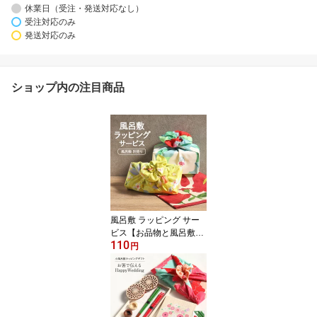
休業日（受注・発送対応なし）
受注対応のみ
発送対応のみ
ショップ内の注目商品
風呂敷 ラッピング サー
ビス【お品物と風呂敷と
110
同時購入専用】 選べる
円
風呂敷 ギフト プレゼン
ト 贈り物