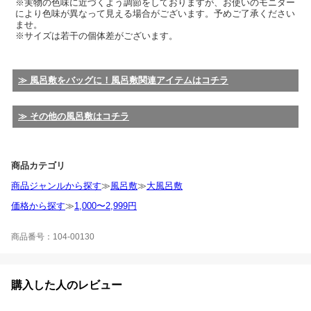
※実物の色味に近づくよう調節をしておりますが、お使いのモニター
により色味が異なって見える場合がございます。予めご了承ください
ませ。
※サイズは若干の個体差がございます。
≫ 風呂敷をバッグに！風呂敷関連アイテムはコチラ
≫ その他の風呂敷はコチラ
商品カテゴリ
商品ジャンルから探す
≫
風呂敷
≫
大風呂敷
価格から探す
≫
1,000〜2,999円
商品番号：104-00130
購入した人のレビュー