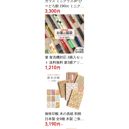
ガラス ミニグラス3P び
ーどろ館 190cc ミニグラ
3,300
ス セット グラス 水色 緑
円
オレンジ 父の日 母の日
敬老 誕生日 ギフト 贈り
物 プレゼント かわいい
おしゃれ 上品 コップ び
いどろ ビードロ お祝い
新築 結婚 引き出物 記念
日 Frap68
箸 食洗機対応 3膳入セッ
ト 送料無料 箸3膳アソー
1,210
トセット 日本製 セット
円
アソート 21cm 23cm 大
人用 箸セット おまかせ
メンズ レディース お得
買い回り 自宅用 業務用
普段使い おしゃれ 和 使
いやすい 持ちやすい ま
とめ買い 合わせ買い 買
い回り
御朱印帳 木の表紙 和柄
日本製 全9種 木製 ご朱印
3,190
帳 蛇腹式 CRU-CIAL ク
円
～