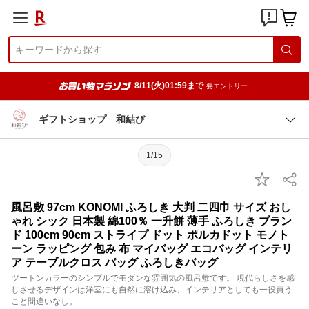
8/11(火)01:59まで
要エントリー
ギフトショップ 和結び
1/15
風呂敷 97cm KONOMI ふろしき 大判 二四巾 サイズ おし
ゃれ シック 日本製 綿100％ 一升餅 薄手 ふろしき ブラン
ド 100cm 90cm ストライプ ドット ポルカドット モノト
ーン ラッピング 包み 布 マイバッグ エコバッグ インテリ
ア テーブルクロス バッグ ふろしきバッグ
ツートンカラーのシンプルでモダンな雰囲気の風呂敷です。 現代らしさを感
じさせるデザインは洋室にも自然に溶け込み、インテリアとしても一役買う
こと間違いなし。