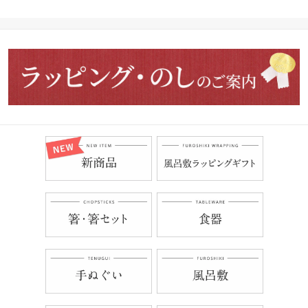
ラップブック キチジツ
きちじつ 人気 めでたい
寺 神社 和柄 御朱印巡り
【メール便配送可能】