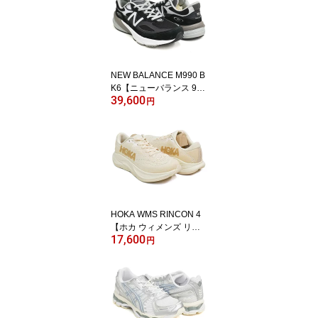
NEW BALANCE M990 B
K6【ニューバランス 990
39,600
V6 6代目 D ワイズ】【メ
円
イド イン アメリカ USA
ブラック 黒】BLACK (WI
DTH:D)
HOKA WMS RINCON 4
【ホカ ウィメンズ リン
17,600
コン 4】【ランニング シ
円
ューズ クッション ロー
ド スポーツ カジュアル
レディース オネオネ バ
ニラ バーチ ベージュ】V
ANILLA / BIRCH (WIDT
H:B)