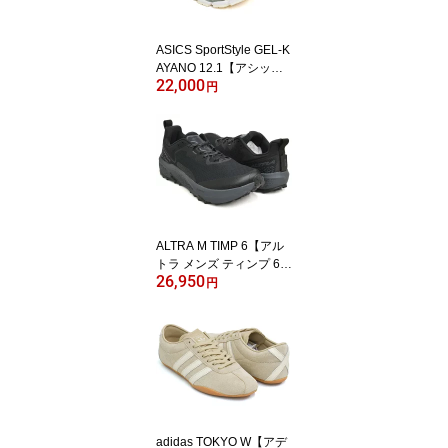
ASICS SportStyle GEL-K
AYANO 12.1【アシック
22,000
ス スポーツスタイル ゲ
円
ル カヤノトゥエルブポイ
ントワン】【榧野 ロニ
ー・ファイグ Ronnie Fie
g KITH】【ランニング ス
ニーカー シューズ メン
ズ ウィメンズ ホワイト
シルバー】WHITE / DOL
PHIN GREY
ALTRA M TIMP 6【アル
トラ メンズ ティンプ 6】
26,950
【トレイル ランニング
円
ハイキング シューズ ス
ニーカー ゼロドロップ
フットシェイプ ブラッ
ク】BLACK / BLACK
adidas TOKYO W【アデ