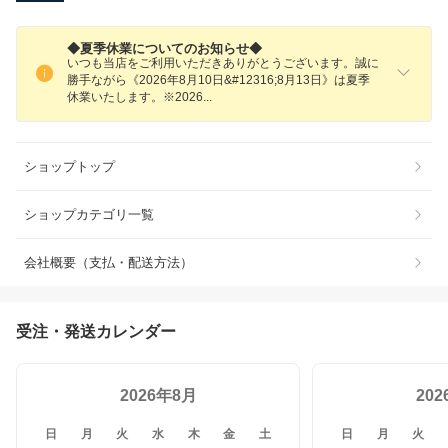
◆夏季休業についてのお知らせ◆
いつも当店をご利用いただきありがとうございます。誠に
勝手ながら《2026年8月10日&#12316;8月13日》は夏季
休業いたします。※202
6
ショップトップ
ショップカテゴリ一覧
会社概要（支払・配送方法）
受注・発送カレンダー
2026年8月
20
日
月
火
水
木
金
土
日
月
火