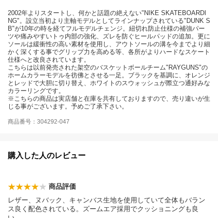
2002年よりスタートし、何かと話題の絶えない"NIKE SKATEBOARDI
NG"。設立当初より主軸モデルとしてラインナップされている"DUNK S
B"が10年の時を経てフルモデルチェンジ。紐切れ防止仕様の補強パー
ツや痛みやすいトゥ内部の強化、ズレを防ぐヒールパッドの追加。更に
ソールは緩衝性の高い素材を使用し、アウトソールの溝を今までより細
かく深くする事でグリップ力を高める等、各所がよりハードなスケート
仕様へと改良されています。
こちらは以前発売された架空のバスケットボールチーム"RAYGUNS"の
ホームカラーモデルを彷佛とさせる一足。ブラックを基調に、オレンジ
とレッドで大胆に切り替え、ホワイトのスウォッシュが際立つ通好みな
カラーリングです。
※こちらの商品は実店舗と在庫を共有しておりますので、売り違いが生
じる事がございます。予めご了承下さい。
商品番号：304292-047
購入した人のレビュー
商品評価
レザー、ヌバック、キャンバス生地を使用していて全体もバラン
ス良く配色されている。ズームエア採用でクッショニングも良
い。