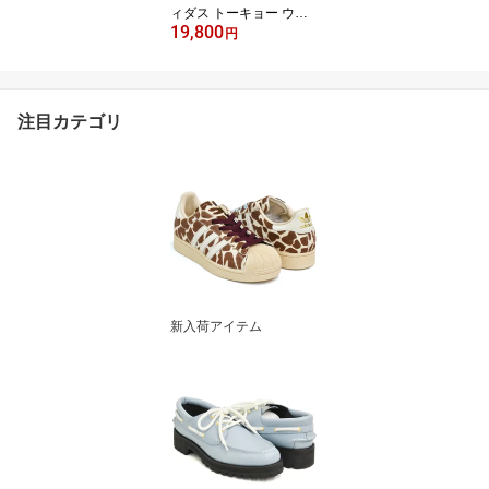
ィダス トーキョー ウィ
19,800
メンズ】【トウキョウ 東
円
京 シティ・シリーズ テ
ラス ファッション】【ト
レーニング レディース
スウェード ベージュ】S
注目カテゴリ
TOKHA / OWHITE / GUM
3
新入荷アイテム