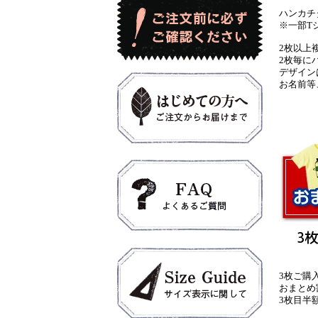
ハンカチ
※一部T
2枚以上
2枚毎に
デザイン
お名前等
3枚ご購
おまとめ
3枚目半