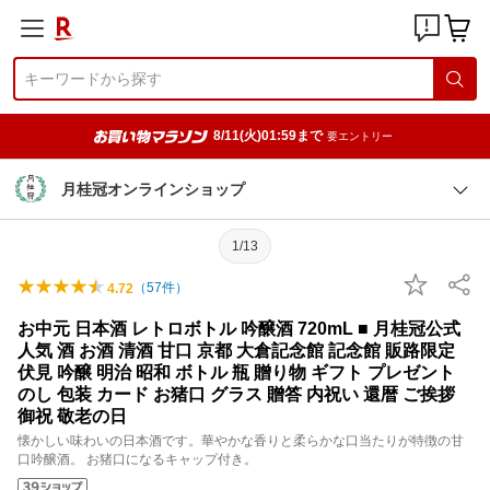
8/11(火)01:59まで
要エントリー
月桂冠オンラインショップ
1/13
（
57
件）
4.72
お中元 日本酒 レトロボトル 吟醸酒 720mL ■ 月桂冠公式
人気 酒 お酒 清酒 甘口 京都 大倉記念館 記念館 販路限定
伏見 吟醸 明治 昭和 ボトル 瓶 贈り物 ギフト プレゼント
のし 包装 カード お猪口 グラス 贈答 内祝い 還暦 ご挨拶
御祝 敬老の日
懐かしい味わいの日本酒です。華やかな香りと柔らかな口当たりが特徴の甘
口吟醸酒。 お猪口になるキャップ付き。