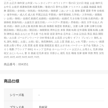
正月 お正月 御年賀 お年賀 バレンタインデー ホワイトデー 母の日 父の日 初盆 お盆 御中元
お中元 お彼岸 残暑御見舞 残暑見舞い 敬老の日 寒中お見舞 クリスマス お歳暮 御歳暮 御見
舞 退院祝い 全快祝い 快気祝い 快気内祝い 御挨拶 ごあいさつ 志 進物 還暦 還暦 卒寿 合格祝
い 進学内祝い 成人式 成人祝 卒業記念品 卒業祝い 御卒業御祝 入学祝い 入学内祝い 就職祝
い お祝い 御祝い 金婚式 銀婚式 結婚祝い 結婚内祝い 結婚式 引き出物 引出物 出産内祝い 新
築御祝 新築内祝い お誕生日 誕生日祝い バースデー 昇進祝い 昇格祝い 就任 大学 社会人 内
祝 内祝い 御供 お供え物 粗供養 御仏前 御佛前 御霊前 香典返し 法要 仏事 法事 法事引出物
開店御祝い 開店お祝い 開店祝い 御開業祝 周年記念 来客 異動 転勤 定年退職 退職 転職 お餞
別 贈答品 粗品 おもたせ 手土産 寸志 歓迎 送迎 新年会 忘年会 二次会 記念品 景品 賞品 開院
祝い お土産 ゴールデンウィーク GW 帰省土産 お花見 ひな祭り ギフト プレゼント 御礼 お
礼 謝礼 御返し お返し お祝い返し 御見舞御礼 上品 上質 高級 おしゃれ 可愛い かわいい 銘酒
名酒 お取り寄せ 人気 受賞 金賞 老舗 酒蔵直送 蔵元 おすすめ パーティー 女子会 宅飲み ごち
そう 晩酌 アウトドア BBQ キャンプ 忘年会 ホームパーティー お父さん お母さん 兄弟 姉妹
祖父 おじいちゃん 妻 夫 親戚 従兄弟 彼女 旦那さん 彼氏 先生 職場 先輩 後輩 同僚 男性 女性
20代 30代 40代 50代 60代 70代
商品番号：004351
商品仕様
シリーズ名
-
ブランド名
月桂冠