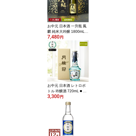
本酒セット お祝い 飲み
くらべ 辛口 甘口 京都 酒
蔵直送 敬老の日
お中元 日本酒 一升瓶 鳳
麟 純米大吟醸 1800mL 1.
7,480
8L 一升 酒蔵直送 ■ 月桂
円
冠公式 誕生日 ギフト プ
レゼント 贈り物 酒 お酒
清酒 のし ラッピング 包
装 カード 五百万石 プレ
ミアム 内祝い 還暦 高級
酒 御礼 御祝 お祝い 京都
伏見 敬老の日
お中元 日本酒 レトロボ
トル 吟醸酒 720mL ■ 月
3,300
桂冠公式 人気 酒 お酒 清
円
酒 甘口 京都 大倉記念館
記念館 販路限定 伏見 吟
醸 明治 昭和 ボトル 瓶 贈
り物 ギフト プレゼント
のし 包装 カード お猪口
グラス 贈答 内祝い 還暦
ご挨拶 御祝 敬老の日