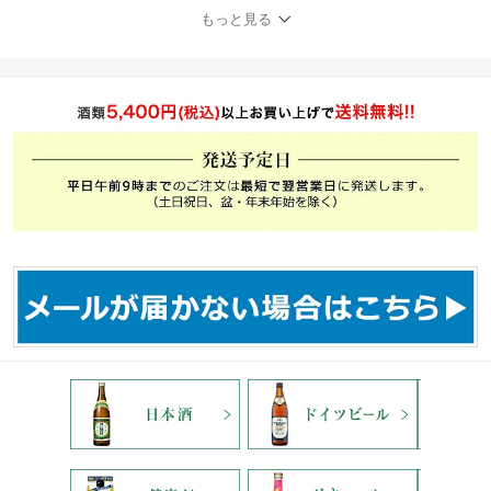
め合わせ プレゼント の
もっと見る
し 包装 カード ドイツ 世
界のビール 世界最古 修
道院ビール ビールギフト
お祝い 御祝 お礼 御礼 敬
老の日