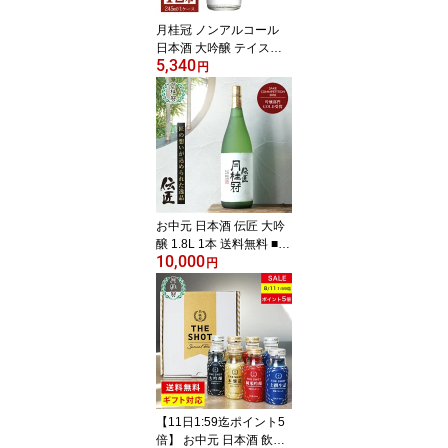
月桂冠 ノンアルコール
日本酒 大吟醸 テイスト 2
5,340
45mL×12本 1ケース ス
円
ペシャルフリー 送料無料
■ 月桂冠公式 健康 ノンア
ル 飲料 糖質ゼロ 糖質オ
フ 休肝日 糖質制限 日本
酒テイスト フルーティ
お中元 日本酒 伝匠 大吟
醸 1.8L 1本 送料無料 ■
10,000
月桂冠公式 ギフト 人気
円
酒 お酒 清酒 一升瓶 プレ
ゼント 贈り物 のし 包装
誕生日 京都 献酒 奉納 奉
献 内祝い 還暦 退職 転勤
転職 開業 御祝 贈答 進物
高級酒 敬老の日
【11日1:59迄ポイント5
倍】 お中元 日本酒 飲み