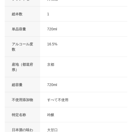
総本数
1
単品容量
720ml
アルコール度
16.5%
数
産地（都道府
京都
県）
総容量
720ml
不使用添加物
すべて不使用
特定名称
吟醸
日本酒の味わ
大甘口