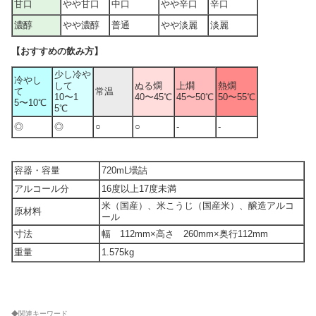
甘口
やや甘口
中口
やや辛口
辛口
濃醇
やや濃醇
普通
やや淡麗
淡麗
【おすすめの飲み方】
少し冷や
冷やし
して
ぬる燗
上燗
熱燗
て
常温
10〜1
40〜45℃
45〜50℃
50〜55℃
5〜10℃
5℃
◎
◎
○
○
-
-
容器・容量
720mL壜詰
アルコール分
16度以上17度未満
米（国産）、米こうじ（国産米）、醸造アルコ
原材料
ール
寸法
幅 112mm×高さ 260mm×奥行112mm
重量
1.575kg
◆関連キーワード