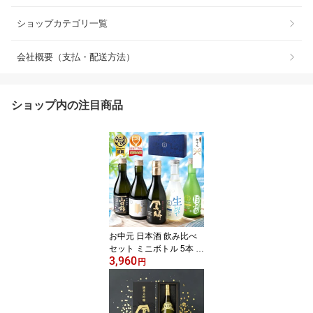
ショップカテゴリ一覧
会社概要（支払・配送方法）
ショップ内の注目商品
お中元 日本酒 飲み比べ
セット ミニボトル 5本 金
3,960
賞受賞 純米大吟醸 厳選 ■
円
月桂冠公式 御中元 中元
のし カード 誕生日 異動
転勤 退職祝い 送別会 ギ
フト プレゼント 清酒 日