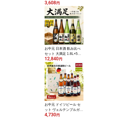
3,608
比べセット ミニ THE SH
円
OT 180mL×8本 EC限定
■ 月桂冠公式 人気 酒 お
酒 清酒 ギフト プレゼン
ト ミニ 飲みくらべ セッ
ト ミニボトル 飲みくら
べ のし カード 御礼 御祝
大吟醸 本醸造 純米吟醸
上撰生詰 敬老の日
お中元 日本酒 飲み比べ
セット 大満足 1.8L×5本
12,840
送料無料 ■ 月桂冠公式 御
円
中元 中元 ギフト プレゼ
ント 贈り物 のし カード
人気 酒 お酒 清酒 一升瓶
大容量 飲みくらべ セッ
ト 大吟醸 辛口 本醸造 純
米 樽酒 京都 敬老の日
お中元 ドイツビール セ
ット ヴェルテンブルガー
4,730
飲み比べセット 500mL×
円
4本 330mL×2本 送料無
料 ■ 月桂冠公式 人気 詰