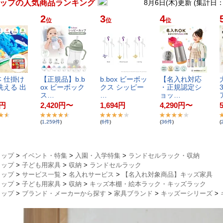
ップの人気商品ランキング
8月6日(木)更新 (集計日
2
3
4
位
位
位
 ​仕​掛​け​
【​正​規​品​】​b​.​b​
b​.​b​o​x​ ​ビ​ー​ボ​ッ​
【​名​入​れ​対​応​
大
洗​え​る​ ​出​
o​x​ ​ビ​ー​ボ​ッ​ク​
ク​ス​ ​シ​ッ​ピ​ー​
・​正​規​認​定​シ​
3
ス​…
…
ョ​ッ​…
ア
円
2,420
円
〜
1,694
円
4,290
円
〜
(
1,259
件
)
(
6
件
)
(
36
件
)
(
トップ
>
イベント・特集
>
入園・入学特集
>
ランドセルラック・収納
トップ
>
子ども用家具
>
収納
>
ランドセルラック
トップ
>
サービス一覧
>
名入れサービス
>
【名入れ対象商品】キッズ家具
トップ
>
子ども用家具
>
収納
>
キッズ本棚・絵本ラック・キッズラック
トップ
>
ブランド・メーカーから探す
>
家具ブランド
>
キッズーシリーズ
>