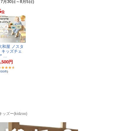
：7月30日～8月5日)
5
位
​和​屋​ ​ノ​ス​タ​
​ ​キ​ッ​ズ​チ​ェ​
​ ​…
5,500
円
200
件
)
キッズー(kidzoo)