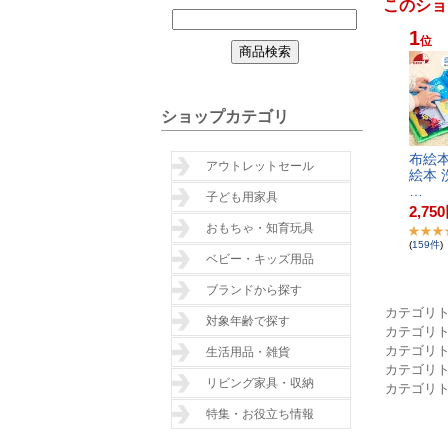
このショ
1
位
ショップカテゴリ
布​絵​本​
アウトレットセール
絵​本​ ​
…
子ども用家具
2,750
おもちゃ・知育玩具
(
159
件
)
ベビー・キッズ用品
ブランドから探す
カテゴリ
対象年齢で探す
カテゴリ
カテゴリ
生活用品・雑貨
カテゴリ
リビング家具・収納
カテゴリ
特集・お役立ち情報