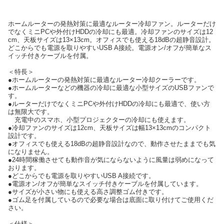
ホームルーターの発熱対策に最適なルーター冷却ファン。ルーターだけ
でなくミニPCや外付けHDDの冷却にも最適。冷却ファンのサイズは12
cm、天板サイズは13×13cm。オフィスでも使える18dBの超静音設計。
どこからでも電源を取りやすいUSB A接続。電源オン/オフが簡単なス
イッチ付きケーブルを付属。
＜特長＞
●ホームルーターの発熱対策に最適なルーター冷却クーラーです。
●ホームルーターなどの機器の冷却に最適な小型サイズのUSBファンで
す。
●ルーターだけでなくミニPCや外付けHDDの冷却にも最適で、使い方
は無限大です。
充電中のスマホ、小型プロジェクターの冷却にも使えます。
●冷却ファンのサイズは12cm、天板サイズは幅13×13cmのコンパクト
設計です。
●オフィスでも使える18dBの超静音設計なので、動作させたままでも気
になりません。
●24時間稼働させても動作音が気にならないように風量は弱めになって
おります。
●どこからでも電源を取りやすいUSB A接続です。
●電源オン/オフが簡単なスイッチ付きケーブルを付属しています。
●サイズが小さい物にも使える高さ調整ゴム付きです。
●ゴム足を付属しているので必要な場合は底面に取り付けてご使用くだ
さい。
＜仕様＞