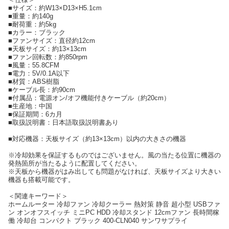
■サイズ：約W13×D13×H5.1cm
■重量：約140g
■耐荷重：約5kg
■カラー：ブラック
■ファンサイズ：直径約12cm
■天板サイズ：約13×13cm
■ファン回転数：約850rpm
■風量：55.8CFM
■電力：5V/0.1A以下
■材質：ABS樹脂
■ケーブル長：約90cm
■付属品：電源オン/オフ機能付きケーブル（約20cm）
■生産地：中国
■保証期間：6カ月
■取扱説明書：日本語取扱説明書あり
■対応機器：天板サイズ（約13×13cm）以内の大きさの機器
※冷却効果を保証するものではございません。風の当たる位置に機器の
発熱箇所が当たるように配置してください。
※天板から機器がはみ出しても問題がなければ、天板サイズより大きい
機器も搭載可能です。
＜関連キーワード＞
ホームルーター 冷却ファン 冷却クーラー 熱対策 静音 超小型 USBファ
ン オンオフスイッチ ミニPC HDD 冷却スタンド 12cmファン 長時間稼
働 冷却台 コンパクト ブラック 400-CLN040 サンワサプライ