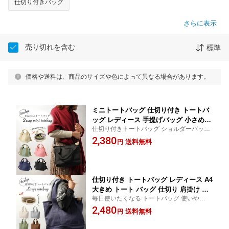
仕切り付きバッグ
さらに表示
売り切れを含む
標準
価格や送料は、商品のサイズや色によって異なる場合があります。
ミニトートバッグ 仕切り付き トートバ
ッグ レディース 手提げバッグ 小さめ
仕切り付きトートバッグ ショルダーバッグ
ショルダーバッグ ミニトート バッグ ラ
つけ外し可能 チャック付き 仕切り 使い方
2,380
ンチバッグ キャンバス ショルダー 軽量
送料無料
円
色々 カラー多数 スマホ おしゃれ かわいい
チャック付き シンプル 整理 収納 メン
お出掛け
ズ 使いやすい マザーズバッグ 可愛い
丈夫 通勤 お弁当箱
仕切り付き トートバッグ レディース A4
大きめ トート バッグ 仕切り 肩掛け マ
毎日使いたくなる トートバッグ 使いやすい
チあり チャック付き キャンバス バッグ
a4 帆布 大容量 保育園 綺麗 肩掛け 仕切り
2,480
軽量 マザーズトート ママバッグ 無地
送料無料
円
整理しやすい ばっぐ かばん お出掛け おし
トートバック iPad 水筒 ノート バッグ
ゃれ かわいい 可愛い スマホ お弁当
整理 マザーズバッグ 軽い シンプル 丈