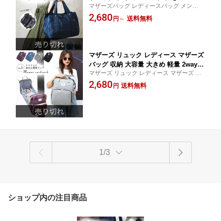
マザーズバッグ レディースバッグ メンズバ
ーズバッグ トート レディース ママバッ
ッグ 旅行 使いやすい ナイロン 1泊2日サイ
2,680
グ 肩掛け 小さめ 軽量 旅行バッグ ナイ
送料無料
円
～
ズ マザーズバッグ かわいい 仕切り 収納ポ
ロンバッグ 手提げ トートバック メンズ
ーチ付き 人気
カバン 鞄 かばん おしゃれ バッグ ファ
スナー付き 一泊二日 女性
マザーズ リュック レディース マザーズ
バッグ 収納 大容量 大きめ 軽量 2way
マザーズ リュック レディース マザーズ バ
おしゃれ 哺乳瓶 旅行 バッグ かわいい
ッグ 収納 大容量 大きめ 軽量 2way おしゃ
2,680
軽い 多機能 ベッド 赤ちゃん ママバッ
送料無料
円
れ 哺乳瓶 旅行 バッグ かわいい 軽い
グ 使いやすい 出産祝い アウトドア 保
温 保冷 プレゼント お祝い
1/3
ショップ内の注目商品