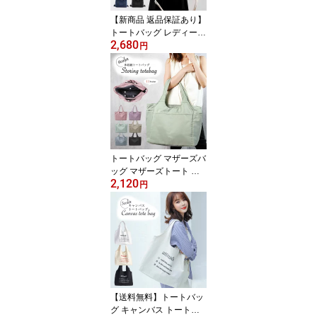
ンプル 使いやすい
【新商品 返品保証あり】
トートバッグ レディース
2,680
キャンバス マザーズバッ
円
グ おしゃれ マチあり 大
きめ 大人 仕切り付き か
わいい 通勤 バッグ 肩掛
け カバン 旅行 大容量 軽
い 手提げバッグ シンプ
ル カジュアル おしゃれ
通勤バッグ 多機能 2way
斜め掛け
トートバッグ マザーズバ
ッグ マザーズトート マ
2,120
マバッグ ナイロンバッグ
円
ナイロン バッグ レディ
ース メンズ 大きめ 旅行
一泊二日 撥水 軽い 無地
大容量 収納多数 シンプ
ル 保育園 多収納 かわい
い 便利 使いやすい 軽量
可愛い 収納多い 肩掛け
マザーズバック
【送料無料】トートバッ
グ キャンバス トートバ