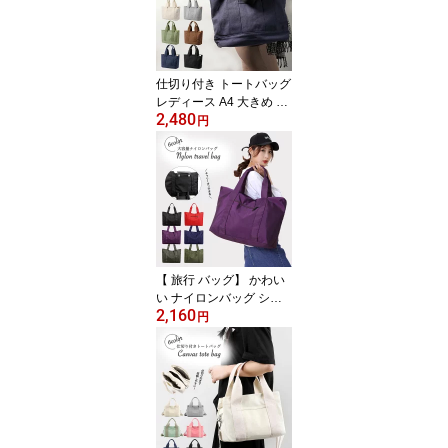
内ポケット 軽い 縦型 お
しゃれ 調節可能 スマホ
メンズ 収納 多数 使いや
すい 20代 30代 40代
仕切り付き トートバッグ
レディース A4 大きめ ト
2,480
ート バッグ 仕切り 肩掛
円
け マチあり チャック付
き キャンバス バッグ 軽
量 マザーズトート ママ
バッグ 無地 トートバッ
ク iPad 水筒 ノート バッ
グ 整理 マザーズバッグ
軽い シンプル 丈夫 通勤
スマホ
【 旅行 バッグ】 かわい
い ナイロンバッグ シン
2,160
プル ファスナー付 ナイ
円
ロン バッグ 大きめ ジム
1泊2日サイズ たっぷり
収納 バッグ 大容量 オシ
ャレ レディースバッグ
マザーズバッグ レディー
ス 軽い おしゃれ バッグ
旅行バッグ 軽量 旅行 シ