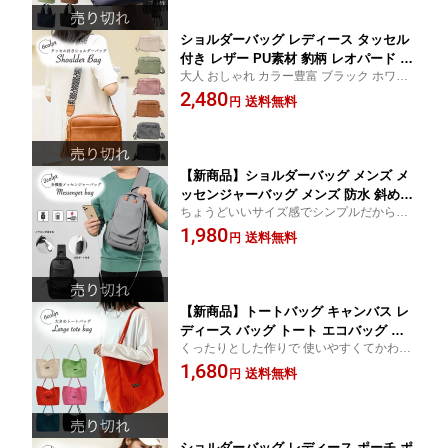
夫 通勤 スマホ
ショルダーバッグ レディース タッセル
付き レザー PU素材 豹柄 レオパード 合
大人 おしゃれ カラー豊富 ブラック ホワイ
皮 斜めがけ 無地 シンプル 大人 肩掛け
ト ピンク ブラウン グリーン グレー 大人可
2,480
お出掛け かわいい 綺麗 おしゃれ 可愛
送料無料
円
愛い ショルダーバック 通勤 前面ポケット
い オシャレ 使いやすい 便利 背面ポケ
使いやすい
ット 大きめ 旅行 30代 40代 きれいめ 通
勤 大容量
【新商品】ショルダーバッグ メンズ メ
ッセンジャーバッグ メンズ 防水 斜めが
ちょうどいいサイズ感でシンプルだから使
け 高校生 大学生 通学 通勤 使いやすい
いやすい スマホ 傘 自転車鞄 サイクリング
1,980
丈夫 おしゃれ 収納多数 ボディーバッグ
送料無料
円
サイドバッグ かっこいい 撥水加工 ウォー
背面ポケット 丈夫 USB イヤホン口 PU
キング メンズバック
PVC 肩掛け 軽い ユニセックス 男女兼
用 アウトドア シンプル バッグ
【新商品】トートバッグ キャンバス レ
ディース バッグ トート エコバッグ マ
くったりとした作りで 使いやすくてかわい
マバッグ お出掛け 使いやすい おしゃれ
い キャンバスバッグ カラフル A4 軽い 無地
1,680
マザーズバッグ 可愛い シンプル 丈夫
送料無料
円
くったり
おしゃれ 手提げバッグ 通勤 軽量 かわ
いい 大容量 収納力 大きい ママバッグ
肩掛け 肩がけ 手提げバッグ 帆布
ショルダーバッグ レディース ポーチ ポ