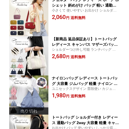
シェット 斜めがけ バッグ 軽い 通勤バ
小さくて 使いやすい お出かけ ショルダー
ッグ 大人 かわいい 小さめ 収納バッグ
バッグレディース コンパクト 収納多数 ポ
2,060
整理整頓 撥水 ファスナー付き 肩掛けバ
送料無料
円
ケット多め
ッグ 軽いバッグ シンプル おしゃれ 軽
量 おでかけ 多収納 撥水ナイロン マザ
ーズバッグ オシャレ
【新商品 返品保証あり】トートバッグ
レディース キャンバス マザーズバッグ
ショルダーつけ外し可能 ランチバッグ 無地
おしゃれ マチあり 大きめ 大人 仕切り
トートバッグ ビジネスバッグ 大学生 オシ
2,680
付き かわいい 通勤 バッグ 肩掛け カバ
送料無料
円
ャレ 可愛い 使いやすい ファスナー付き ピ
ン 旅行 大容量 軽い 手提げバッグ シン
ンク グレー ホワイト ブラック ネイビー グ
プル カジュアル おしゃれ 通勤バッグ
リーン
多機能 2way 斜め掛け
ナイロンバッグ レディース トートバッ
グ 大容量 ジムバッグ 軽量 ナイロン ナ
ユニセックスデザイン 普段使い カジュアル
イロントート 軽い 肩がけ スポーツバッ
可愛い かわいい おしゃれ 大人 大きい はっ
1,980
グ 旅行 バック かばん かわいい おしゃ
送料無料
円
水 防水 無地 女性 PC パソコン 通勤バッグ
れ 多機能 A4 大きめ マザーズバッグ シ
ンプル 可愛い 大人 鞄 ファスナー付き
トートバッグ ショルダー付き レディー
ス 通勤バッグ 2way 大容量 軽量 キャン
お出かけ バッグ 使いやすい しっかり収納
バス バッグ 取り外し可能 チャック付き