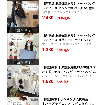
【新商品 返品保証あり】トートバッグ
レディース キャンバスバッグ A4 肩掛け
普段使い ユニセックスデザイン カジュアル
大きめ キャンバス バッグ お出掛け ト
メンズ 大きい トートバック バック かばん
2,480
ート 通勤 通学 おしゃれ 可愛い 無地 収
送料無料
円
カバン 女性 お出かけ ママバッグ スマホ
納 帆布 マザーズバッグ 収納多数 使い
やすい 大容量 ポケット シンプル 可愛
い 大人 鞄 ファスナー付き かわいい
【新商品 返品保証あり】トートバッグ
レディース 舟形トート ナイロンバッグ
マザーズバッグ 普段使い ユニセックスデザ
A4 肩掛け 手提げ 大きめ 軽量 バッグ お
イン カジュアル 大きい マグネット おしゃ
1,380
出掛け ナイロン 撥水 舟形 トート 通勤
送料無料
円
れ トートバック バック かばん カバン a4 女
通学 可愛い 無地 収納 使いやすい 大容
性 お出かけ ママバッグ
量 ポケット 軽い シンプル 可愛い 大人
鞄 ファスナー付き かわいい
【雑誌掲載 】累計販売数13,000個 スマ
ホを探させないバッグ トートバッグ レ
パソコン ペットボトル トートバッグ キャ
ディース かわいい バッグ おしゃれ キ
ンバス レディース キャンバス斜めがけ 図
1,680
ャンバスバッグ 可愛い 無地 A4 収納 帆
送料無料
円
書館 シンプル ナチュラル キャンプ ポケッ
布 マザーズバッグ 2way ショルダーバ
ト 通園 通学 トートバッグ肩掛け ポケット
ッグ お出掛け 収納多数 使いやすい シ
多数
ョルダー キャンバス 斜めがけ 肩掛け
【雑誌掲載】ランキング入賞商品 トー
トバッグ ナイロン バッグ 大きめ マザ