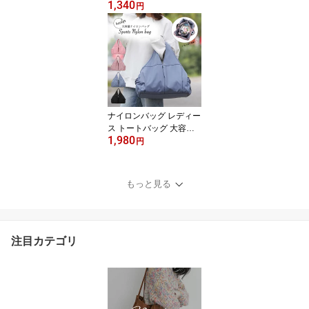
1,340
ック レディース トート
円
ショルダーバッグ トート
ショルダー 大きめ a4 縦
型 シンプル おしゃれ オ
シャレ ママバッグ a4 パ
ソコン バッグ かばん と
ーとばっぐ 使いやすい
ロゴ カバン おしゃれ 保
育園 軽い
ナイロンバッグ レディー
ス トートバッグ 大容量
1,980
ジムバッグ 軽量 ナイロ
円
ン ナイロントート 軽い
肩がけ スポーツバッグ
旅行 バック かばん かわ
もっと見る
いい おしゃれ 多機能 A4
大きめ マザーズバッグ
シンプル 可愛い 大人 鞄
ファスナー付き
注目カテゴリ