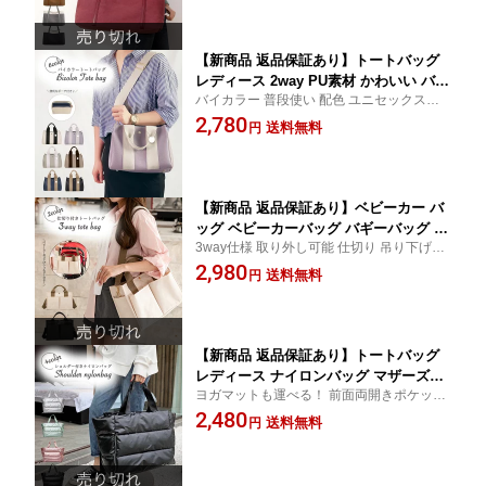
い お出かけ
内側 ポケット 多機能 大きめ シンプル
可愛い 大人 鞄 ファスナー付き
【新商品 返品保証あり】トートバッグ
レディース 2way PU素材 かわいい バッ
バイカラー 普段使い 配色 ユニセックスデ
グ おしゃれ 可愛い 無地 バイカラー 配
ザイン カジュアル 可愛い かわいい おしゃ
2,780
色 収納 マザーズバッグ お出掛け チャ
送料無料
円
れ 大人 大きい 女性 使いやすい お出かけ
ーム付き 使いやすい 肩掛け 大容量 内
側 ポケット 取り外し ポーチ付き 多機
能 大きめ シンプル 可愛い 大人 鞄
【新商品 返品保証あり】ベビーカー バ
ッグ ベビーカーバッグ バギーバッグ 仕
3way仕様 取り外し可能 仕切り 吊り下げシ
切り付き トートバッグ マザーズバッグ
ョルダー 肩掛けショルダー 2点付き 軽い 可
2,980
レディース ショルダーバッグ 大容量 シ
送料無料
円
愛い ポケット
ョルダー 吊り下げ 肩掛け 斜めがけ 手
提げ 保育園 軽量 かわいい おしゃれ 収
納 使いやすい ママバッグ お出掛け
【新商品 返品保証あり】トートバッグ
レディース ナイロンバッグ マザーズバ
ヨガマットも運べる！ 前面両開きポケット
ッグ ショルダーバッグ 2way 旅行 ジム
スポーツバッグ おしゃれ 可愛い ふわふわ
2,480
ヨガ スポーツ 乾湿分離 メンズ かわい
送料無料
円
い 撥水 バッグ 無地 A4 収納 お出掛け
収納多数 使いやすい 肩掛け 大容量 大
きめ シンプル 大人 鞄 ファスナー付き