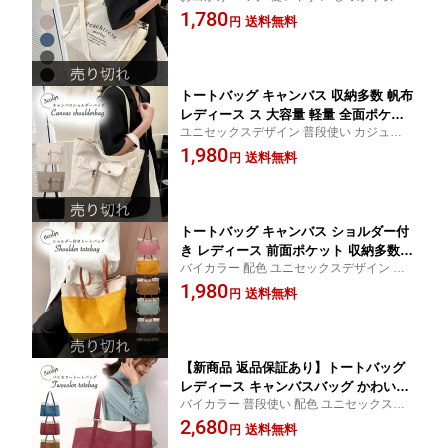
キャンバス生地 大人 カジュアル
1,780
大容量 軽い 肩がけ 旅行 バック かばん
送料無料
円
かわいい おしゃれ 多機能 A4 大きめ マ
ザーズバッグ シンプル 可愛い 鞄 帆布
トートバッグ キャンバス 収納多数 帆布
レディース ス 大容量 軽量 全面ポケッ
ユニセックスデザイン 普段使い カジュアル
ト 通勤 通学 マグネット付き 軽い 肩が
可愛い かわいい おしゃれ 大人 大きい 女性
1,980
け 旅行 バック かばん かわいい おしゃ
送料無料
円
PC パソコン 使いやすい お出かけ
れ 多機能 A4 大きめ マザーズバッグ シ
ンプル 可愛い 大人 鞄 ファスナー付き
トートバッグ キャンバス ショルダー付
き レディース 前面ポケット 収納多数
バイカラー 配色 ユニセックスデザイン 普
斜めがけ 2way 帆布 大容量 軽量 通勤
段使い カジュアル 鞄 可愛い かわいい おし
1,980
通学 軽い 肩がけ バック かばん かわい
送料無料
円
ゃれ 大人 大きい 女性 PC パソコン 使いや
い おしゃれ 多機能 A4 大きめ マザーズ
すい お出かけ 2way 大人 ファスナー付き
バッグ シンプル 可愛い 大人 ファスナ
ー付き
【新商品 返品保証あり】トートバッグ
レディース キャンバスバッグ かわいい
バイカラー 普段使い 配色 ユニセックスデ
バッグ おしゃれ 可愛い 無地 A4 収納 帆
ザイン カジュアル 可愛い かわいい おしゃ
2,680
布 マザーズバッグ お出掛け 収納多数
送料無料
円
れ 大人 大きい 女性 PC パソコン 使いやす
使いやすい キャンバス 肩掛け 大容量