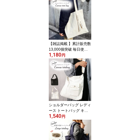
【雑誌掲載 】累計販売数
13,000個突破 毎日使い
1,180
たくなる トートバッグ
円
キャンバス レディース A
4 縦型 軽量 サブバッグ
折りたたみ マザーズバッ
グ 肩掛け バッグ 保育園
ママバッグ 通勤 通学 通
園 軽い メンズ 無地 トー
ト 男女兼用 使いやすい
シンプル 帆布 収納 ロゴ
ショルダーバッグ レディ
ース トートバッグ キャ
1,540
ンバス ショルダー トー
円
トバック シンプル 無地
バッグ a4 ワンショルダ
ー 保育園 通学 フロント
ポケット ファスナー付き