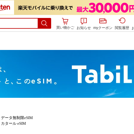
買い物かご
お知らせ
myクーポン
閲覧履歴
>
データ無制限eSIM
>
カタール eSIM