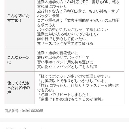
通勤＆通学の方：A4対応でPC・書類もOK。軽さ
重視派にぴったり
旅行好きな方：2WAY仕様で、ちょい持ち・サブ
こんな方にお
バッグに最適
すすめ！
コスパ重視派：「丈夫＋機能的＋安い」の三拍子
を求める方
バッグの中がごちゃごちゃして探しにくい
通勤にA4が入る軽いバッグが欲しい
雨の日でも安心して使いたい
マザーズバッグが重すぎて疲れる
通勤・通学の普段使いに
こんなシーン
旅行や出張のサブバッグとして
に
習い事やイベント用の持ち運びに
買い物やママバッグとしても大活躍
「軽くてポケットが多いので整理しやすい」
「お値段以上で作りがしっかりしている」
使ってくださ
「旅行にぴったり、仕切りとファスナーが防犯面
ったお客様の
でも安心」
声
「色違いでリピートしました！」
「肩掛けも斜め掛けもできるのが便利」
商品番号：0494-003065