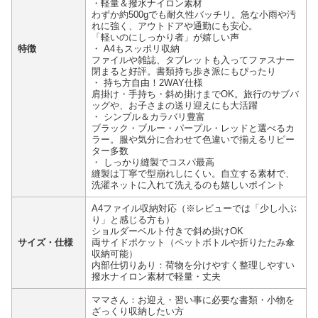
・軽量＆撥水ナイロン素材
わずか約500gでも耐久性バッチリ。急な小雨や汚
れに強く、アウトドアや通勤にも安心。
「軽いのにしっかり者」が嬉しい声
特徴
・ A4もスッポリ収納
ファイルや雑誌、タブレットも入ってファスナー
閉まると好評。書類持ち歩き派にもぴったり
・ 持ち方自由！2WAY仕様
肩掛け・手持ち・斜め掛けまでOK。旅行のサブバ
ッグや、お子さまの送り迎えにも大活躍
・ シンプル＆カラバリ豊富
ブラック・ブルー・パープル・レッドと選べるカ
ラー。服や気分に合わせて色違いで揃えるリピー
ター多数
・ しっかり縫製でコスパ最高
縫製は丁寧で型崩れしにくい。自立する素材で、
洗濯ネットに入れて洗えるのも嬉しいポイント
A4ファイル収納対応（※レビューでは「少し小ぶ
り」と感じる方も）
ショルダーベルト付きで斜め掛けOK
サイズ・仕様
両サイドポケット（ペットボトルや折りたたみ傘
収納可能）
内部仕切りあり：荷物を分けやすく整理しやすい
撥水ナイロン素材で軽量・丈夫
ママさん：お迎え・習い事に必要な書類・小物を
ざっくり収納したい方