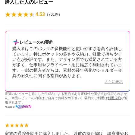
購入した人のレビュー
4.53
（
701
件）
レビューのAI要約
購入者はこのバッグの多機能性と使いやすさを高く評価し
ています。特にポケットの多さや収納力、軽量で持ちやす
い点が好評です。また、デザイン面でも満足されている方
が多く、仕事用やプライベート用に幅広く利用されていま
す。一部の購入者からは、素材の経年劣化やショルダー金
具の耐久性に関する指摘があります。
さらに表示
直近のレビューを元にした生成AIによる要約であり正確性や適切性は保証されませ
ん。商品レビューの内容はご自身でお確かめ下さい。要約のご利用は
利用規約
が適
用されます。
家族の通院介助用に購入しました。 以前の持ち物は、診察券やお