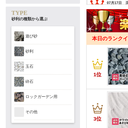
TYPE
砂利の種類から選ぶ
遊び砂
砂利
玉石
砕石
ロックガーデン用
その他