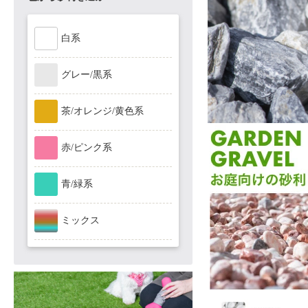
白系
グレー/黒系
茶/オレンジ/黄色系
赤/ピンク系
青/緑系
ミックス