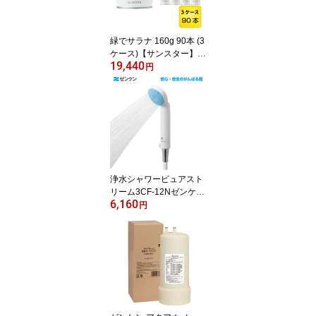
緑でサラナ 160g 90本 (3
ケース)【サンスター】
19,440
【送料無料】【トクホ 特
円
定保健用食品】
浄水シャワーピュアスト
リーム3CF-12Nゼンケン
6,160
正規取扱店【送料無料】
円
【ポイント10倍】