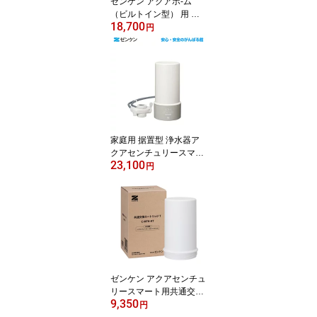
ゼンケン アクアホ-ム
（ビルトイン型） 用 交
18,700
換 カートリッジC-KMD-
円
50-Z （旧品番 C-KMD-5
0）浄水器 カートリッジ
ゼンケン 正規取扱店他店
には負けません！【送料
無料！】【ポイント10
倍】
家庭用 据置型 浄水器ア
クアセンチュリースマー
23,100
トMFH-S75ゼンケン 正
円
規取扱店【送料無料】
【ポイント10倍】
ゼンケン アクアセンチュ
リースマート用共通交換
9,350
カートリッジTC-MFH-K
円
TMFH-S75ゼンケン正規