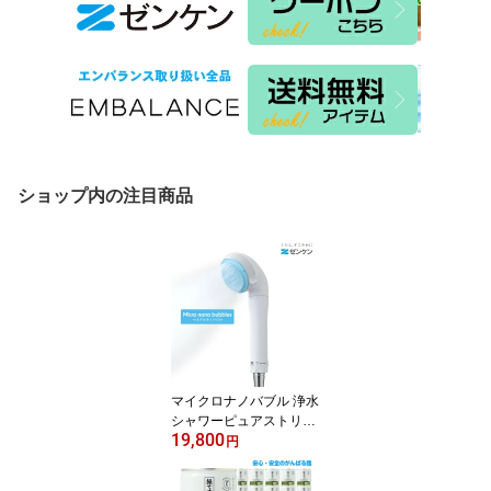
ショップ内の注目商品
マイクロナノバブル 浄水
シャワーピュアストリー
19,800
ム・ミストCF-18ゼンケ
円
ン 正規取扱店【送料無
料】【ポイント10倍】