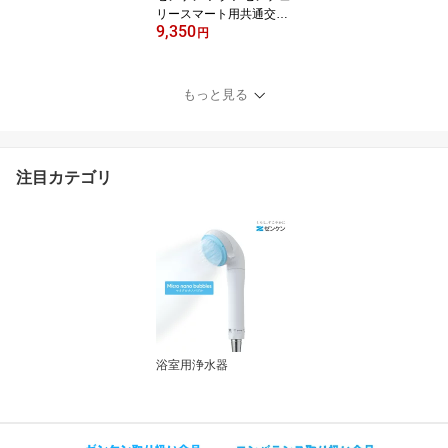
リースマート用共通交換
9,350
カートリッジTC-MFH-K
円
TMFH-S75ゼンケン正規
取扱店浄水器カートリッ
ジゼンケン正規取扱店他
もっと見る
店には負けません！【送
料無料！】【ポイント10
倍】
注目カテゴリ
浴室用浄水器