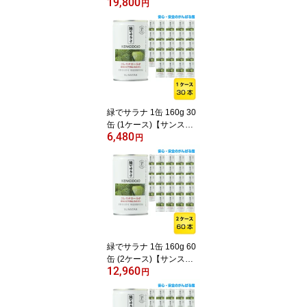
19,800
ム・ミストCF-18ゼンケ
円
ン 正規取扱店【送料無
料】【ポイント10倍】
緑でサラナ 1缶 160g 30
缶 (1ケース)【サンスタ
6,480
ー】【送料無料】【トク
円
ホ 特定保健用食品】
緑でサラナ 1缶 160g 60
缶 (2ケース)【サンスタ
12,960
ー】【送料無料】【トク
円
ホ 特定保健用食品】