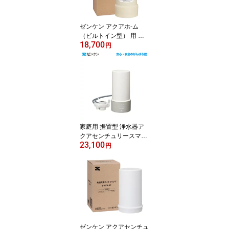
ゼンケン アクアホ-ム
（ビルトイン型） 用 交
18,700
換 カートリッジC-KMD-
円
50-Z （旧品番 C-KMD-5
0）浄水器 カートリッジ
ゼンケン 正規取扱店他店
には負けません！【送料
無料！】【ポイント10
倍】
家庭用 据置型 浄水器ア
クアセンチュリースマー
23,100
トMFH-S75ゼンケン 正
円
規取扱店【送料無料】
【ポイント10倍】
ゼンケン アクアセンチュ