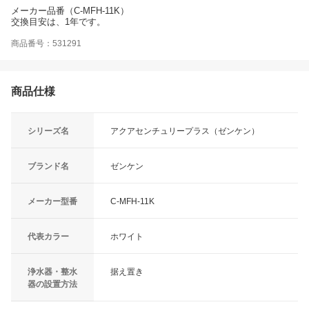
メーカー品番（C-MFH-11K）
交換目安は、1年です。
商品番号：531291
商品仕様
シリーズ名
アクアセンチュリープラス（ゼンケン）
ブランド名
ゼンケン
メーカー型番
C-MFH-11K
代表カラー
ホワイト
浄水器・整水
据え置き
器の設置方法