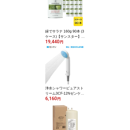
緑でサラナ 160g 90本 (3
ケース)【サンスター】
19,440
【送料無料】【トクホ 特
円
定保健用食品】
浄水シャワーピュアスト
リーム3CF-12Nゼンケン
6,160
正規取扱店【送料無料】
円
【ポイント10倍】