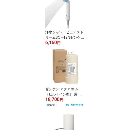
浄水シャワーピュアスト
リーム3CF-12Nゼンケン
6,160
正規取扱店【送料無料】
円
【ポイント10倍】
ゼンケン アクアホ-ム
（ビルトイン型） 用 交
18,700
換 カートリッジC-KMD-
円
50-Z （旧品番 C-KMD-5
0）浄水器 カートリッジ
ゼンケン 正規取扱店他店
には負けません！【送料
無料！】【ポイント10