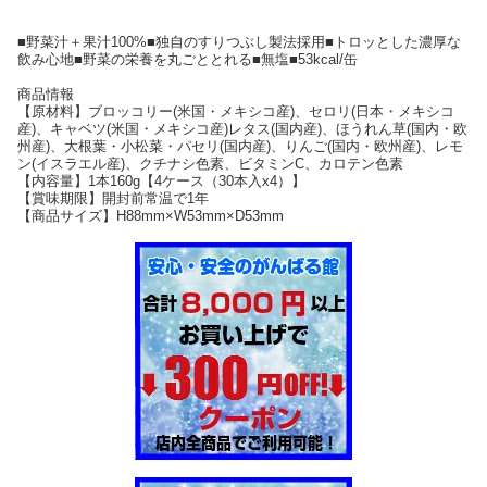
■野菜汁＋果汁100%■独自のすりつぶし製法採用■トロッとした濃厚な
飲み心地■野菜の栄養を丸ごととれる■無塩■53kcal/缶
商品情報
【原材料】ブロッコリー(米国・メキシコ産)、セロリ(日本・メキシコ
産)、キャベツ(米国・メキシコ産)レタス(国内産)、ほうれん草(国内・欧
州産)、大根葉・小松菜・パセリ(国内産)、りんご(国内・欧州産)、レモ
ン(イスラエル産)、クチナシ色素、ビタミンC、カロテン色素
【内容量】1本160g【4ケース（30本入x4）】
【賞味期限】開封前常温で1年
【商品サイズ】H88mm×W53mm×D53mm