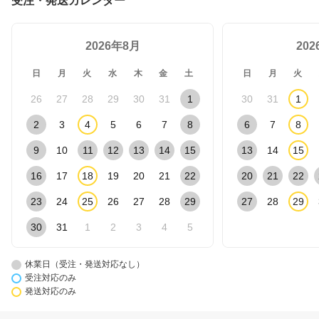
受注・発送カレンダー
2026年8月
20
日
月
火
水
木
金
土
日
月
火
26
27
28
29
30
31
1
30
31
1
2
3
4
5
6
7
8
6
7
8
9
10
11
12
13
14
15
13
14
15
16
17
18
19
20
21
22
20
21
22
23
24
25
26
27
28
29
27
28
29
30
31
1
2
3
4
5
休業日（受注・発送対応なし）
受注対応のみ
発送対応のみ