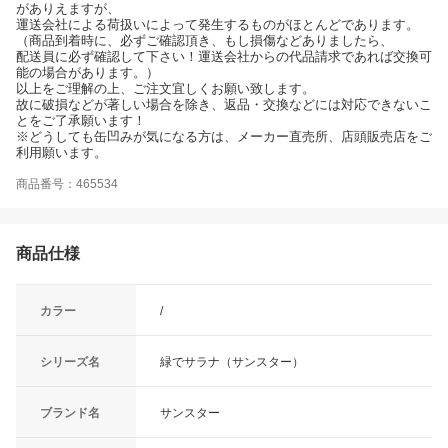
がありえますが、
運送会社による荷扱いによって発生するものがほとんどであります。
（商品到着時に、必ずご確認頂き、もし損傷などありましたら、
配送員に必ず確認して下さい！運送会社からの代品請求であれば交換可
能の場合があります。）
以上をご理解の上、ご注文宜しくお願い致します。
故に破損などが著しい場合を除き、返品・交換などには対応できないこ
とをご了承願います！
※どうしても缶凹みが気になる方は、メーカー直売所、店頭販売店をご
利用願います。
商品番号：465534
商品仕様
カラー
/
シリーズ名
緑でサラナ（サンスター）
ブランド名
サンスター