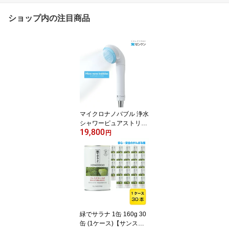
ショップ内の注目商品
マイクロナノバブル 浄水
シャワーピュアストリー
19,800
ム・ミストCF-18ゼンケ
円
ン 正規取扱店【送料無
料】【ポイント10倍】
緑でサラナ 1缶 160g 30
缶 (1ケース)【サンスタ