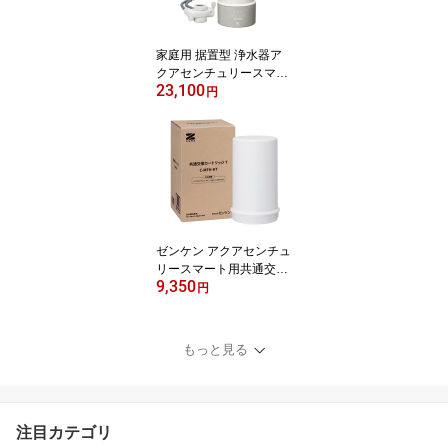
倍】
家庭用 据置型 浄水器ア
クアセンチュリースマー
23,100
トMFH-S75ゼンケン 正
円
規取扱店【送料無料】
【ポイント10倍】
ゼンケン アクアセンチュ
リースマート用共通交換
9,350
カートリッジTC-MFH-K
円
TMFH-S75ゼンケン正規
取扱店浄水器カートリッ
ジゼンケン正規取扱店他
もっと見る
店には負けません！【送
料無料！】【ポイント10
倍】
注目カテゴリ