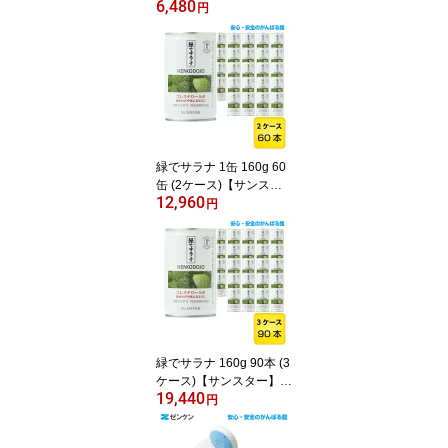
6,480
ー】【送料無料】【トク
円
ホ 特定保健用食品】
緑でサラナ 1缶 160g 60
缶 (2ケース)【サンスタ
12,960
ー】【送料無料】【トク
円
ホ 特定保健用食品】
緑でサラナ 160g 90本 (3
ケース)【サンスター】
19,440
【送料無料】【トクホ 特
円
定保健用食品】