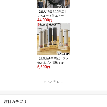
arasol Q270
【最大47倍 8/10限定】
ノベルティ付 エアー リ
44,000
ュック メンズ レディー
円
ス 大容量 ブランド Aer
リュックサック 軽量 通
勤 おしゃれ シンプル ビ
ジカジ カジュアル 無地
通勤リュック 耐久性 PC
収納 2層 A4 24L City Pac
k Pro 2
【正規品1年保証】 ラッ
セルホブス 電動ミル ソ
5,500
ルト ペッパー 電池式 電
円
池 小さい Russell Hobbs
ミル ミニ ミニサイズ ス
タンド ギフト プレゼン
もっと見る
ト 岩塩 胡椒 2本 2本セッ
ト おしゃれ ソルト＆ペ
ッパー 7935JP
注目カテゴリ