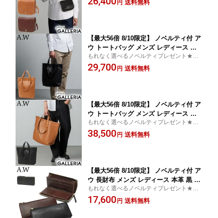
26,400
送料無料
円
コンパクトショルダー カウレザー
ル かっこいい おしゃれ コンパクト シ
ョルダー ホック かぶせ HOK SHOULD
ER M AB-008
【最大56倍 8/10限定】 ノベルティ付 ア
ウ トートバッグ メンズ レディース 大
もれなく選べるノベルティプレゼント★代
きめ A4 A_W 本革 革 牛革 レザー 縦型
引手数料無料★A_W アウ トートバッグ レ
29,700
縦 ブランド カジュアル 通勤 手持ち 肩
送料無料
円
ザートートバッグ お洒落
掛け レザートート おしゃれ シンプル
バッグ 2WAY CHANGE SHOULDER TO
TE S AB-010
【最大56倍 8/10限定】 ノベルティ付 ア
ウ トートバッグ メンズ レディース 大
もれなく選べるノベルティプレゼント★代
きめ 大容量 A4 B4 A_W 本革 革 牛革 レ
引手数料無料★A_W アウ トートバッグ レ
38,500
ザー ブランド カジュアル 通勤 手持ち
送料無料
円
ザートートバッグ お洒落
肩掛け レザートート おしゃれ シンプル
バッグ 2WAY CHANGE SHOULDER TO
TE M AB-011
【最大56倍 8/10限定】 ノベルティ付 ア
ウ 長財布 メンズ レディース 本革 黒 A_
もれなく選べるノベルティプレゼント★代
W 財布 革 レザー 小銭入れ ファスナー
引手数料無料★A_W アウ 長財布
17,600
大容量 シンプル Lobb LONG PURSE A
送料無料
円
P-001