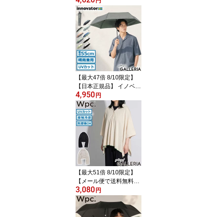
円
ィース G1990 Wpc. 傘 日
傘 コンパクト 小さい ブ
ランド 遮光 完全遮光 UV
カット 100% UPF50+ 耐
水 防水 50cm ULTRA LIG
HT G11001-03
【最大47倍 8/10限定】
【日本正規品】 イノベー
4,950
ター 折りたたみ傘 メン
円
ズ レディース 軽量 ブラ
ンド innovator コンパク
ト ワンタッチ 晴雨兼用
雨傘 日傘 傘 晴雨兼用折
り畳み 自動開閉 55cm 大
きめ UVカット 遮光 IN-5
5WJP
【最大51倍 8/10限定】
【メール便で送料無料】
3,080
Wpc. ショール 春夏 春 夏
円
カーディガン 大判 ダブ
リュピーシー ストール U
Vカット ボレロ ブランケ