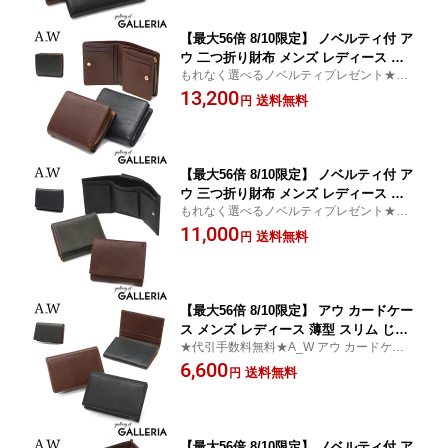
【最大56倍 8/10限定】 ノベルティ付 ア
ウ 二つ折り財布 メンズ レディース ブ
もれなく選べるノベルティプレゼント★代
ランド 札 小銭 A_W 財布 本革 革 レザ
引手数料無料★A_W アウ 二つ折り財布
13,200
ー 小銭入れ ファスナー シンプル 黒 Lo
送料無料
円
bb BILLFOLD L ZIP PURSE S AP-003
【最大56倍 8/10限定】 ノベルティ付 ア
ウ 三つ折り財布 メンズ レディース ブ
もれなく選べるノベルティプレゼント★代
ランド 札 小銭 A_W 財布 本革 革 レザ
引手数料無料★A_W アウ 三つ折り財布
11,000
ー 小銭入れ box型小銭入れ シンプル 黒
送料無料
円
Lobb TRIFOLD PURSE AP-004
【最大56倍 8/10限定】 アウ カードケー
ス メンズ レディース 薄型 スリム じゃ
★代引手数料無料★A_W アウ カードケース
ばら A_W ブランド 革 本革 レザー 名刺
カード収納 無地 おしゃれ レザーケース
6,600
入れ カード入れ ケース カード シンプ
送料無料
円
ル 薄い 丈夫 革小物 上品 ビジネス 大人
かぶせ Lobb CARD CASE AP-005
【最大56倍 8/10限定】 ノベルティ付 ア