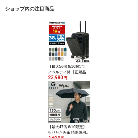
ショップ内の注目商品
【最大56倍 8/10限定】
ノベルティ付 【正規品2
23,980
年保証】 イノベーター
円
スーツケース 機内持ち込
み フロントオープン 軽
量 innovator キャリーケ
ース ブランド 小さめ S
サイズ ストッパー TSA
ロック 3泊 4泊 38L Extre
me Journey Cabin INV5
0
【最大47倍 8/10限定】
折りたたみ傘 晴雨兼用
4,620
軽量 超軽量 メンズ レデ