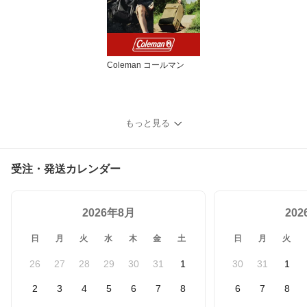
Coleman コールマン
もっと見る
受注・発送カレンダー
2026年8月
20
日
月
火
水
木
金
土
日
月
火
26
27
28
29
30
31
1
30
31
1
2
3
4
5
6
7
8
6
7
8