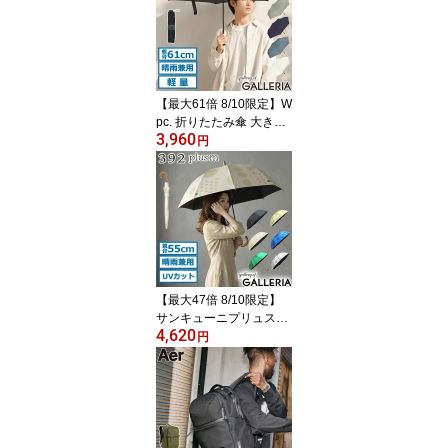
ット 薄手 レディース 接
触冷感 おしゃれ 3WAY U
Vカット接触冷感3wayシ
ョール W206-001-103
【最大61倍 8/10限定】W
pc. 折りたたみ傘 大きい
3,960
軽量 メンズ レディース
円
丈夫 ダブリュピーシー
傘 日傘 折りたたみ 折り
畳み傘 雨傘 晴雨兼用 UV
カット 折り畳み 大判 Wp
c classic AIR-LIGHT ラー
ジフォールディング アン
ブレラ CS008-001-002
【最大47倍 8/10限定】
サンキューニプリュスエ
4,620
ム 傘 レディース ブラン
円
ド 392plusm 長傘 軽量
軽い 丈夫 晴雨兼用傘 日
傘 雨傘 遮光 遮熱 UVカ
ット 手開き 大人 女性 可
愛い かわいい カラー 水
玉 親骨55cm maru UV p