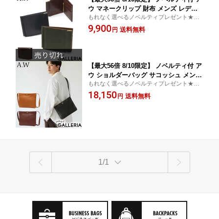
ウ マネークリップ 財布 メンズ レディ
もれなく選べるノベルティプレゼント★代
ース ブランド カード 小銭入れ付き A_
引手数料無料★A_W アウ マネークリップ
9,900
W 本革 革 レザー カード入れ 小銭入れ
送料無料
円
薄型 折り財布 牛革 革財布 札バサミ
シンプル スリム 薄い 丈夫 二つ折り コ
ンパクト ミニ財布 札ばさみ Lobb MON
EY CLIP AP-006
【最大56倍 8/10限定】 ノベルティ付 ア
ウ ショルダーバッグ サコッシュ メンズ
もれなく選べるノベルティプレゼント★代
レディース A_W 斜めがけ 革 本革 牛革
引手数料無料★A_W アウ ショルダーバッグ
18,150
ブランド 小さめ B5 大人 軽量 コンパク
送料無料
円
ショルダー バッグ
ト ミニショルダー 横型 横 斜めがけバ
ッグ 男性 女性 斜め掛け BB HOK SAC
OCHE AB-009
1/1