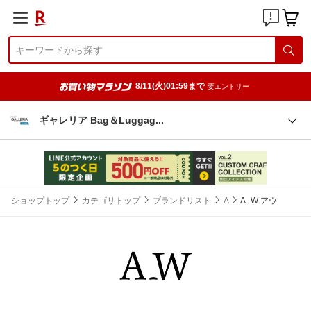
8/11(火)01:59まで
要エントリー
ギャレリア Bag＆Lugga
g
ショップトップ
カテゴリトップ
ブランドリスト
A
A_W アウ