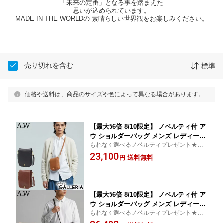
「未来の定番」となる事を踏まえた
思いが込められています。
MADE IN THE WORLDの 素晴らしい世界観をお楽しみください。
売り切れを含む
標準
価格や送料は、商品のサイズや色によって異なる場合があります。
【最大56倍 8/10限定】 ノベルティ付 ア
ウ ショルダーバッグ メンズ レディース
もれなく選べるノベルティプレゼント★代
A_W 斜めがけ 小さめ 革 本革 牛革 レザ
引手数料無料★A_W アウ ショルダーバッグ
23,100
ー ブランド 大人 軽量 メールバッグ シ
送料無料
円
ミニショルダー カウレザー
ンプル かっこいい おしゃれ ミニ コン
パクト ショルダー ホック HOK SHOUL
DER S AB-007
【最大56倍 8/10限定】 ノベルティ付 ア
ウ ショルダーバッグ メンズ レディース
もれなく選べるノベルティプレゼント★代
A_W 斜めがけ 小さめ 革 本革 牛革 レザ
引手数料無料★A_W アウ ショルダーバッグ
ー ブランド 大人 メールバッグ シンプ