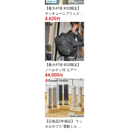
【最大47倍 8/10限定】
サンキューニプリュスエ
4,620
ム 傘 レディース ブラン
円
ド 392plusm 長傘 軽量
軽い 丈夫 晴雨兼用傘 日
傘 雨傘 遮光 遮熱 UVカ
ット 手開き 大人 女性 可
愛い かわいい カラー 水
玉 親骨55cm maru UV p
arasol Q270
【最大47倍 8/10限定】
ノベルティ付 エアー リ
44,000
ュック メンズ レディー
円
ス 大容量 ブランド Aer
リュックサック 軽量 通
勤 おしゃれ シンプル ビ
ジカジ カジュアル 無地
通勤リュック 耐久性 PC
収納 2層 A4 24L City Pac
k Pro 2
【正規品1年保証】 ラッ
セルホブス 電動ミル ソ