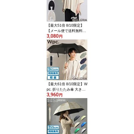
り畳み 自動開閉 55cm 大
きめ UVカット 遮光 IN-5
5WJP
【最大51倍 8/10限定】
【メール便で送料無料】
3,080
Wpc. ショール 春夏 春 夏
円
カーディガン 大判 ダブ
リュピーシー ストール U
Vカット ボレロ ブランケ
ット 薄手 レディース 接
触冷感 おしゃれ 3WAY U
Vカット接触冷感3wayシ
ョール W206-001-103
【最大61倍 8/10限定】W
pc. 折りたたみ傘 大きい
3,960
軽量 メンズ レディース
円
丈夫 ダブリュピーシー
傘 日傘 折りたたみ 折り
畳み傘 雨傘 晴雨兼用 UV
カット 折り畳み 大判 Wp
c classic AIR-LIGHT ラー
ジフォールディング アン
ブレラ CS008-001-002