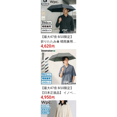
み フロントオープン 軽
量 innovator キャリーケ
ース ブランド 小さめ S
サイズ ストッパー TSA
ロック 3泊 4泊 38L Extre
me Journey Cabin INV5
0
【最大47倍 8/10限定】
折りたたみ傘 晴雨兼用
4,620
軽量 超軽量 メンズ レデ
円
ィース G1990 Wpc. 傘 日
傘 コンパクト 小さい ブ
ランド 遮光 完全遮光 UV
カット 100% UPF50+ 耐
水 防水 50cm ULTRA LIG
HT G11001-03
【最大47倍 8/10限定】
【日本正規品】 イノベー
4,950
ター 折りたたみ傘 メン
円
ズ レディース 軽量 ブラ
ンド innovator コンパク
ト ワンタッチ 晴雨兼用
雨傘 日傘 傘 晴雨兼用折