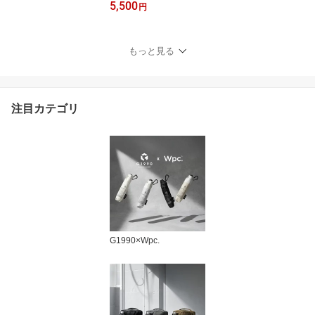
5,500
ルト ペッパー 電池式 電
円
池 小さい Russell Hobbs
ミル ミニ ミニサイズ ス
タンド ギフト プレゼン
もっと見る
ト 岩塩 胡椒 2本 2本セッ
ト おしゃれ ソルト＆ペ
ッパー 7935JP
注目カテゴリ
G1990×Wpc.