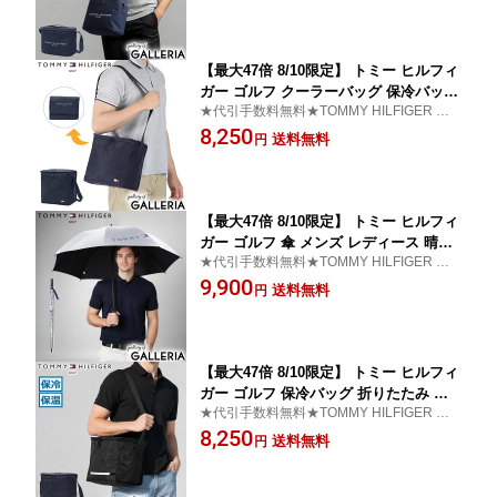
バッグ ボックスタイプ ソフト メンズ
レディース クールバッグ ショルダー T
HMG4SEF
【最大47倍 8/10限定】 トミー ヒルフィ
ガー ゴルフ クーラーバッグ 保冷バッグ
★代引手数料無料★TOMMY HILFIGER GO
小型 TOMMY HILFIGER GOLF 小さめ
LF トミーヒルフィガーゴルフ クーラーバッ
8,250
おしゃれ 保冷 折りたたみ パッカブル
送料無料
円
グ
ペットボトル ショルダー 肩掛け メンズ
レディース クールバッグ コンパクト T
HMG5SEB
【最大47倍 8/10限定】 トミー ヒルフィ
ガー ゴルフ 傘 メンズ レディース 晴雨
★代引手数料無料★TOMMY HILFIGER GO
兼用 TOMMY HILFIGER GOLF 大きい
LF トミー ヒルフィガー ゴルフ 傘 銀傘
9,900
大きめ 日傘 遮光 UVカット ブランド 長
送料無料
円
傘 丈夫 内側 黒 ゴルフパラソル 軽量 手
動 65cm THMG5SK2
【最大47倍 8/10限定】 トミー ヒルフィ
ガー ゴルフ 保冷バッグ 折りたたみ ス
★代引手数料無料★TOMMY HILFIGER GO
ポーツ スクエア TOMMY HILFIGER G
LF トミー ヒルフィガー ゴルフ 保冷バッグ
8,250
OLF 保冷 保温 コンパクト ファスナー
送料無料
円
付き 折り畳み ショルダー おしゃれ ク
ールバッグ シグネチャー THMG6SEF