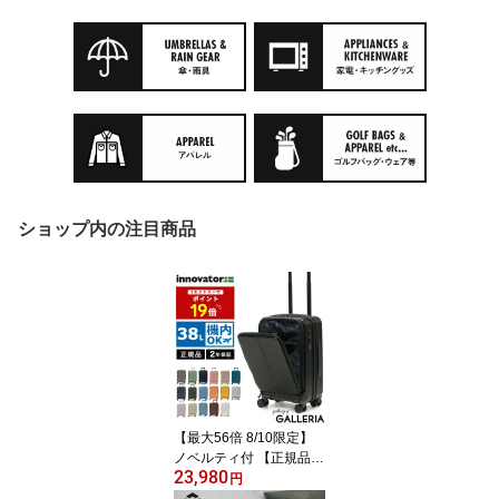
ショップ内の注目商品
【最大56倍 8/10限定】
ノベルティ付 【正規品2
23,980
年保証】 イノベーター
円
スーツケース 機内持ち込