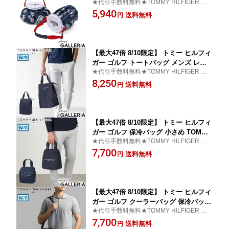
★代引手数料無料★TOMMY HILFIGER GO
OLF 氷のう ひょうのう アイスパック
LF トミーヒルフィガーゴルフ 氷嚢 アイシ
5,940
スポーツ 大きめ おしゃれ 持ち運び ス
送料無料
円
ング
トラップ付き 冷却 熱中症対策 首 冷却
クールダウン ロゴ 9.5cm 大口径 THMG
4FEE
【最大47倍 8/10限定】 トミー ヒルフィ
ガー ゴルフ トートバッグ メンズ レデ
★代引手数料無料★TOMMY HILFIGER GO
ィース ファスナー付き A4 大きめ TOM
LF トミー ヒルフィガー ゴルフ トートバッ
8,250
MY HILFIGER GOLF 保冷 保冷バッグ
送料無料
円
グ
クーラーバッグ ペットボトル 縦型 縦
ブランド クールバッグ トート THMG4F
EZ
【最大47倍 8/10限定】 トミー ヒルフィ
ガー ゴルフ 保冷バッグ 小さめ TOMMY
★代引手数料無料★TOMMY HILFIGER GO
HILFIGER GOLF おしゃれ ブランド ク
LF トミー ヒルフィガー ゴルフ 保冷バッグ
7,700
ーラーバッグ 保冷 バッグ お弁当バッグ
送料無料
円
お弁当 ランチ 弁当 アウトドア 500ml
ペットボトル クールバッグ ハンドル T
HMG4SEE
【最大47倍 8/10限定】 トミー ヒルフィ
ガー ゴルフ クーラーバッグ 保冷バッグ
★代引手数料無料★TOMMY HILFIGER GO
小型 TOMMY HILFIGER GOLF 小さめ
LF トミーヒルフィガーゴルフ クーラーバッ
7,700
おしゃれ 保冷 ペットボトル ショルダー
送料無料
円
グ