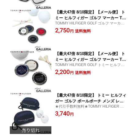
【最大47倍 8/10限定】【メール便】 ト
ミー ヒルフィガー ゴルフ マーカー TO
TOMMY HILFIGER GOLF ゴルフ マーカー
MMY HILFIGER GOLF おしゃれ メタル
ロゴ
2,750
ボールマーカー ブランド 大人 ラウンド
送料無料
円
プレゼント メンズ レディース フラッグ
ロゴ THMG5FM3
【最大47倍 8/10限定】【メール便】 ト
ミー ヒルフィガー ゴルフ マーカー TO
TOMMY HILFIGER GOLF トミー ヒルフィ
MMY HILFIGER GOLF おしゃれ メタル
ガー ゴルフ マーカー
2,200
ボールマーカー ゴルフマーカー ラウン
送料無料
円
ド ブランド ロゴ かわいい 上品 メンズ
レディース ゴルフ用品 ゴルフグッズ シ
ングルポケット THMG6SM1
【最大47倍 8/10限定】 トミー ヒルフィ
ガー ゴルフ ボールポーチ メンズ レデ
★代引手数料無料★TOMMY HILFIGER GO
ィース 小物入れ ブランド マチあり TO
LF トミー ヒルフィガー ゴルフ ボールポー
3,740
MMY HILFIGER GOLF おしゃれ 小物
円
チ
入れ ボール 小さめ ミニ コンパクト ボ
ールケース ボールポーチシグネチャー
THMG5SEA