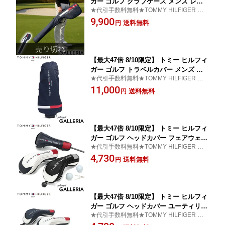
ガー ゴルフ クラブケース メンズ レデ
★代引手数料無料★TOMMY HILFIGER GO
ィース 5本 6本 TOMMY HILFIGER GO
LF トミー ヒルフィガー ゴルフ クラブケー
9,900
LF おしゃれ 46インチ 軽量 5〜6本収納
送料無料
円
ス
ナイロン 練習用 練習 ゴルフクラブバッ
グ ブランド シグネチャー THMG4SKA
【最大47倍 8/10限定】 トミー ヒルフィ
ガー ゴルフ トラベルカバー メンズ レ
★代引手数料無料★TOMMY HILFIGER GO
ディース TOMMY HILFIGER GOLF 9.5
LF トミー ヒルフィガー トラベルカバー
11,000
型収納可能 おしゃれ 飛行機 ゴルフバッ
送料無料
円
グ キャディバッグカバー カバー ゴルフ
用品 シグネチャー THMG4SKB
【最大47倍 8/10限定】 トミー ヒルフィ
ガー ゴルフ ヘッドカバー フェアウェイ
★代引手数料無料★TOMMY HILFIGER GO
TOMMY HILFIGER GOLF ブランド フ
LF トミー ヒルフィガー ゴルフ ヘッドカバ
4,730
ェアウェイカバー 200cc クラブカバー
送料無料
円
ー
スリップオン 番手 ロゴ 刺繍 ゴルフ用
品 フェアウェイ用 ベーシック THMG4S
H2
【最大47倍 8/10限定】 トミー ヒルフィ
ガー ゴルフ ヘッドカバー ユーティリテ
★代引手数料無料★TOMMY HILFIGER GO
ィ TOMMY HILFIGER GOLF ブランド
LF トミー ヒルフィガー ゴルフ ヘッドカバ