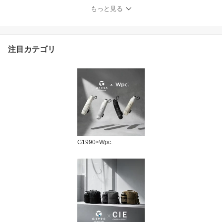
タンド ギフト プレゼン
もっと見る
ト 岩塩 胡椒 2本 2本セッ
ト おしゃれ ソルト＆ペ
ッパー 7935JP
注目カテゴリ
G1990×Wpc.