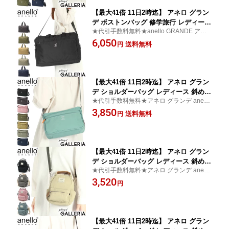
グ GTM0177Z
【最大41倍 11日2時迄】 アネロ グラン
デ ボストンバッグ 修学旅行 レディース
★代引手数料無料★anello GRANDE アネロ
大容量 旅行 軽量 2WAY anello GRAND
グランデ ボストン 2WAYボストン 2WAY
6,050
E ボストン バッグ ショルダー カバン 3
送料無料
円
6L おしゃれ 旅行用 旅行バッグ 撥水 斜
め掛け 斜めがけ シンプル かわいい CA
BIN GTM0178Z
【最大41倍 11日2時迄】 アネロ グラン
デ ショルダーバッグ レディース 斜めが
★代引手数料無料★アネロ グランデ anello
けバッグ ブランド 軽量 軽い anello GR
GRANDE ショルダーバッグ 斜め掛け 無地
3,850
ANDE ショルダー バッグ カバン 斜めが
送料無料
円
け 斜め掛けバッグ 大人 A5 撥水 はっ水
小さめ シンプル かわいい おしゃれ CA
BIN GTM0452Z
【最大41倍 11日2時迄】 アネロ グラン
デ ショルダーバッグ レディース 斜めが
★代引手数料無料★アネロ グランデ anello
けバッグ anello GRANDE 斜めがけ 小
GRANDE ショルダーバッグ 斜め掛け ポシ
3,520
さめ ブランド 大人 軽量 かわいい 小さ
円
ェット
い ミニショルダー ポシェット モッテ m
otte 2WAYナノショルダーバッグ GHM0
559
【最大41倍 11日2時迄】 アネロ グラン