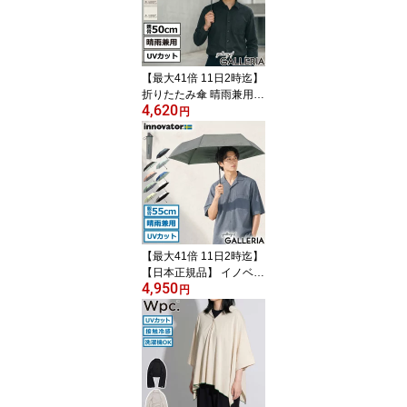
サイズ ストッパー TSA
ロック 3泊 4泊 38L Extre
me Journey Cabin INV5
0
【最大41倍 11日2時迄】
折りたたみ傘 晴雨兼用
4,620
軽量 超軽量 メンズ レデ
円
ィース G1990 Wpc. 傘 日
傘 コンパクト 小さい ブ
ランド 遮光 完全遮光 UV
カット 100% UPF50+ 耐
水 防水 50cm ULTRA LIG
HT G11001-03
【最大41倍 11日2時迄】
【日本正規品】 イノベー
4,950
ター 折りたたみ傘 メン
円
ズ レディース 軽量 ブラ
ンド innovator コンパク
ト ワンタッチ 晴雨兼用
雨傘 日傘 傘 晴雨兼用折
り畳み 自動開閉 55cm 大
きめ UVカット 遮光 IN-5
5WJP