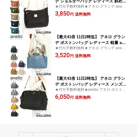
デ ショルダーバッグ レディース 斜めが
★代引手数料無料★アネロ グランデ anello
けバッグ A4 ブランド 軽量 軽い anello
GRANDE ショルダーバッグ 斜め掛け 無地
3,850
GRANDE ショルダー バッグ カバン 斜
送料無料
円
めがけ 斜め掛けバッグ 大人 合皮 シン
プル カジュアル かわいい おしゃれ CA
BIN GTM0334Z
【最大41倍 11日2時迄】 アネロ グラン
デ ボストンバッグ レディース 軽量 ane
★代引手数料無料★アネロ グランデ anello
llo GRANDE ショルダーバッグ 小さめ
GRANDE 2WAY ボストンバッグ 斜め掛け
3,520
小さい 軽い おしゃれ 2WAY ミニボスト
送料無料
円
ンバッグ ミニ ショルダー バッグ ブラ
ンド 斜めがけ 撥水 A5 GL GTT0472Z
【最大41倍 11日2時迄】 アネロ グラン
デ ボストンバッグ レディース メンズ
★代引手数料無料★anello アネロ ボストン
旅行 anello GRANDE 小さめ ブランド
ショルダー 拡張可 エキスパンダブル
6,050
おしゃれ 軽量 拡張 一泊 二泊 30L 21L 2
送料無料
円
WAYボストンバッグ 旅行バッグ 撥水 ボ
ストン バッグ SPS 2WAY 拡張ボストン
バッグ GTC3341Z