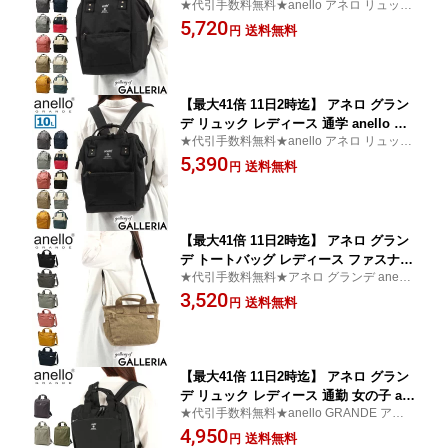
★代引手数料無料★anello アネロ リュック
ello GRANDE リュックサック 18L 通勤
サック 通学リュック 撥水
5,720
おしゃれ オシャレ 大人 かわいい 軽量
送料無料
円
バッグ きれいめ 撥水 黒 シンプル 口金
リュック SPS A4 口金 リュック (R) GU
B3013Z
【最大41倍 11日2時迄】 アネロ グラン
デ リュック レディース 通学 anello GR
★代引手数料無料★anello アネロ リュック
ANDE リュックサック 10L 通勤 おしゃ
サック 通学リュック 撥水
5,390
れ オシャレ 大人 かわいい 軽量 バッグ
送料無料
円
きれいめ 撥水 黒 シンプル 小さめ ミニ
口金リュック SPS A4口金 リュック (S)
GUB3014Z
【最大41倍 11日2時迄】 アネロ グラン
デ トートバッグ レディース ファスナー
★代引手数料無料★アネロ グランデ anello
付き anello GRANDE 2WAYトートバッ
GRANDE 2WAY トートバッグ 斜め掛け
3,520
グ バッグ ショルダーバッグ 軽量 おし
送料無料
円
ゃれ ショルダー 斜めがけ ブランド 小
さめ A5 撥水 SPS GUH2315Z
【最大41倍 11日2時迄】 アネロ グラン
デ リュック レディース 通勤 女の子 an
★代引手数料無料★anello GRANDE アネロ
ello GRANDE リュックサック デイパッ
グランデ リュックサック 黒
4,950
ク 2WAY 軽量 軽い おしゃれ 女性 A4 18
送料無料
円