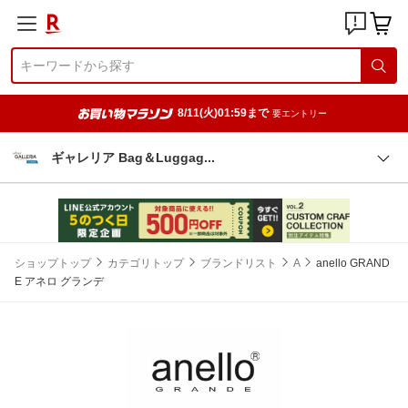
8/11(火)01:59まで
要エントリー
ギャレリア Bag＆Lugga
g
ショップトップ
カテゴリトップ
ブランドリスト
A
anello GRAND
E アネロ グランデ