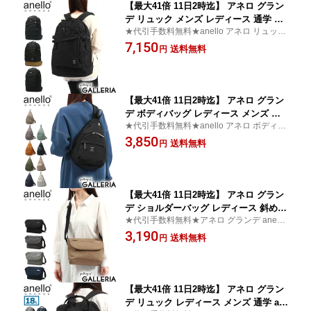
【最大41倍 11日2時迄】 アネロ グラン
デ リュック メンズ レディース 通学 大
★代引手数料無料★anello アネロ リュック
容量 anello GRANDE 10ポケット おし
サック 通学リュック カジュアル 撥水
7,150
ゃれ 40L 大人 PC ノートパソコン ノー
送料無料
円
トPC B4 A4 男子 女子 大学生 高校生 中
学生 通学リュック 大きめ HC 大容量リ
ュック GTH2571Z
【最大41倍 11日2時迄】 アネロ グラン
デ ボディバッグ レディース メンズ 大
★代引手数料無料★anello アネロ ボディー
容量 anello GRANDE 斜めがけ 大きめ
バッグ 縦型 クロスボディバッグ
3,850
かわいい ブランド ワンショルダーバッ
送料無料
円
グ 斜めがけバッグ 斜めがけ バッグ A5
ペットボトル MOIST A5クロスボディ G
TM0314Z
【最大41倍 11日2時迄】 アネロ グラン
デ ショルダーバッグ レディース 斜めが
★代引手数料無料★アネロ グランデ anello
けバッグ anello GRANDE メッセンジャ
GRANDE メッセンジャーバッグ ショルダ
3,190
ーバッグ 斜めがけ 小さい ブランド 軽
送料無料
円
ー
量 50代 A5 撥水 SPS シンプルメッセン
ジャーバッグ SMALL SIZE GUA0961Z
【最大41倍 11日2時迄】 アネロ グラン
デ リュック レディース メンズ 通学 an