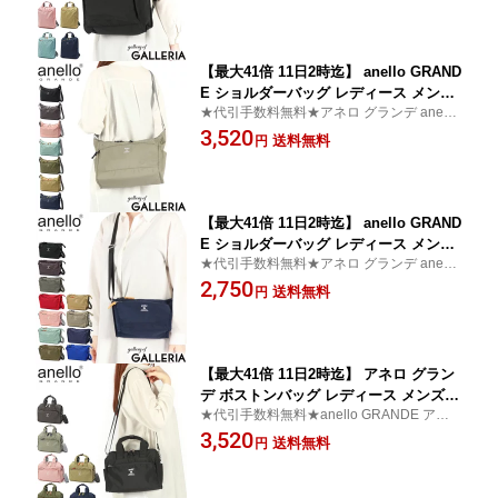
L 手持ち トート トートリュック カジュ
アル シンプル 撥水 ブランド CABIN GT
M0171Z
【最大41倍 11日2時迄】 anello GRAND
E ショルダーバッグ レディース メンズ
★代引手数料無料★アネロ グランデ anello
斜めがけバッグ ブランド アネロ グラン
GRANDE ショルダーバッグ 軽い
3,520
デ キャビン ショルダー 小さめ 大人 軽
送料無料
円
量 布製 撥水 黒 おしゃれ 可愛い CABIN
A5ショルダーバッグ GTM0172Z
【最大41倍 11日2時迄】 anello GRAND
E ショルダーバッグ レディース メンズ
★代引手数料無料★アネロ グランデ anello
斜めがけバッグ ブランド アネロ グラン
GRANDE ショルダーバッグ 軽い
2,750
デ キャビン ショルダー 小さめ 大人 軽
送料無料
円
量 布製 撥水 黒 おしゃれ 可愛い CABIN
ミニショルダーバッグ GTM0173Z
【最大41倍 11日2時迄】 アネロ グラン
デ ボストンバッグ レディース メンズ
★代引手数料無料★anello GRANDE アネロ
斜めがけ anello GRANDE ショルダーバ
グランデ 斜めがけバッグ 20代 30代
3,520
ッグ 10ポケット 小さめ 小さい ブラン
送料無料
円
ド 軽量 軽い 可愛い 撥水 おしゃれ A5 C
ABIN キャビン 2WAY ミニボストンバッ