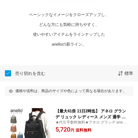
ベーシックなイメージをクローズアップし、
どんな方にも気軽に持ちやすく、
使いやすいアイテムをラインナップした
anelloの新ライン。
売り切れを含む
標準
価格や送料は、商品のサイズや色によって異なる場合があります。
【最大41倍 11日2時迄】 アネロ グラン
デ リュック レディース メンズ 通学 通
★代引手数料無料★アネロ グランデ anello
勤 anello GRANDE デイパック バック
GRANDE リュック マザーバッグ
5,720
パック リュックサック 軽量 おしゃれ
送料無料
円
撥水 旅行 A4 カジュアル 小さめ 軽い 大