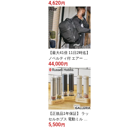
4,620
ム 傘 レディース ブラン
円
ド 392plusm 長傘 軽量
軽い 丈夫 晴雨兼用傘 日
傘 雨傘 遮光 遮熱 UVカ
ット 手開き 大人 女性 可
愛い かわいい カラー 水
玉 親骨55cm maru UV p
arasol Q270
【最大41倍 11日2時迄】
ノベルティ付 エアー リ
44,000
ュック メンズ レディー
円
ス 大容量 ブランド Aer
リュックサック 軽量 通
勤 おしゃれ シンプル ビ
ジカジ カジュアル 無地
通勤リュック 耐久性 PC
収納 2層 A4 24L City Pac
k Pro 2
【正規品1年保証】 ラッ
セルホブス 電動ミル ソ
5,500
ルト ペッパー 電池式 電
円
池 小さい Russell Hobbs
ミル ミニ ミニサイズ ス