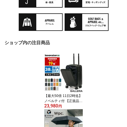
ショップ内の注目商品
【最大50倍 11日2時迄】
ノベルティ付 【正規品2
23,980
年保証】 イノベーター
円
スーツケース 機内持ち込
み フロントオープン 軽
量 innovator キャリーケ
ース ブランド 小さめ S