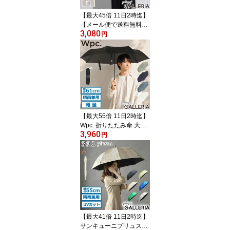
【最大45倍 11日2時迄】
【メール便で送料無料】
3,080
Wpc. ショール 春夏 春 夏
円
カーディガン 大判 ダブ
リュピーシー ストール U
Vカット ボレロ ブランケ
ット 薄手 レディース 接
触冷感 おしゃれ 3WAY U
Vカット接触冷感3wayシ
ョール W206-001-103
【最大55倍 11日2時迄】
Wpc. 折りたたみ傘 大き
3,960
い 軽量 メンズ レディー
円
ス 丈夫 ダブリュピーシ
ー 傘 日傘 折りたたみ 折
り畳み傘 雨傘 晴雨兼用
UVカット 折り畳み 大判
Wpc classic AIR-LIGHT
ラージフォールディング
アンブレラ CS008-001-
002
【最大41倍 11日2時迄】
サンキューニプリュスエ