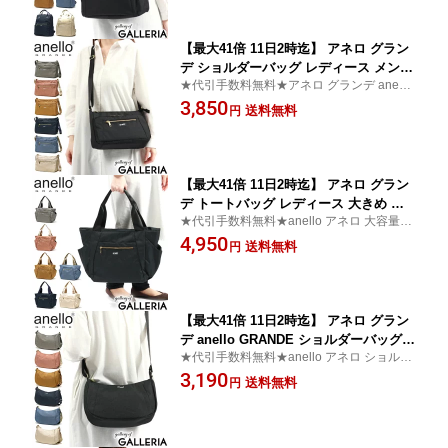
人 ブランド ママ GL 多収納リュック G
TC4131Z
【最大41倍 11日2時迄】 アネロ グラン
デ ショルダーバッグ レディース メンズ
★代引手数料無料★アネロ グランデ anello
斜めがけバッグ anello GRANDE ショル
GRANDE ショルダーバッグ 30代 40代
3,850
ダー 小さめ ブランド 斜めがけ 軽量 小
送料無料
円
さい カジュアル おしゃれ 横型 A5 撥水
大人 GL 多収納ショルダーバッグ GTC4
132Z
【最大41倍 11日2時迄】 アネロ グラン
デ トートバッグ レディース 大きめ 大
★代引手数料無料★anello アネロ 大容量 ト
容量 A4 anello GRANDE 10ポケット 通
ートバッグ 肩掛け 撥水
4,950
勤 軽量 軽い A4サイズ ファスナー付き
送料無料
円
トート バッグ マザーズバッグ ママバッ
グ ブランド 大人 GL A4トートバッグ G
TT0473Z
【最大41倍 11日2時迄】 アネロ グラン
デ anello GRANDE ショルダーバッグ
★代引手数料無料★anello アネロ ショルダ
レディース 斜めがけバッグ anello GRA
ーバッグ バッグ 斜め掛け
3,190
NDE 斜めがけ A5 大人 ショルダー バッ
送料無料
円
グ ブランド 軽量 杢調 ファスナー付き
小さめ 撥水 GL A5ショルダーバッグ G
TT0474Z