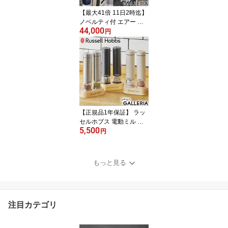
【最大41倍 11日2時迄】
ノベルティ付 エアー リ
44,000
ュック メンズ レディー
円
ス 大容量 ブランド Aer
リュックサック 軽量 通
勤 おしゃれ シンプル ビ
ジカジ カジュアル 無地
通勤リュック 耐久性 PC
収納 2層 A4 24L City Pac
k Pro 2
【正規品1年保証】 ラッ
セルホブス 電動ミル ソ
5,500
ルト ペッパー 電池式 電
円
池 小さい Russell Hobbs
ミル ミニ ミニサイズ ス
タンド ギフト プレゼン
もっと見る
ト 岩塩 胡椒 2本 2本セッ
ト おしゃれ ソルト＆ペ
ッパー 7935JP
注目カテゴリ