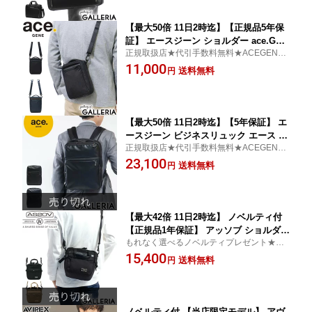
GENE 30421
【最大50倍 11日2時迄】【正規品5年保
証】 エースジーン ショルダー ace.GEN
正規取扱店★代引手数料無料★ACEGENE
E フレックスライトフィット フレック
エースジーン ショルダーバッグ
11,000
スライト FLEX LITE Fit ショルダーバ
送料無料
円
ッグ 斜めがけバッグ メンズ ナイロン A
CEGENE 54551 ミニショルダー
【最大50倍 11日2時迄】【5年保証】 エ
ースジーン ビジネスリュック エース ビ
正規取扱店★代引手数料無料★ACEGENE
ジネス リュック ace.GENE GADGETA
エースジーン リュックサック
23,100
BLE-WR ガジェタブル WR 2気室 A4 9L
送料無料
円
通勤 通勤バッグ メンズ ACEGENE グッ
ドデザイン賞受賞 55541
【最大42倍 11日2時迄】 ノベルティ付
【正規品1年保証】 アッソブ ショルダー
もれなく選べるノベルティプレゼント★代
バッグ AS2OV 巾着バッグ 巾着ショル
引手数料無料★アッソブ AS2OV バッグ 巾
15,400
ダー EXCLUSIVE BALLISTIC NYLON
送料無料
円
着バッグ 巾着ショルダー
DRAWSTRING BAG 斜めがけ 小さめ ミ
ニショルダー メンズ レディース ASSO
V 061326
ノベルティ付 【当店限定モデル】 アヴ