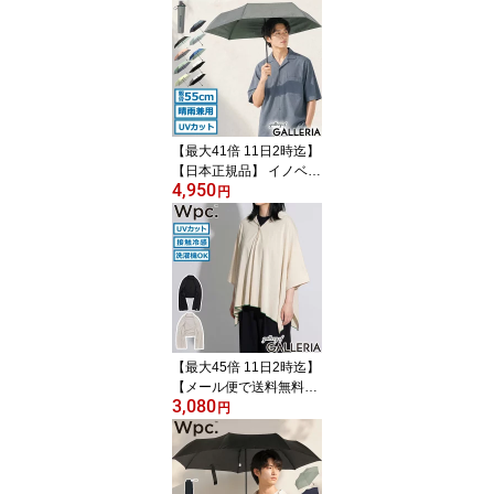
傘 コンパクト 小さい ブ
ランド 遮光 完全遮光 UV
カット 100% UPF50+ 耐
水 防水 50cm ULTRA LIG
HT G11001-03
【最大41倍 11日2時迄】
【日本正規品】 イノベー
4,950
ター 折りたたみ傘 メン
円
ズ レディース 軽量 ブラ
ンド innovator コンパク
ト ワンタッチ 晴雨兼用
雨傘 日傘 傘 晴雨兼用折
り畳み 自動開閉 55cm 大
きめ UVカット 遮光 IN-5
5WJP
【最大45倍 11日2時迄】
【メール便で送料無料】
3,080
Wpc. ショール 春夏 春 夏
円
カーディガン 大判 ダブ
リュピーシー ストール U
Vカット ボレロ ブランケ
ット 薄手 レディース 接