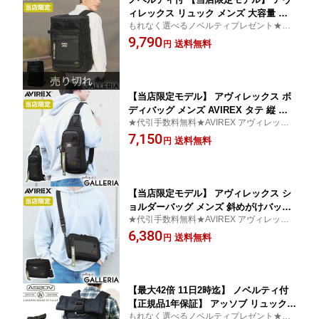
ィレックス リュック メンズ 大容量 通
もれなく選べるノベルティプレゼント★代
学 レディース AVIREX アビレックス お
引手数料無料★アビレックス アヴィレック
9,790
しゃれ リュックサック A3 B4 A4 PC収
送料無料
円
ス AVIREX リュック 大容量
納 ブランド SUPER HORNET AVX598
G
【当店限定モデル】 アヴィレックス ボ
ディバッグ メンズ AVIREX タテ 縦 ワ
★代引手数料無料★AVIREX アヴィレック
ンショルダー 斜めがけ 斜めがけ ショル
ス ボディバッグ アビレックス 限定
7,150
ダーバッグ A5 軽量 軽い 別注 リミテッ
送料無料
円
ド SUPER HORNET ONE SHOLDER A
VX604G
【当店限定モデル】 アヴィレックス シ
ョルダーバッグ メンズ 斜めがけバッグ
★代引手数料無料★AVIREX アヴィレック
大人 軽量 小さめ AVIREX A5 ミニショ
ス ショルダーバッグ アビレックス 限定
6,380
ルダー 小さい 横型 軽量 軽い 黒 別注 リ
送料無料
円
ミテッド SUPER HORNET Mini SHOL
DER AVX605G
【最大42倍 11日2時迄】 ノベルティ付
【正規品1年保証】 アッソブ リュック
もれなく選べるノベルティプレゼント★代
メンズ 大容量 シンプル 黒 AS2OV カジ