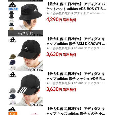
【最大41倍 11日2時迄】 アディダス バ
ケットハット adidas ADS BOS CT BU
★代引手数料無料★アディダス adidas バケ
CKET HAT 帽子 バケハ バケット ハット
ットハット シンプル
4,290
ブランド ロゴ 刺繍 綿 コットン メンズ
送料無料
円
レディース 117-111701
【最大41倍 11日2時迄】 アディダス キ
ャップ adidas 帽子 ADM D-CROWN T
★代引手数料無料★adidas アディダス キャ
WILL CAP フリーサイズ 綿 深め スポー
ップ コットン カジュアル
3,630
ツ アウトドア カジュアル メンズ レデ
送料無料
円
ィース 231-011001
【最大41倍 11日2時迄】 アディダス キ
ャップ adidas 帽子 メッシュ ADM REF
★代引手数料無料★adidas アディダス キャ
LECTOR LT-MESH CAP フリーサイズ
ップ 涼しい 春夏
3,630
スポーツ アウトドア カジュアル メンズ
送料無料
円
レディース 231-011002
【最大41倍 11日2時迄】 アディダス キ
ャップ キッズ adidas 帽子 女の子 小学