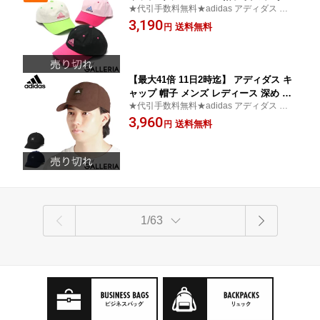
★代引手数料無料★adidas アディダス キャ
生 女子 ジュニア 吸水速乾 日よけ 熱中
ップ キッズ 子供用 チルドレンサイズ
3,190
症対策 UV サイズ調整 子ども ブランド
送料無料
円
ロゴ スポーツ かっこいい 春夏 秋冬 AD
G COTTON TWILL CAP 241-011500
【最大41倍 11日2時迄】 アディダス キ
ャップ 帽子 メンズ レディース 深め 大
★代引手数料無料★adidas アディダス キャ
きいサイズ adidas ブランド 大きめ 秋
ップ 帽子 吸汗速乾
3,960
冬 秋 冬 コーデュロイ ブラック 黒 ブラ
送料無料
円
ウン ネイビー 速乾 洗濯 洗濯機で洗え
る 洗濯機 ADM POLY CORDUROY 6P
CAP 243-011003
1/63