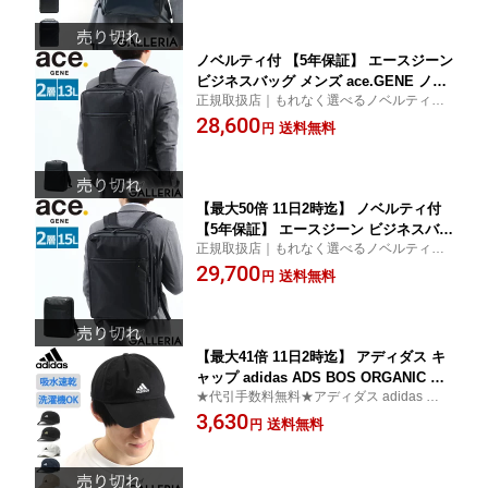
ッドデザイン賞受賞 55542
ノベルティ付 【5年保証】 エースジーン
ビジネスバッグ メンズ ace.GENE ノー
正規取扱店｜もれなく選べるノベルティプ
トPC PC エース ACE 通勤 ビジネス リ
レゼント★代引手数料無料★エースジーン
28,600
ュック ビジネスリュック 軽量 軽い 撥
送料無料
円
ace.GENE エース リュック ビジネスバッグ
水 A4 B4 13L 2層 スクエア型 限定モデ
ル GADGETABLE HEATHER 62982
【最大50倍 11日2時迄】 ノベルティ付
【5年保証】 エースジーン ビジネスバッ
正規取扱店｜もれなく選べるノベルティプ
グ メンズ 大容量 ace.GENE 通勤 軽量
レゼント★代引手数料無料★エースジーン
29,700
撥水 A4 B4 15L 2層 PC収納 ノートPC
送料無料
円
ace.GENE エース リュック ビジネスバッグ
GADGETABLE HEATHER ガジェタブル
ヘザー 限定モデル 62983
【最大41倍 11日2時迄】 アディダス キ
ャップ adidas ADS BOS ORGANIC CO
★代引手数料無料★アディダス adidas 帽子
TTON CAP 帽子 ブランド 吸汗速乾 洗
キャップ
3,630
濯機洗い可能 刺繍 ロゴ スポーツ コッ
送料無料
円
トン メンズ レディース 111-111701