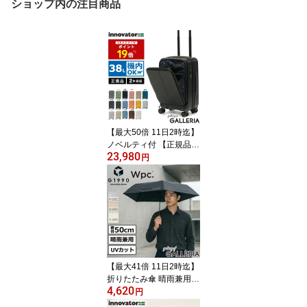
ショップ内の注目商品
【最大50倍 11日2時迄】
ノベルティ付 【正規品2
23,980
年保証】 イノベーター
円
スーツケース 機内持ち込
み フロントオープン 軽
量 innovator キャリーケ
ース ブランド 小さめ S
サイズ ストッパー TSA
ロック 3泊 4泊 38L Extre
me Journey Cabin INV5
0
【最大41倍 11日2時迄】
折りたたみ傘 晴雨兼用
4,620
軽量 超軽量 メンズ レデ
円
ィース G1990 Wpc. 傘 日