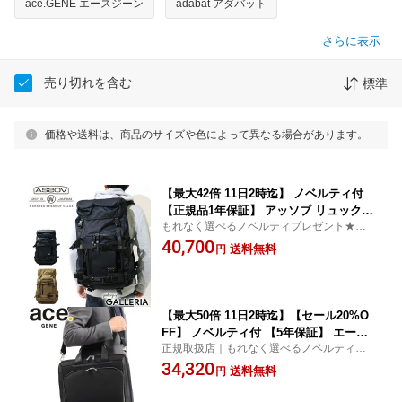
ace.GENE エースジーン
adabat アダバット
さらに表示
売り切れを含む
標準
価格や送料は、商品のサイズや色によって異なる場合があります。
【最大42倍 11日2時迄】 ノベルティ付
【正規品1年保証】 アッソブ リュック
もれなく選べるノベルティプレゼント★代
メンズ 大容量 シンプル 黒 AS2OV カジ
引手数料無料★アッソブ AS2OV リュック
40,700
ュアル おしゃれ 通学 ブランド バック
送料無料
円
パック デイパック リュックサック ナイ
ロン B4 PC CORDURA DOBBY 305D A
SSOV 061400
【最大50倍 11日2時迄】【セール20%O
FF】 ノベルティ付 【5年保証】 エース
正規取扱店｜もれなく選べるノベルティプ
ジーン ビジネスバッグ ace.GENE DUR
レゼント★代引手数料無料★エースジーン
34,320
ATECT デュラテクト ブリーフケース 2
送料無料
円
ace.GENE ビジネスバッグ 2WAY
WAY ショルダー 大容量 通勤 A4 B4 12L
メンズ PC収納 撥水 日本製 エース ACE