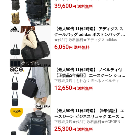
引手数料無料★アッソブ AS2OV リュック
39,600
ュアル おしゃれ 通学 ブランド バック
送料無料
円
パック デイパック リュックサック ナイ
ロン ロールトップ B4 PC CORDURA D
OBBY 305DASSOV 061401
【最大50倍 11日2時迄】 アディダス ス
クールバッグ adidas ボストンバッグ タ
★代引手数料無料★アディダス adidas スク
イガーバッグ スクール ボストン バッグ
ールバッグ 通学バッグ 通学カバン
6,050
A4 通学 16L メンズ レディース 中学生
送料無料
円
高校生 スクバ 47651
【最大50倍 11日2時迄】 ノベルティ付
【正規品5年保証】 エースジーン ショル
正規取扱店｜もれなく選べるノベルティプ
ダー ace.GENE フレックスライトフィ
レゼント★代引手数料無料★ACEGENE エ
12,650
ット フレックスライト FLEX LITE Fit
送料無料
円
ースジーン ショルダーバッグ
ショルダーバッグ 斜めがけバッグ メン
ズ ナイロン ACEGENE 54552
【最大50倍 11日2時迄】【5年保証】 エ
ースジーン ビジネスリュック エース ビ
正規取扱店★代引手数料無料★ACEGENE
ジネス リュック ace.GENE GADGETA
エースジーン リュックサック
25,300
BLE-WR ガジェタブル WR 2気室 B4 13
送料無料
円
L 通勤 通勤バッグ メンズ ACEGENE グ