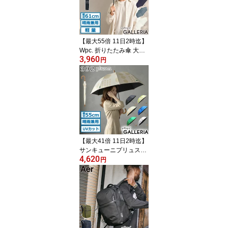
触冷感 おしゃれ 3WAY U
Vカット接触冷感3wayシ
ョール W206-001-103
【最大55倍 11日2時迄】
Wpc. 折りたたみ傘 大き
3,960
い 軽量 メンズ レディー
円
ス 丈夫 ダブリュピーシ
ー 傘 日傘 折りたたみ 折
り畳み傘 雨傘 晴雨兼用
UVカット 折り畳み 大判
Wpc classic AIR-LIGHT
ラージフォールディング
アンブレラ CS008-001-
002
【最大41倍 11日2時迄】
サンキューニプリュスエ
4,620
ム 傘 レディース ブラン
円
ド 392plusm 長傘 軽量
軽い 丈夫 晴雨兼用傘 日
傘 雨傘 遮光 遮熱 UVカ
ット 手開き 大人 女性 可
愛い かわいい カラー 水
玉 親骨55cm maru UV p
arasol Q270