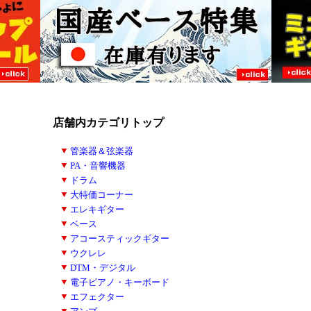
店舗内カテゴリトップ
■
▼
管楽器＆弦楽器
■
▼
PA・音響機器
■
▼
ドラム
■
▼
大特価コーナー
■
▼
エレキギター
■
▼
ベース
■
▼
アコースティックギター
■
▼
ウクレレ
■
▼
DTM・デジタル
■
▼
電子ピアノ・キーボード
■
▼
エフェクター