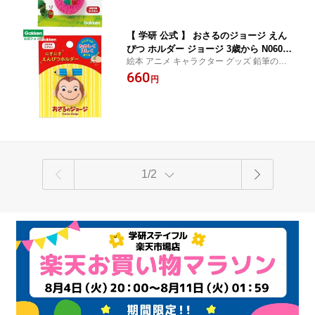
【 学研 公式 】 おさるのジョージ えん
ぴつ ホルダー ジョージ 3歳から N06024
絵本 アニメ キャラクター グッズ 鉛筆の持
学研ステイフル 文具 雑貨
ち方 知育 入学準備 入園準備
660
円
1/2