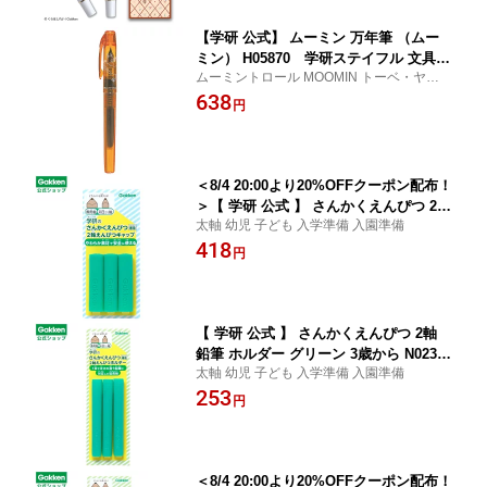
【学研 公式】 ムーミン 万年筆 （ムー
ミン） H05870 学研ステイフル 文具
ムーミントロール MOOMIN トーベ・ヤンソ
雑貨
ン プラチナ万年筆 プラチナ フレピー 筆記
638
円
具 ペン インクペン 文房具 フィンランド 北
欧 文具女子
＜8/4 20:00より20%OFFクーポン配布！
＞【 学研 公式 】 さんかくえんぴつ 2軸
太軸 幼児 子ども 入学準備 入園準備
鉛筆 キャップ グリーン 3歳から N03801
418
学研ステイフル 文具 雑貨
円
【 学研 公式 】 さんかくえんぴつ 2軸
鉛筆 ホルダー グリーン 3歳から N02301
太軸 幼児 子ども 入学準備 入園準備
学研ステイフル 文具 雑貨
253
円
＜8/4 20:00より20%OFFクーポン配布！