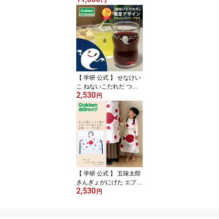
円
セット 21種150パーツ
電池不要 4歳から【3Lサ
イズラッピング対応商
品】 83738 学研ステイ
フル おもちゃ 知育玩具
【 学研 公式 】 せなけい
こ ねないこだれだ つよ
2,530
いこグラス おばけ Mサイ
円
ズ：約185ml Sサイズ：
約130ml K23002 学研ス
テイフル 文具 雑貨
【 学研 公式 】 五味太郎
きんぎょがにげた エプロ
2,530
ン 子ども用 K23003 学研
円
ステイフル 文具 雑貨