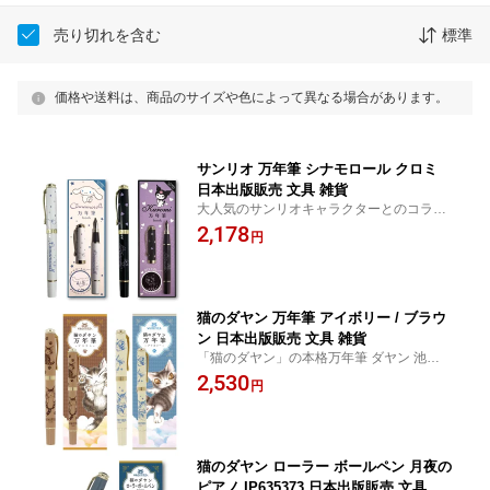
売り切れを含む
標準
価格や送料は、商品のサイズや色によって異なる場合があります。
サンリオ 万年筆 シナモロール クロミ
日本出版販売 文具 雑貨
大人気のサンリオキャラクターとのコラボ
万年筆！ 万年筆 サンリオ グッズ かわいい
2,178
円
文房具 筆記用具
猫のダヤン 万年筆 アイボリー / ブラウ
ン 日本出版販売 文具 雑貨
「猫のダヤン」の本格万年筆 ダヤン 池田あ
きこ 猫 ねこ 絵本 わちふぃーるど eHONTO
2,530
円
MO 文房具 筆記用具 ペン インクペン コン
バーター カートリッジ 両用式 欧州統一規
格 F字
猫のダヤン ローラー ボールペン 月夜の
ピアノ IP635373 日本出版販売 文具 雑