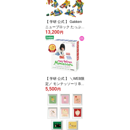
具
【 学研 公式 】 Gakken
ニューブロック たっぷり
13,200
バラエティ セット 35種1
円
74パーツ 2歳から 【3L
サイズラッピング対応商
品】 83719 学研ステイ
フル おもちゃ 知育玩具
【 学研 公式 】 ＼WEB限
定／ モンテッソーリ Box
5,500
砂文字 カード もじ 2歳か
円
ら 【Lサイズラッピング
対応商品（別途有料)】 E
C83014 学研ステイフル
おもちゃ 知育玩具