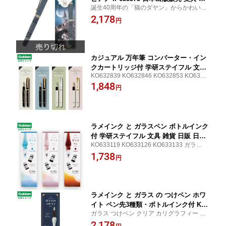
誕生40周年の「猫のダヤン」からかわいい
貨
筆記具が登場！ ボールペン ダヤン 猫 グッ
2,178
円
ズ かわいい 文具 文房具 雑貨 筆記用具
カジュアル 万年筆 コンバーター・イン
クカートリッジ付 学研ステイフル 文具
KO632839 KO632846 KO632853 KO6328
雑貨 日販 日本出版販売
60 手軽 おしゃれ BOOK ブック
1,848
円
ラメインク と ガラスペン ボトルインク
付 学研ステイフル 文具 雑貨 日販 日本
KO633119 KO633126 KO633133 ガラス つ
出版販売
けペン クリア 透明 手軽 おしゃれ BOOK ブ
1,738
円
ック
ラメインク と ガラス の つけペン ホワ
イト ペン先3種類・ボトルインク付 KO6
ガラス つけペン クリア カリグラフィー 手
33157 学研ステイフル 文具 雑貨 日販
軽 おしゃれ BOOK ブック
2,178
日本出版販売