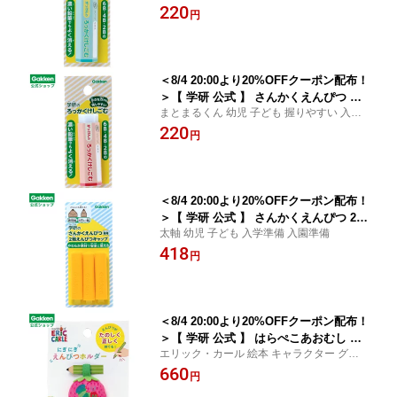
準備 入園準備
220
円
＜8/4 20:00より20%OFFクーポン配布！
＞【 学研 公式 】 さんかくえんぴつ 六
まとまるくん 幼児 子ども 握りやすい 入学
角 消しゴム レッド 3歳から N02041 学
準備 入園準備
220
研ステイフル 文具 雑貨
円
＜8/4 20:00より20%OFFクーポン配布！
＞【 学研 公式 】 さんかくえんぴつ 2軸
太軸 幼児 子ども 入学準備 入園準備
鉛筆 キャップ イエロー 3歳から N03802
418
学研ステイフル 文具 雑貨
円
＜8/4 20:00より20%OFFクーポン配布！
＞【 学研 公式 】 はらぺこあおむし え
エリック・カール 絵本 キャラクター グッ
んぴつ ホルダー あおむし 3歳から N060
ズ 鉛筆の持ち方 知育 入学準備 入園準備
660
23 学研ステイフル 文具 雑貨
円