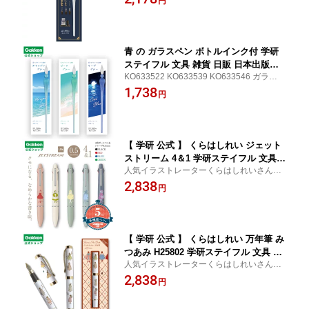
円
青 の ガラスペン ボトルインク付 学研
ステイフル 文具 雑貨 日販 日本出版販
KO633522 KO633539 KO633546 ガラス
売
つけペン ブルー クリア 透明 手軽 おしゃれ
1,738
円
BOOK ブック
【 学研 公式 】 くらはしれい ジェット
ストリーム 4＆1 学研ステイフル 文具
人気イラストレーターくらはしれいさんと
雑貨
三菱鉛筆「JETSTREAM」のコラボ！ Kura
2,838
円
hashi Rei 多機能ペン 4色 ボールペン シャ
ープペン 0.5mm 三菱 ペン 筆記用具 文房具
【 学研 公式 】 くらはしれい 万年筆 み
つあみ H25802 学研ステイフル 文具 文
人気イラストレーターくらはしれいさんの
房具 雑貨
世界観を表現した 万年筆 シリーズ イラス
2,838
円
トレーター オトナ女子 レトロ ガーリー 女
の子 クラシカル 絵本 グッズ