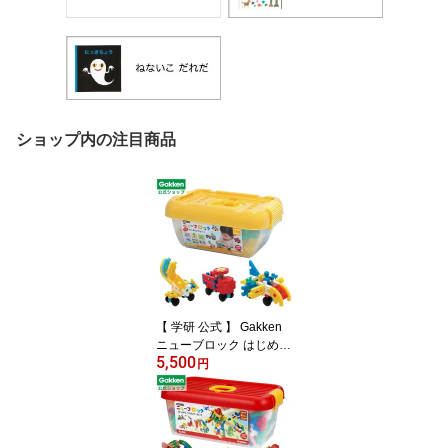
ショップ内の注目商品
【 学研 公式 】 Gakken
ニューブロック はじめよ
5,500
う セット 15種54パーツ
円
1.5歳から 【2Lサイズラ
ッピング対応商品（別途
有料)】 83717 学研ステ
イフル おもちゃ 知育玩