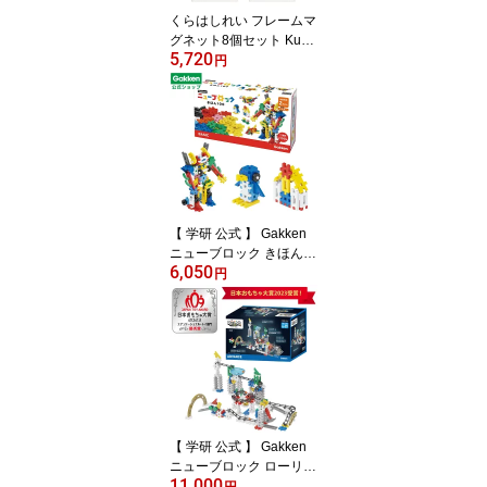
くらはしれい フレームマ
グネット8個セット Kura
5,720
hashi Rei マリモクラフ
円
ト アート 雑貨
【 学研 公式 】 Gakken
ニューブロック きほん 1
6,050
00 17種100パーツ 2歳か
円
ら【3Lサイズラッピング
対応商品】 83721 学研
ステイフル おもちゃ 知
育玩具
【 学研 公式 】 Gakken
ニューブロック ローリン
11,000
グ キュー スタンダード