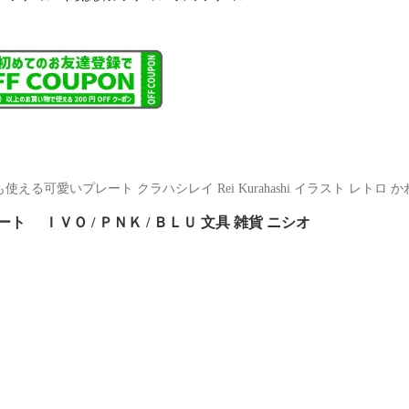
る可愛いプレート クラハシレイ Rei Kurahashi イラスト レトロ 
 ＩＶＯ / ＰＮＫ / ＢＬＵ 文具 雑貨 ニシオ