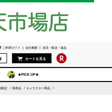
ご利用ガイド
会社概要
決済・配送・返品
録
カートを見る
★PICK UP★
B限定
新商品
キャラクター商品