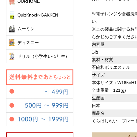
OURHOME
※電子レンジや食器洗
QuizKnock×GAKKEN
い。
ムーミン
※この製品に関するお
らかじめご了承くださ
ディズニー
内容量
1枚
ドリル（小学生1～3年生）
素材・材質
不飽和ポリエステル
サイズ
本体サイズ：W165×H13
全体重量：121(g)
生産国
日本
商品名
くらはしれい プレート