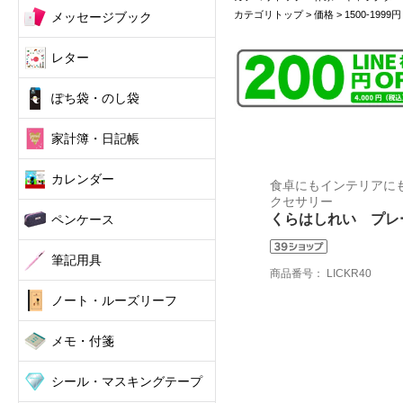
カテゴリトップ
>
価格
>
1500-1999円
メッセージブック
レター
ぽち袋・のし袋
家計簿・日記帳
カレンダー
食卓にもインテリアにも使え
クセサリー
くらはしれい プレート
ペンケース
筆記用具
商品番号：
LICKR40
ノート・ルーズリーフ
メモ・付箋
シール・マスキングテープ