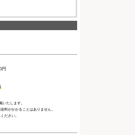
0円
料
戴いたします。
加送料がかかることはありません。
承ください。