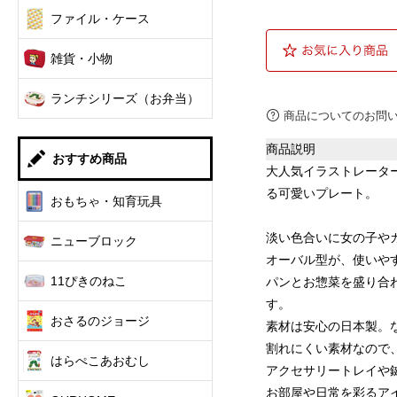
ファイル・ケース
雑貨・小物
ランチシリーズ（お弁当）
商品についてのお問
商品説明
おすすめ商品
大人気イラストレータ
る可愛いプレート。
おもちゃ・知育玩具
淡い色合いに女の子や
ニューブロック
オーバル型が、使いや
11ぴきのねこ
パンとお惣菜を盛り合
す。
おさるのジョージ
素材は安心の日本製。
割れにくい素材なので
はらぺこあおむし
アクセサリートレイや
お部屋や日常を彩るア