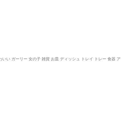
かわいい ガーリー 女の子 雑貨 お皿 ディッシュ トレイ トレー 食器 ア