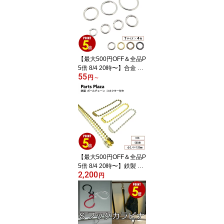
ン 目印 しっぽ おなまえ
耐水 シール ラベル ネー
ムタグ 結ばない 外れな
い 上履き アンブレラマ
ーカー 入学 入園 準備 保
育園 幼稚園 小学生
【最大500円OFF＆全品P
5倍 8/4 20時〜】合金 カ
55
ラビナ 丸 丸型 内径12m
円
～
m 16mm 19mm 25mm 3
1mm 38mm 51mm シル
バー ブラックシルバー
ゴールド アンティークゴ
ールド 1個/10個 サーク
ルカラビナ キーリング
丸カン キーホルダー リ
ング 金具 可動式リング
【最大500円OFF＆全品P
キーチェーン
5倍 8/4 20時〜】鉄製 ボ
2,200
ールチェーン φ2.4×120
円
mm コネクター付き 500
本 シルバー ゴールド ア
ンティークゴールド キー
ホルダー アクセサリー
玉鎖 キーチェーン スト