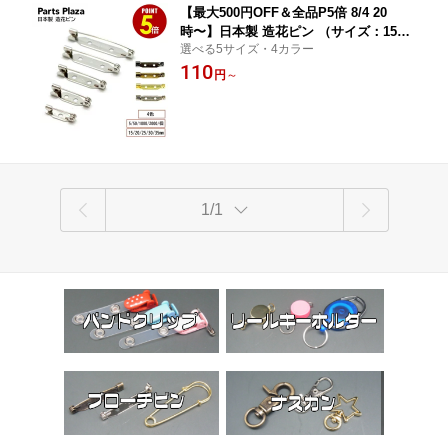
【最大500円OFF＆全品P5倍 8/4 20
時〜】日本製 造花ピン （サイズ：15m
選べる5サイズ・4カラー
m/20mm/25mm/30mm/35mm）（数
110
量：5個/50個/1000個2000/個） （カラ
円
～
ー：シルバー/ゴールド/アンティークゴ
ールド/ブラックシルバー） 真鍮製 ブロ
ーチピン Zピン 裏ピン アクセサリー ハ
ンドメイド 手芸
1/1