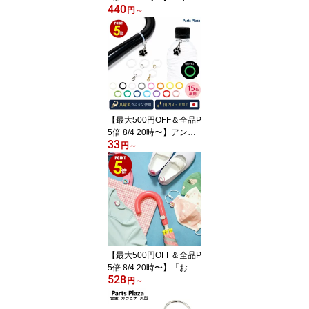
440
ダー金具 平テコ リベッ
円
～
トタイプ ゴールド アン
ティークゴールド ローズ
ゴールド 130mm 6穴 リ
ング径15mm 取付用ビス
付き・なし B7 B6 ミニ6
システム手帳 ビス ねじ
ネジ
【最大500円OFF＆全品P
5倍 8/4 20時〜】アンブ
33
レラマーカー 2個/50個 1
円
～
4色 リングのみ マルカン
付 カニカン付 シルバー
ゴールド めじるし アク
セサリー チャーム 目印
ガチャガチャ 間違い防止
傘 マーカー ペットボト
ル ハンディファン 名前
マーク 印 ストラップ
【最大500円OFF＆全品P
5倍 8/4 20時〜】「お名
528
前タグ ぷちっとマーカー
円
～
1個/10個」 くつ 靴 スト
ラップ スタンプ ワッペ