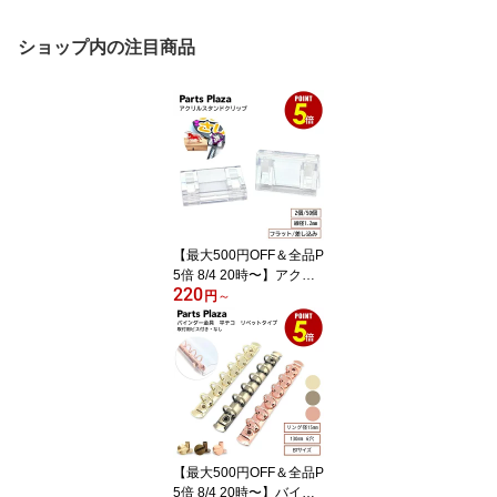
ショップ内の注目商品
【最大500円OFF＆全品P
5倍 8/4 20時〜】アクリ
220
ルスタンドクリップ ワイ
円
～
ドサイズ 2個/50個 2WAY
フラット 差し込み キャ
ラクターグッズ 推し活
アクスタ グッズ製作 パ
ーツ 商品開発 販促 SP P
OP ギフト オリジナル イ
ベント 展示品 プレミア
グッズ
【最大500円OFF＆全品P
5倍 8/4 20時〜】バイン