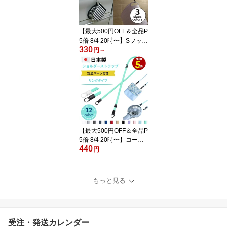
ラップ チェーン パーツ
金具 手作り DIY チャー
ム
【最大500円OFF＆全品P
5倍 8/4 20時〜】Sフック
330
カラビナ S/M/L 1個/10個
円
～
S字フック Sカン フック
カラビナ 水回り キッチ
ン 風呂 吊り下げ ランド
リー クローク クローゼ
ット ガーデン アウトド
ア キャンプ 工具 ディス
プレイ 便利 はずれ防止
収納
【最大500円OFF＆全品P
5倍 8/4 20時〜】コード
440
ストッパー新搭載 ショル
円
ダーストラップ 「リング
タイプ」 移動ポケット
ハンディファン おでかけ
もっと見る
ポケット マイポケット
ネックストラップ ポシェ
ット ポーチ サコッシュ
肩掛け 斜め掛け 肩紐 首
受注・発送カレンダー
掛け 吊り下げ 安全装置