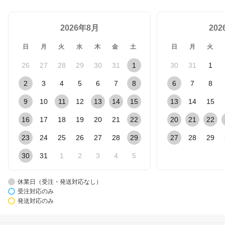
2026年8月
20
日
月
火
水
木
金
土
日
月
火
26
27
28
29
30
31
1
30
31
1
2
3
4
5
6
7
8
6
7
8
9
10
11
12
13
14
15
13
14
15
16
17
18
19
20
21
22
20
21
22
23
24
25
26
27
28
29
27
28
29
30
31
1
2
3
4
5
休業日（受注・発送対応なし）
受注対応のみ
発送対応のみ