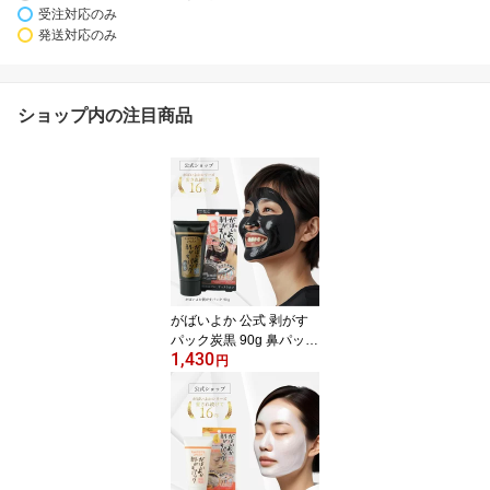
受注対応のみ
発送対応のみ
ショップ内の注目商品
がばいよか 公式 剥がす
パック炭黒 90g 鼻パック
1,430
毛穴パック フェイスパッ
円
ク 毛穴ケア ピーリング
毛穴 黒ずみ 角質 角栓 く
すみ 馬油 顔パック 塗っ
て はがす タイプ 産毛取
り うぶ毛 炭 クレイマン
ナン ピールオフパック