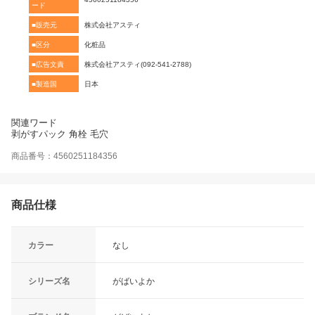
ード
■販売元
株式会社アスティ
■区分
化粧品
■広告文責
株式会社アスティ(092-541-2788)
■製造国
日本
関連ワード
剥がすパック 角栓 毛穴
商品番号：4560251184356
商品仕様
カラー
なし
シリーズ名
がばいよか