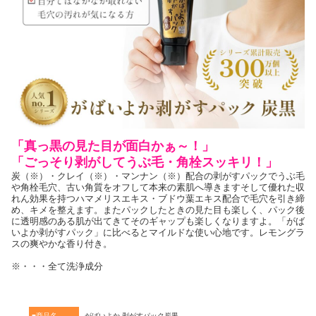
「真っ黒の見た目が面白かぁ～！」
「ごっそり剥がしてうぶ毛・角栓スッキリ！」
炭（※）・クレイ（※）・マンナン（※）配合の剥がすパックでうぶ毛
や角栓毛穴、古い角質をオフして本来の素肌へ導きますそして優れた収
れん効果を持つハマメリスエキス・ブドウ葉エキス配合で毛穴を引き締
め、キメを整えます。またパックしたときの見た目も楽しく、パック後
に透明感のある肌が出てきてそのギャップも楽しくなりますよ。「がば
いよか剥がすパック」に比べるとマイルドな使い心地です。レモングラ
スの爽やかな香り付き。
※・・・全て洗浄成分
■商品名
がばいよか 剥がすパック炭黒