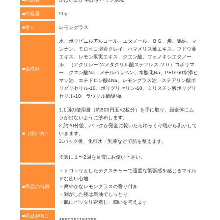
■内容量
90g
■香り
レモングラス
水、ポリビニルアルコール、エタノール、ＢＧ、炭、馬油、マ
ンナン、モロッコ溶岩クレイ、ハマメリス葉エキス、ブドウ葉
エキス、レモン果実エキス、クエン酸、フェノキシエタノー
ル、（アクリレーツ/メタクリル酸ステアレス-２０）コポリマ
■全成分
ー、クエン酸Na、メチルパラベン、水酸化Na、PEG-60水添ヒ
マシ油、エチドロン酸4Na、レモングラス油、ステアリン酸ポ
リグリセリル-10、ポリグリセリン-10、ミリスチン酸ポリグリ
セリル-10、ラウリル硫酸Na
1.1回の使用量（約500円玉×2枚分）を手に取り、顔全体にム
ラが出ないように塗布します。
2.約20分後、パックが完全に乾いたらゆっくり端から剥がして
■（使い方）
いきます。
3.パック後、化粧水・乳液などで肌を整えます。
※週に１〜2回を目安にお使い下さい。
・トロ～リとしたテクスチャーで適度な緊張感を感じるマイル
ドな使い心地
■商品の特徴
・爽やかなレモングラスの香り付き
・剥がした後は馬油でしっとり
・肌にピッタリ密着し、潤いを与えます
■商品JANコ
4560251184356