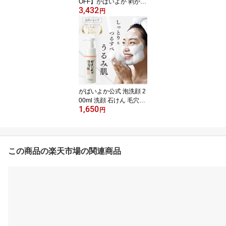
OFF】がばいよか 剥がす
3,432
パック 90g×3個セット /
円
毛穴パック 鼻パック フ
ェイスパック 毛穴ケア
ピーリング 毛穴 角質 角
栓 くすみ 馬油顔 パック
塗って はがす タイプ 産
毛取り クレイマンナン
はがすパック3本
がばいよか公式 泡洗顔 2
00ml 洗顔 石けん 毛穴洗
1,650
浄 馬油 酵素 配合 もっち
円
り泡 洗顔フォーム 泡 洗
顔料 乾燥肌 敏感肌 毛穴
黒ずみ 泡洗顔フォーム
泡洗顔料 酵素洗顔 毛穴
この商品の楽天市場の関連商品
汚れ ナイアシンアミド
コラーゲン ヒアルロン酸
プラセンタ セラミド レ
モングラスの香り 泡洗顔
1本