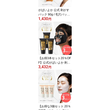
炭黒 1本
がばいよか 公式 剥がす
パック 90g / 毛穴パック
1,430
鼻パック フェイスパック
円
毛穴ケア ピーリング 毛
穴 角質 角栓 くすみ 馬油
顔 パック 塗って はがす
タイプ 毛穴 産毛取り う
ぶ毛 角栓 馬油 保湿 クレ
イマンナン 角栓取り は
がすパック 剥がすパック
ノーマル1本
【お得3本セット20％OF
F】公式がばいよか 剥が
3,432
すパック炭黒 90g×3本セ
円
ット/ 毛穴パック 鼻パッ
ク 角栓パック フェイス
パック ピーリング 毛穴
黒ずみ 角質 角栓 くすみ
馬油顔パック 塗ってはが
すタイプ 角栓 馬油 炭 ク
レイマンナン
【お得な3個セット 20％