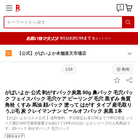
8/11(火)01:59まで
要エントリー
【公式】がばいよか本舗楽天市場店
1/16
動画
がばいよか 公式 剥がすパック炭黒 90g 鼻パック 毛穴パッ
ク フェイスパック 毛穴ケア ピーリング 毛穴 黒ずみ 角質
角栓 くすみ 馬油 顔パック 塗って はがす タイプ 産毛取り
うぶ毛 炭 クレイマンナン ピールオフパック 炭黒 1本
【がばいよかコスメ公式 】送料無料・平日限定お昼12時までで即日発送 シリ
ーズ累計300万個突破愛され続けて16年のがばいよかシリーズの人気商品で
す。顔パック 剥がすパック 毛穴パック