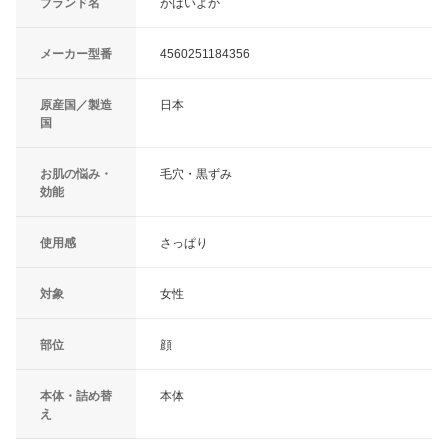
ブランド名
がばいよか
メーカー型番
4560251184356
原産国／製造
日本
国
お肌の悩み・
毛穴・黒ずみ
効能
使用感
さっぱり
対象
女性
部位
顔
本体・詰め替
本体
え