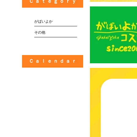
Ｃ ａ ｔ ｅ ｇ ｏ ｒ ｙ
がばいよか
その他
Ｃ ａ ｌ ｅ ｎ ｄ ａ ｒ