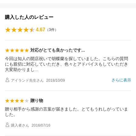
購入した人のレビュー
4.67
（
3
件）
対応がとても良かったで
す
今回は知人の開店祝いで胡蝶蘭を探していました。こちらの質問
にも親切に対応していただき、色々とアドバイスもしていただき
大変助かりま
し
さらに表示
アイランド先生
さん
2018/10/09
贈り物
贈り相手から感謝の言葉が届きました。とてもうれしがっていま
した。
購入者
さん
2016/07/16