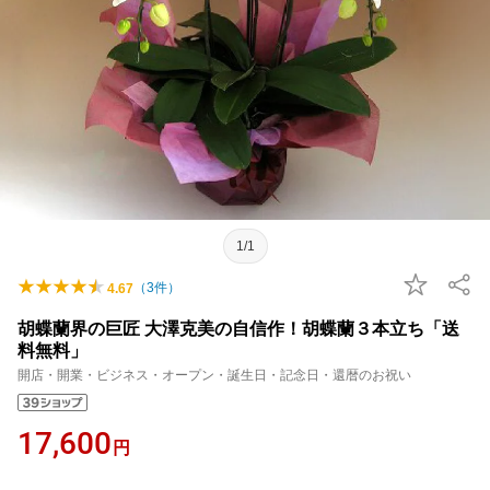
1/1
（
3
件）
4.67
胡蝶蘭界の巨匠 大澤克美の自信作！胡蝶蘭３本立ち「送
料無料」
開店・開業・ビジネス・オープン・誕生日・記念日・還暦のお祝い
17,600
円