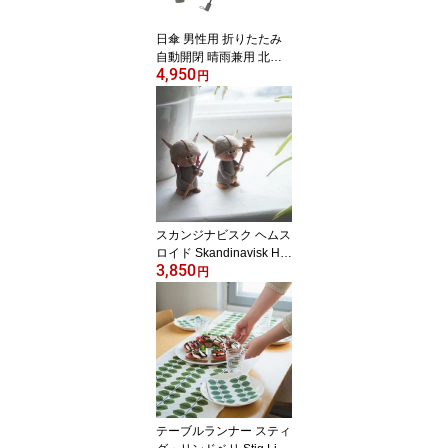
日傘 男性用 折りたたみ
自動開閉 晴雨兼用 北欧
4,950
デザイン Innovator イノ
円
ベーター 55cm STEEL G
RAY スティールグレー
傘 グレー 北欧 メンズ 男
性 完全遮熱 スタイリッ
シュ おしゃれ プレゼン
ト
スカンジナビスク ヘムス
ロイド Skandinavisk He
3,850
mslojd 木製 北欧フィギ
円
ュア バイキング ボーイ
ガール おすわり 全4種 ハ
ンドメイド 人形 海賊 北
欧 フェルト 木 ハンドメ
イド 手づくり おしゃれ
テーブルランナー スティ