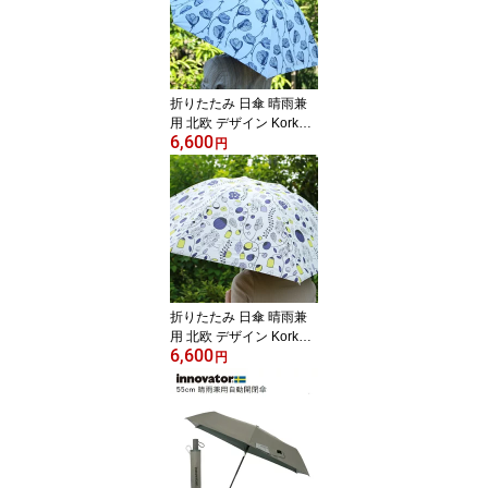
欧 タオル バスタオル タ
オルケット シングルサイ
ズ 寝具 夏 おしゃれ
折りたたみ 日傘 晴雨兼
用 北欧 デザイン Korko
6,600
コルコ クイックオープン
円
50cm Line Flower ライン
フラワー 傘 軽量 軽い U
Vカット 完全遮光 完全遮
熱 紫外線対策 北欧 レデ
ィース おしゃれ プレゼ
ント
折りたたみ 日傘 晴雨兼
用 北欧 デザイン Korko
6,600
コルコ クイックオープン
円
50cm My beloved garde
n 大好きなガーデン 傘 軽
量 軽い UVカット 完全遮
光 完全遮熱 紫外線対策
北欧 レディース おしゃ
れ