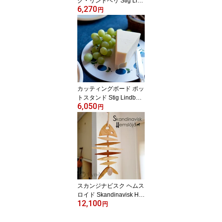
グ・リンドベリ Stig Lind
6,270
berg ベルサ Bersa テー
円
ブルセンター A3 Profil 北
欧 北欧雑貨 スウェーデ
ン テキスタイル プレゼ
ント お祝い 葉っぱ柄 緑
グリーン
カッティングボード ポッ
トスタンド Stig Lindberg
6,050
Prunus スティグ・リン
円
ドベリ プルーヌス 木製
まな板 鍋敷き プレート
A3 Profil 復刻 北欧 スウ
ェーデン 青 プルーン キ
ッチン雑貨 ヴィンテージ
木製
スカンジナビスク ヘムス
ロイド Skandinavisk He
12,100
mslojd 木製 トリベット
円
鍋敷き フック付 フィッ
シュボーン & フック woo