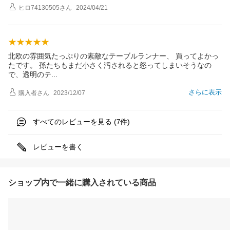
ヒロ74130505
さん
2024/04/21
北欧の雰囲気たっぷりの素敵なテーブルランナー、 買ってよかっ
たです。 孫たちもまだ小さく汚されると怒ってしまいそうなの
で、透明の
テ
さらに表示
購入者
さん
2023/12/07
すべてのレビューを見る (
件)
7
レビューを書く
ショップ内で一緒に購入されている商品