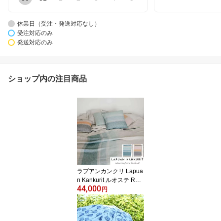
休業日（受注・発送対応なし）
受注対応のみ
発送対応のみ
ショップ内の注目商品
ラプアンカンクリ Lapua
n Kankurit ルオステ RUO
44,000
STE リネン ブランケッ
円
ト テーブルクロス 全2色
150cm×260cm Anu Lein
onen テーブルリネン 北