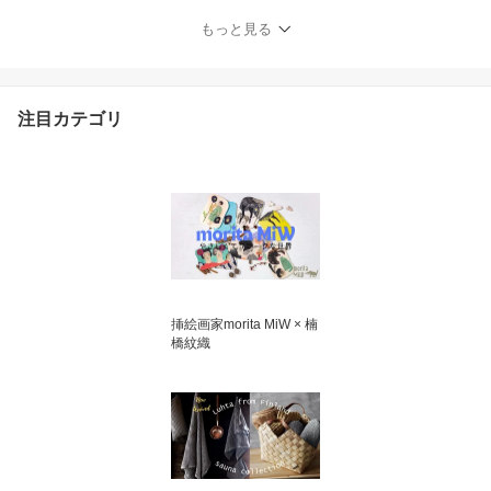
d trivet 魚 北欧 木製 鍋敷
もっと見る
き トリベット 職人 ハン
ドメイド 手づくり ハン
ノキ おしゃれ_2209ss
注目カテゴリ
挿絵画家morita MiW × 楠
橋紋織