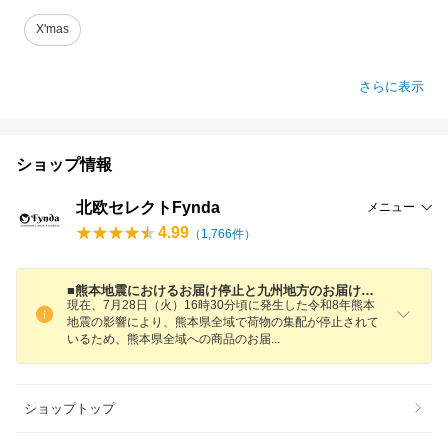
X'mas
さらに表示
ショップ情報
北欧セレクトFynda
メニュー
4.99
（
1,766
件）
■熊本地震におけるお届け停止と九州地方のお届け遅延について
現在、7月28日（火）16時30分頃に発生した令和8年熊本
地震の影響により、熊本県全域で荷物の集配が停止されて
いるため、熊本県全域への商品のお
届
ショップトップ