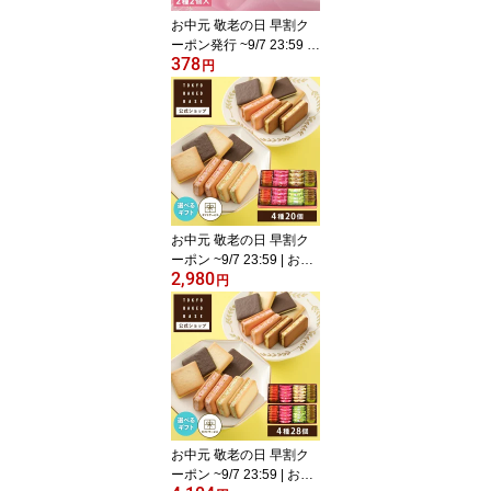
お中元 敬老の日 早割ク
ーポン発行 ~9/7 23:59 |
378
お菓子 ギフト 個包装 20
円
26 詰め合わせ クッキー |
博多風美庵 サンドクッキ
ー 2個セット 【0】 冷蔵
宅急便発送 Pgift
お中元 敬老の日 早割ク
ーポン ~9/7 23:59 | お菓
2,980
子 ギフト 個包装 2026 ク
円
ッキー | TOKYO BAKED
BASE アソートセット S
サイズ 【0】 冷蔵 宅急便
発送 Agift
お中元 敬老の日 早割ク
ーポン ~9/7 23:59 | お菓