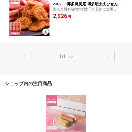
べい ｜ 博多風美庵 博多明太えびせんべ
海老と博多名物の明太子を贅沢に使用した
い 60枚入 【0】 宅急便発送 proper
えびせんべい♪博多の定番菓子♪おやつにお
2,926
円
つまみに。お年寄りからお子様まで幅広い
人気。お土産、贈答品に。【0】
1/1
ショップ内の注目商品