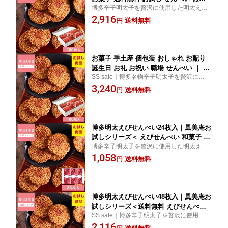
博多辛子明太子を贅沢に使用した明太えび
大容量 えび 明太 博多 ｜ 博多風美庵 博
せんべいを大容量の100枚入りの登場で
2,916
多明太えびせんべい 100枚入 【0】 宅急
送料無料
円
す。さらに全国送料無料にてお届けします
便発送 proper
【0】
お菓子 手土産 個包装 おしゃれ お配り
誕生日 お礼 お祝い 職場 せんべい ｜ 博
SS sale｜博多名物辛子明太子を贅沢に使用
多風美庵 博多明太えびせんべい 100枚
した明太えびせんべいを大容量の100枚入
3,240
入 【0】 宅急便発送 proper
送料無料
円
りの登場です。さらに全国送料無料にてお
届けします | 福岡 お土産 お菓子【0】
博多明太えびせんべい24枚入｜風美庵お
試しシリーズ＜ えびせんべい 和菓子 博
博多辛子明太子を贅沢に使用した明太えび
多明太子使用 お試しスイーツ＞ メール
せんべい！お試し用で登場しました♪全国送
1,058
便 mailbin
送料無料
円
料無料で博多の味をお届けいたします。
【5】
博多明太えびせんべい48枚入｜風美庵お
試しシリーズ＜送料無料 えびせんべい
SS sale｜博多辛子明太子を贅沢に使用した
和菓子 博多明太子使用 お試し スイーツ
明太えびせんべい！お試し用で登場しまし
2,116
メール便 mailbin