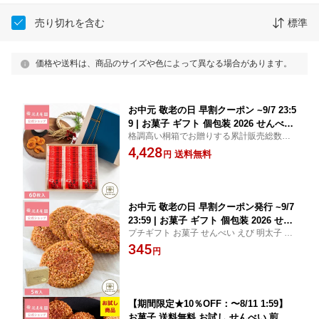
売り切れを含む
標準
価格や送料は、商品のサイズや色によって異なる場合があります。
お中元 敬老の日 早割クーポン ~9/7 23:5
9 | お菓子 ギフト 個包装 2026 せんべい
格調高い桐箱でお贈りする累計販売総数50
｜ 博多風美庵 博多明太えびせんべい 桐
0万箱突破の人気の明太えびせんべいが、本
4,428
箱 60枚入 【0】 宅急便発送 Agift
送料無料
円
格ギフトとして登場。大切な方への贈り物
に相応しい逸品です。【0】
お中元 敬老の日 早割クーポン発行 ~9/7
23:59 | お菓子 ギフト 個包装 2026 せん
プチギフト お菓子 せんべい えび 明太子 海
べい | 博多風美庵 COBACO 博多明太え
老せんべい ギフト 食べ物 食品 菓子 かわい
345
びせんべい 5枚 【0】 宅急便発送 Pgift
円
い【0】
【期間限定★10％OFF：〜8/11 1:59】
お菓子 送料無料 お試し せんべい 煎餅