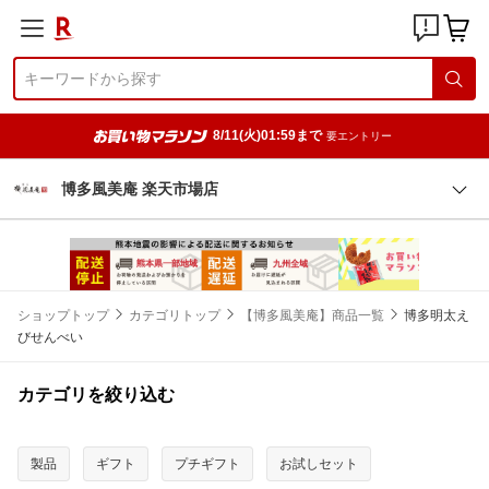
8/11(火)01:59まで
要エントリー
博多風美庵 楽天市場店
ショップトップ
カテゴリトップ
【博多風美庵】商品一覧
博多明太え
びせんべい
カテゴリを絞り込む
製品
ギフト
プチギフト
お試しセット