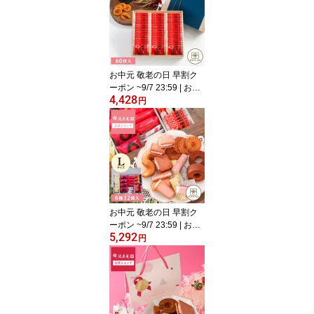
セット Lサイズ 【0】 冷
蔵 宅急便発送 Agift
お中元 敬老の日 早割ク
ーポン ~9/7 23:59 | お菓
4,428
子 ギフト 個包装 2026 せ
円
んべい ｜ 博多風美庵 博
多明太えびせんべい 桐箱
60枚入 【0】 宅急便発送
Agift
お中元 敬老の日 早割ク
ーポン ~9/7 23:59 | お菓
5,292
子 ギフト 個包装 2026 詰
円
め合わせ クッキー ｜ 博
多風美庵 スイーツセレク
ション L 【0】 冷蔵 宅急
便発送 Agift