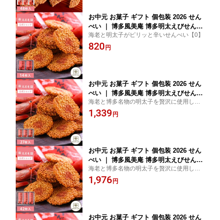
お中元 お菓子 ギフト 個包装 2026 せん
べい ｜ 博多風美庵 博多明太えびせんべ
海老と明太子がピリッと辛いせんべい【0】
い 14枚入 【0】 宅急便発送 proper
820
円
お中元 お菓子 ギフト 個包装 2026 せん
べい ｜ 博多風美庵 博多明太えびせんべ
海老と博多名物の明太子を贅沢に使用した
い 27枚入 【0】 宅急便発送 proper
えびせんべい♪博多の定番菓子♪おやつにお
1,339
円
つまみに。お年寄りからお子様まで幅広い
人気。お土産、贈答品に。【福岡/お土産/内
祝/贈答/御歳暮】
お中元 お菓子 ギフト 個包装 2026 せん
べい ｜ 博多風美庵 博多明太えびせんべ
海老と博多名物の明太子を贅沢に使用した
い 42枚入 【0】 宅急便発送 proper
えびせんべい♪博多の定番菓子♪おやつにお
1,976
円
つまみに。お年寄りからお子様まで幅広い
人気。お土産、贈答品に。【福岡/お土産/内
祝/贈答/御歳暮】
お中元 お菓子 ギフト 個包装 2026 せん