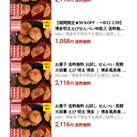
送料無料
円
た♪全国送料無料で博多の味をお届けいたし
ます。【5】
【期間限定★50％OFF：〜8/11 1:59】
博多明太えびせんべい48枚入 送料無料 |
sale｜博多辛子明太子を贅沢に使用した明
風美庵お試しシリーズ＜送料無料 えび
太えびせんべい！お試し用で登場しました♪
1,058
せんべい 和菓子 博多明太子使用 お試し
送料無料
円
全国送料無料で博多の味をお届けいたしま
スイーツ お菓子＞ メール便 mailbin
す。【5】
お菓子 送料無料 お試し せんべい 煎餅
大容量 えび 明太 博多 ｜ 博多風美庵 博
SS sale｜博多辛子明太子を贅沢に使用した
多明太えびせんべい 48枚入 【5】 メー
明太えびせんべい！お試し用で登場しまし
2,116
ル便 mailbin
送料無料
円
た♪全国送料無料で博多の味をお届けいたし
ます。【5】
お菓子 送料無料 お試し せんべい 煎餅
大容量 えび 明太 博多 ｜ 博多風美庵 博
sale｜博多辛子明太子を贅沢に使用した明
多明太えびせんべい 48枚入 【5】 メー
太えびせんべい！お試し用で登場しました♪
2,116
ル便 mailbin
送料無料
円
全国送料無料で博多の味をお届けいたしま
す。【5】