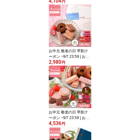
4,104
子 ギフト 個包装 2026 ク
円
ッキー | TOKYO BAKED
BASE アソートセット M
サイズ 【0】 冷蔵 宅急便
発送 Agift
お中元 敬老の日 早割ク
ーポン ~9/7 23:59 | お菓
2,980
子 ギフト 個包装 2026 詰
円
め合わせ 洋菓子 ｜ 博多
風美庵 苺スイーツギフト
セット Mサイズ 【0】 冷
蔵 宅急便発送 Agift
お中元 敬老の日 早割ク
ーポン ~9/7 23:59 | お菓
4,536
子 ギフト 個包装 2026 詰
円
め合わせ 洋菓子 ｜ 博多
風美庵 苺スイーツギフト