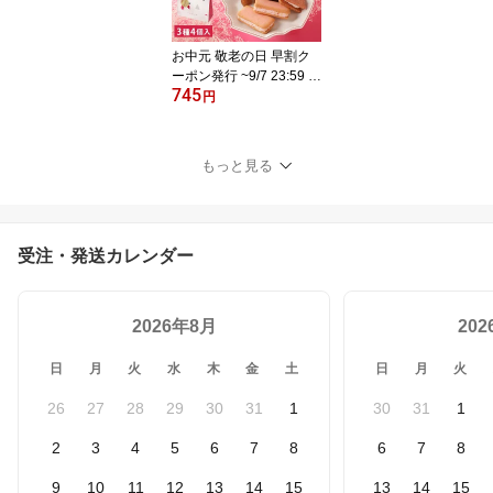
お中元 敬老の日 早割ク
ーポン発行 ~9/7 23:59 |
745
お菓子 ギフト 個包装 20
円
26 詰め合わせ 洋菓子 |
博多風美庵 苺のスイーツ
バッグ 【0】 冷蔵 宅急便
もっと見る
発送 Pgift
受注・発送カレンダー
2026年8月
20
日
月
火
水
木
金
土
日
月
火
26
27
28
29
30
31
1
30
31
1
2
3
4
5
6
7
8
6
7
8
9
10
11
12
13
14
15
13
14
15