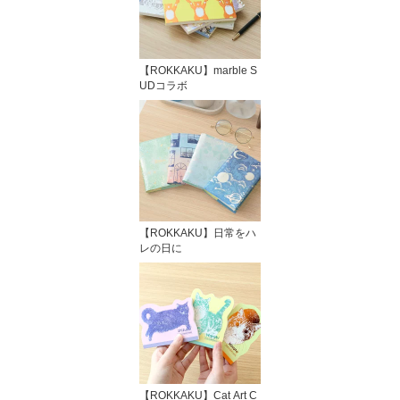
【ROKKAKU】marble S
UDコラボ
【ROKKAKU】日常をハ
レの日に
【ROKKAKU】Cat Art C