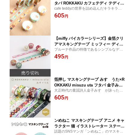
タバ ROKKAKU カフェテディ テディベ
cafe teddyの世界を詰め込んだキラキラ箔押
ア 韓国風カフェ カフェ風雑貨 ステーシ
しマスキングテープ 手帳デコやお手紙にち
605
ョナリー マステ 可愛い くま スイーツ
円
ょこっと添えて可愛さをプラスしましょう♪
デザイン ワッフル クッキー カフェオレ
コーヒーフロート
【miffy バイカラーシリーズ】金箔クリ
アマスキングテープ ミッフィー ディッ
ブルーナ作品の特徴であるシンプルなデザ
ク・ブルーナ キャラクターグッズ デザ
インを大切に、新鮮なバイカラーがアクセ
495
イン 可愛い おしゃれ マステ 手帳デコ
円
ント。 大人に向けたステーショナリーシリ
キラキラ 大人 くすみカラー 日本製
ーズです。
箔押し マスキングテープ みすゞうた×R
OKKAKU misuzu uta フタバ 金子み
大正時代の童謡詩人金子みすゞが詠ったう
すゞ 私と小鳥と鈴と 金米糖の夢 大漁
つくしい詩をイメージしたデザインと箔押
605
ほしとたんぽぽ 郵便局の椿 鯨法会 木
円
し加工技術のコラボレーション
詩 文学 デザイン かわいい 可愛い おし
ゃれ マステ 手帳 デコレーション ギフ
ト 日本製
ンめねこ マスキングテープ アニメ キャ
ラクター 猫 イラストレーター ステーシ
話題のSNSマンガ「ンめねこ」のマスキン
ョナリー 可愛い おしゃれ デザイン 文