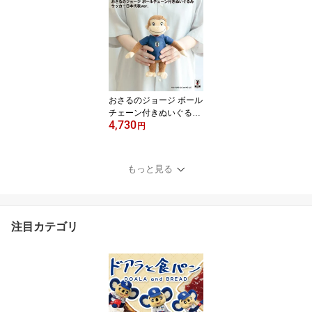
ライセンス商品 ドアラ
実写 ドラゴンズ 野球 食
パン キャラクター かわ
いい 筆記用具 キャラク
ターボールペン 黒インク
おさるのジョージ ボール
チェーン付きぬいぐるみ
4,730
サッカー日本代表 ver. オ
円
フィシャルライセンスグ
ッズ サポーターグッズ
サッカー日本代表グッズ
もっと見る
キーホルダー マスコット
ギフト プレゼント
注目カテゴリ