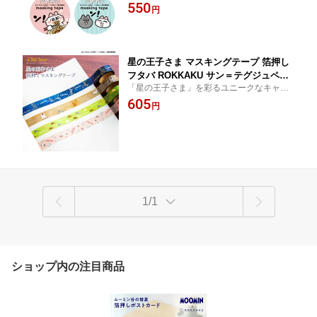
グテープが登場！
550
房具 ギフト プレゼント 日本製
円
星の王子さま マスキングテープ 箔押し
フタバ ROKKAKU サン＝テグジュペリ
「星の王子さま」を彩るユニークなキャラ
キャラクター グッズ デザイン 可愛い
クターがメインの箔押しマスキングテープ
605
おしゃれ マステ 手帳 デコレーション
円
どんな場面でも使いやすいデザイン
ラッピング
1/1
ショップ内の注目商品