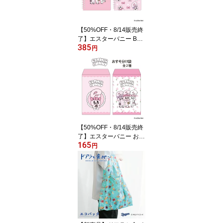
い おしゃれ 文具 ギフト
プレゼント 日本製 フタ
バ
【50%OFF・8/14販売終
了】エスターバニー B6
385
リングノート ノート リ
円
ング キャラクター ウサ
ギ ピンク 文房具 学校 仕
事 勉強 コレクション か
わいい リボン ストライ
プ チェック ローズ ハー
ト ガーリー おしゃれ ポ
ップ プレゼント ギフト
文具 ステーショナリー
【50%OFF・8/14販売終
了】エスターバニー おす
165
そ分け袋 ポチ袋 ぽち袋
円
キャラクター ウサギ ピ
ンク コレクション かわ
いい リボン ストライプ
チェック ローズ ハート
ガーリー おしゃれ ポッ
プ プレゼント ギフト