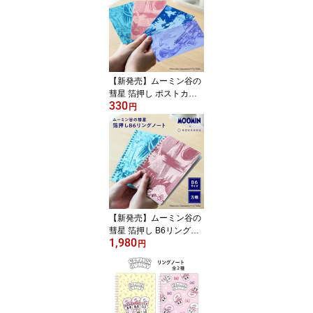
【新発売】ムーミン谷の
彗星 箔押し ポストカー
330
ド ROKKAKU MOOMIN
円
コラボ グッズ キャラク
ター ムーミントロール
スナフキン スニフ 小説
挿絵 原作 北欧 デザイン
私製はがき かわいい 大
人 可愛い おしゃれ 文具
ギフト プレゼント 日本
製 フタバ
【新発売】ムーミン谷の
彗星 箔押し B6リングノ
1,980
ート ROKKAKU MOOMI
円
N コラボ グッズ キャラ
クター ムーミントロール
スナフキン スニフ 小説
挿絵 原作 北欧 デザイン
方眼 かわいい 大人 可愛