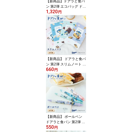
【新商品】ドアラと食パ
ン 第2弾 エコバッグ ドラ
1,320
ゴンズ承認ライセンス商
円
品 ドアラ 実写 ドラゴン
ズ 野球 食パン キャラク
ター かわいい 折りたた
み エコ 便利 レジ袋型 総
柄
【新商品】 ドアラと食パ
ン 第2弾 スリムノート ド
660
ラゴンズ承認ライセンス
円
商品 ドアラ 実写 ドラゴ
ンズ 野球 食パン キャラ
クター かわいい 方眼ノ
ート スリムサイズ 文具
【新商品】 ボールペン
ドアラと食パン 第2弾 ボ
550
ールペン ドラゴンズ承認
円