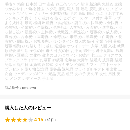
毛抜き 精密 日本製 日本 燕市 燕三条 ツバメ 新潟 新潟県 先斜め 先端
つかみやすい 角栓 除去 ムダ毛 産毛 職人 髭 眉毛 脱毛 痛くない ピン
セット ツイザー ツィザー 小林製作所 毛穴 高級 国産 うぶ毛 おすすめ
ランキング 良く よく 抜ける 抜く ヒゲ ケース ケース付き 牛革 レザー
よく抜ける 最高 極細 出産祝い 結婚祝い 誕生祝い 快気祝い 全快祝い
節句祝い 卒業祝い 卒園祝い 合格祝い 入学祝い 入園祝い 進学祝い 引
っ越し祝い 新築祝い 上棟祝い 就職祝い 昇進祝い 退職祝い 成人祝い
還暦祝い 古希祝い 喜寿祝い 傘寿祝い 米寿祝い 卒寿祝い 白寿祝い 長
寿祝い 開店祝い お礼 御礼 バレンタイン 成人式 節分 卒業 卒園 異動
退職 転勤 ひな祭り 引っ越し 送迎会 ホワイトデー 入学 入園 入社 就職
歓迎会 新生活 子供の日 母の日 父の日 お中元 御中元 暑中見舞い 残暑
見舞い 運動会 文化祭 敬老の日 ハロウィン お彼岸 七五三 クリスマス
ブラックフライデー お歳暮 御歳暮 忘年会 大掃除 結婚式 披露宴 結婚
記念日 誕生日 金婚式 銀婚式 ダイヤモンド婚式 ギフト ギフトセット
プレゼント 贈り物 記念品 贈答品 返礼品 ブライダルギフト 引出物 二
次会 ウェディングギフト 景品 賞品 粗品 女の子 男の子 女性 男性 男
女 メンズ レディース 手土産
商品番号：nws-swn
購入した人のレビュー
4.15
（
41
件）