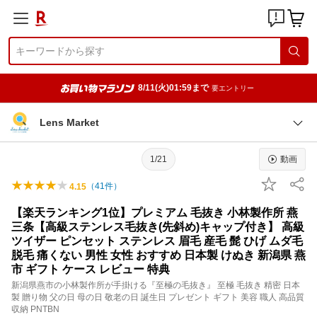
8/11(火)01:59まで
要エントリー
Lens Market
1/21
動画
（
41
件）
4.15
【楽天ランキング1位】プレミアム 毛抜き 小林製作所 燕
三条【高級ステンレス毛抜き(先斜め)キャップ付き】 高級
ツイザー ピンセット ステンレス 眉毛 産毛 髭 ひげ ムダ毛
脱毛 痛くない 男性 女性 おすすめ 日本製 けぬき 新潟県 燕
市 ギフト ケース レビュー 特典
新潟県燕市の小林製作所が手掛ける『至極の毛抜き』 至極 毛抜き 精密 日本
製 贈り物 父の日 母の日 敬老の日 誕生日 プレゼント ギフト 美容 職人 高品質
収納 PNTBN