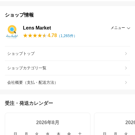
ショップ情報
Lens Market
メニュー
4.78
（
1,265
件）
ショップトップ
ショップカテゴリ一覧
会社概要（支払・配送方法）
受注・発送カレンダー
2026年8月
20
日
月
火
水
木
金
土
日
月
火