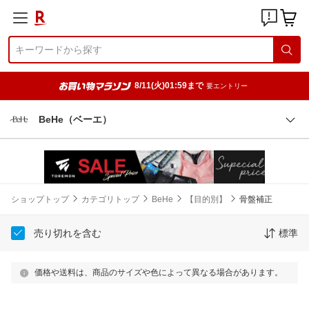
8/11(火)01:59まで
要エントリー
BeHe（ベーエ）
ショップトップ
カテゴリトップ
BeHe
【目的別】
骨盤補正
売り切れを含む
標準
価格や送料は、商品のサイズや色によって異なる場合があります。