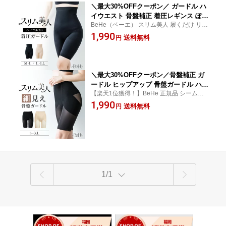
＼最大30%OFFクーポン／ ガードル ハ
イウエスト 骨盤補正 着圧レギンス ぽっ
BeHe（ベーエ） スリム美人 履くだけ リン
こりお腹 ロング ガードル 骨盤ガードル
パケア むくみ解消 美脚 美尻 骨盤ケア 着圧
1,990
大きいサイズ 補正下着 くびれ 骨盤補正
送料無料
円
ガードル ゲルマニウム 美脚 ショート
引き締め ヒップアップ 骨盤ケア サポー
ト 骨盤 ベルト 美尻 育尻 ウエストニッ
パー ダイエット
＼最大30%OFFクーポン／骨盤補正 ガ
ードル ヒップアップ 骨盤ガードル ハイ
【楽天1位獲得！】BeHe 正規品 シームレス
ウエスト ぽっこりお腹 ロング 大きいサ
ガードル
1,990
イズ シームレス 補正下着 くびれ 骨盤
送料無料
円
補正 引き締め ヒップアップ 骨盤ケア
サポート ベルト 美尻 育尻 補正下着 ダ
イエット 補正インナー
1/1