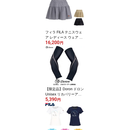
フィラ FILA テニスウェ
ア レディース ウェア テ
16,200
ニス スコート スカート
円
ウエア VL2858
【限定品】Doron ドロン
Unisex リカバリーアー
5,390
ム ロゴ無し (ハードタイ
円
プ生地) D5010 D5011 D
5012 D5013 黒 ブラック
コンプレッションウェア
アームカバー