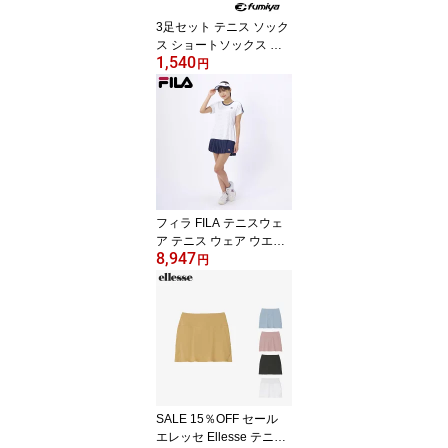
3足セット テニス ソック
ス ショートソックス 靴
1,540
下 レディース 女性 fumiy
円
a 3足組 ドット 水玉 かわ
いい FSA2302
フィラ FILA テニスウェ
ア テニス ウェア ウエア
8,947
ショーパン パンツ レデ
円
ィース ラップショートパ
ンツ VL2823
SALE 15％OFF セール
エレッセ Ellesse テニス