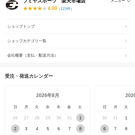
フミヤスポーツ 楽天市場店
メニュー
4.00
（
123
件）
ショップトップ
ショップカテゴリ一覧
会社概要（支払・配送方法）
受注・発送カレンダー
2026年8月
20
日
月
火
水
木
金
土
日
月
火
26
27
28
29
30
31
1
30
31
1
2
3
4
5
6
7
8
6
7
8