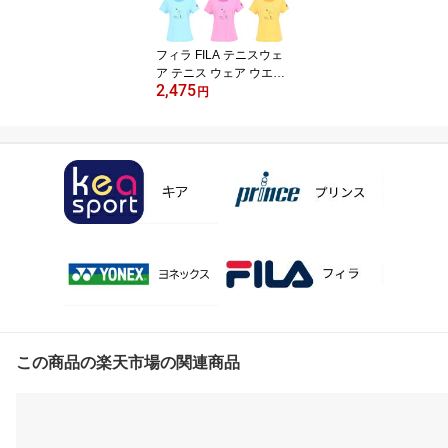
フィラ FILA テニスウェ
ア テニス ウェア ウエア
2,475
シャツ レディース グラ
円
フィックTシャツ VL287
0
この商品の楽天市場の関連商品