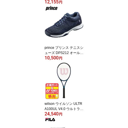
12,155
ウェア テニス ウェア レ
円
ディース ウェールストレ
ッチスカート スカート E
W224120
prince プリンス テニスシ
ューズ DPS212 オールコ
10,500
ート用 テニス シューズ
円
ネイビー 紺 ワイド 幅広
4E相当 軽量 メッシュ 通
気性 男女兼用 ユニ ハー
ド 砂入り人工芝 クレー
カーペット WIDE LITE A
DVANCE AC ワイドライ
ト アドバンス AC テニス
シューズ DPS212-127
wilson ウイルソン ULTR
A100UL V4.0 ウルトラ1
24,540
00UL V4.0 WR108511U
円
1 テニスラケット テニス
ラケット