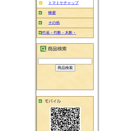
トマトケチャップ
蜂蜜
その他
竹炭・竹酢・木酢・