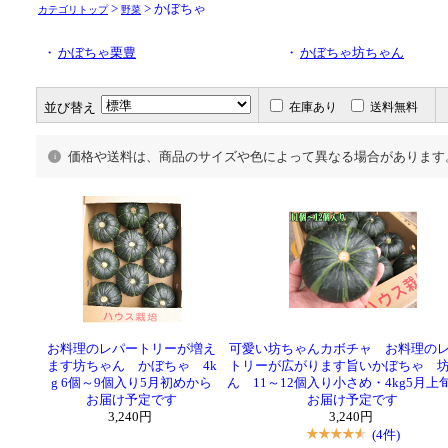
>
> かぼちゃ
カテゴリトップ
野菜
・
かぼちゃ栗豊
・
かぼちゃ坊ちゃん
並び替え
在庫あり
送料無料
価格や送料は、商品のサイズや色によって異なる場合があります
お料理のレパートリーが増え
可愛い坊ちゃんカボチャ お料理の
ます坊ちゃん かぼちゃ 4k
トリーが広がります旨いかぼちゃ 
g 6個～9個入り5月初めから
ん 11～12個入り小さめ・4kg5月上
お届け予定です
お届け予定です
3,240円
3,240円
(4件)