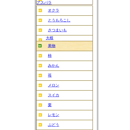
アスパラ
オクラ
とうもろこし
さつまいも
大根
果物
柿
みかん
苺
メロン
スイカ
栗
レモン
ぶどう