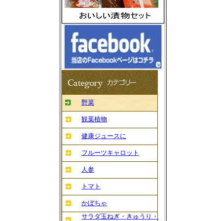
野菜
観葉植物
健康ジュースに
フルーツキャロット
人参
トマト
かぼちゃ
サラダ玉ねぎ・きゅうり・