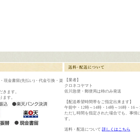
【業者】
)・現金書留(先払い)・代金引換・楽
クロネコヤマト
佐川急便・郵便局は柿のみ発送
だきます。
ります。
【配送希望時間帯をご指定出来ます】
午前中・12時～14時・14時～16時・16～1
ただし時間を指定された場合でも、事情
す。
送料・配送について
詳しくはこちら