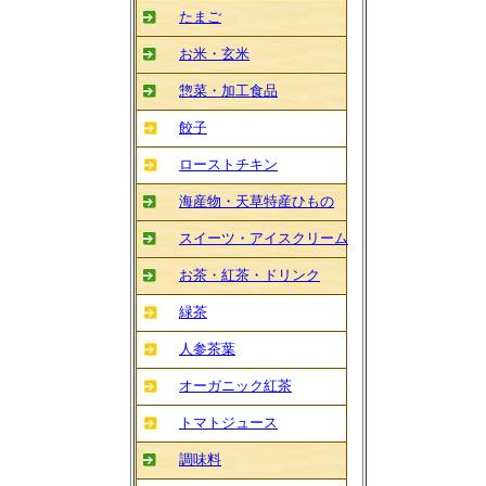
たまご
お米・玄米
惣菜・加工食品
餃子
ローストチキン
海産物・天草特産ひもの
スイーツ・アイスクリーム
お茶・紅茶・ドリンク
緑茶
人参茶葉
オーガニック紅茶
トマトジュース
調味料