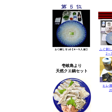
ふぐ刺
2～
壱岐島より
天然クエ鍋セット
ヒレ
2