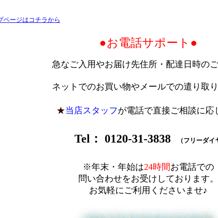
プページはコチラから
●お電話サポート●
急なご入用やお届け先
住所・配達日時の
ネットでのお買い物やメールでの遣り取りが苦手
★
当店スタッフ
が電話で直接ご相談に応
Tel： 0120-31-3838
（フリーダイ
※年末・年始は
24時間
お電話での
問い合わせをお受けしております
お気軽にご利用くださいませ♪