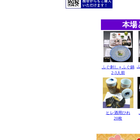
本場
ふぐ刺し＋ふぐ鍋
2-3人前
ヒレ酒用ひれ
20枚