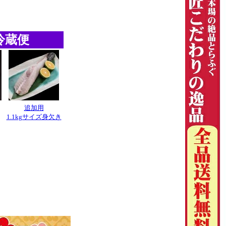
冷蔵便
追加用
1.1kgサイズ身欠き