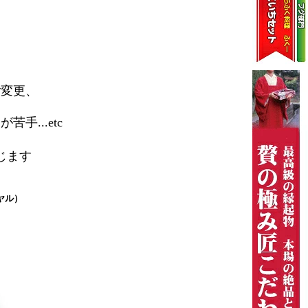
ご変更、
...etc
じます
ヤル）
。