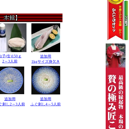
白子(生)150ｇ
追加用
2～3人前
1kgサイズ身欠き
追加用
追加用
ぐ刺し2～3人前
ふぐ刺し4～5人前