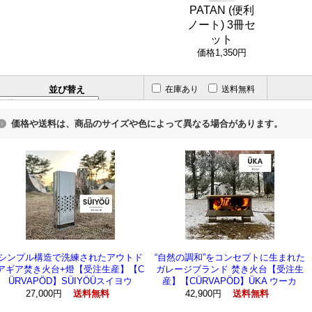
PATAN (便利
ノート) 3冊セ
ット
価格
1,350円
並び替え
在庫あり
送料無料
価格や送料は、商品のサイズや色によって異なる場合があります。
シンプル構造で洗練されたアウトド
“自然の調和”をコンセプトに生まれた
アギア焚き火台+燈【受注生産】【C
ガレージブランド 焚き火台【受注生
ÜRVAPÖD】SÜIYÖÜスイヨウ
産】【CÜRVAPÖD】ÜKA ウーカ
27,000円
42,900円
送料無料
送料無料