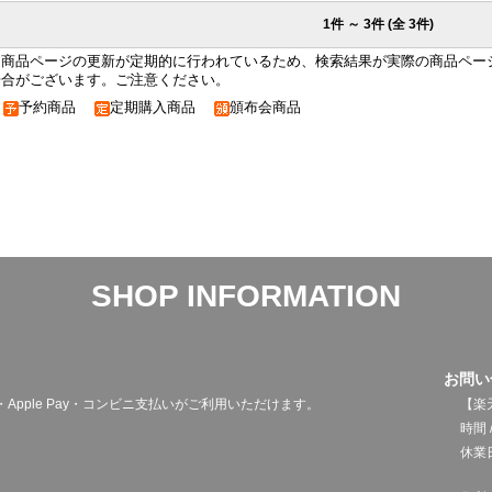
1件 ～ 3件 (全 3件)
※商品ページの更新が定期的に行われているため、検索結果が実際の商品ペー
場合がございます。ご注意ください。
予約商品
定期購入商品
頒布会商品
SHOP INFORMATION
お問い
pple Pay・コンビニ支払いがご利用いただけます。
【楽
時間 /
休業日